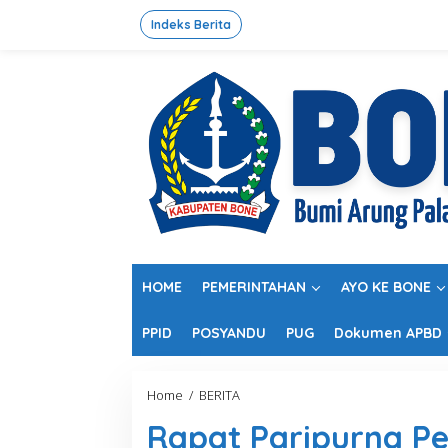
L
e
Indeks Berita
w
a
t
i
k
e
k
o
n
t
e
n
HOME
PEMERINTAHAN
AYO KE BONE
PPID
POSYANDU
PUG
Dokumen APBD
Home
/
BERITA
R
a
Rapat Paripurna P
p