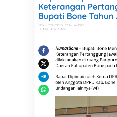
a
Keterangan Pertan
t
P
Bupati Bone Tahun
a
r
i
ADMIN BONEGOID
27 Maret 2025
p
BERITA
4939 Dilihat
u
r
n
a
HumasBone
– Bupati Bone Men
P
Keterangan Pertanggung Jawab
e
dilaksanakan di ruang Paripur
n
Daerah Kabupaten Bone pada K
y
a
m
Rapat Dipimpin oleh Ketua DPR
p
oleh Anggota DPRD Kab. Bone,
a
undangan lainnya.(wf)
i
a
n
L
a
p