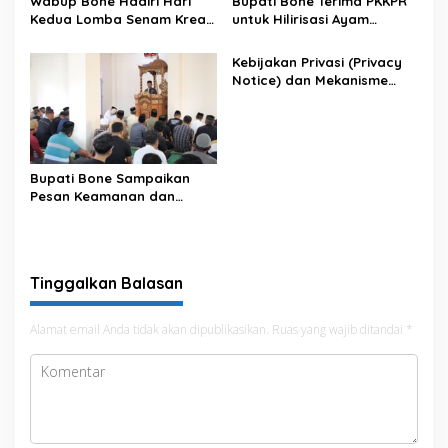
Wabup Bone Hadiri Hari
Bupati Bone Terima PKKPR
Kedua Lomba Senam Kreasi
untuk Hilirisasi Ayam
Antar OPD
Terintegrasi
Kebijakan Privasi (Privacy
Notice) dan Mekanisme
Pemenuhan Hak Subjek
Data pada Portal Bone
Satu Data
Bupati Bone Sampaikan
Pesan Keamanan dan
Antisipasi El Nino di Bengo
Tinggalkan Balasan
Alamat email Anda tidak akan dipublikasikan.
Ruas yang wajib ditandai
*