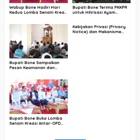
Wabup Bone Hadiri Hari
Bupati Bone Terima PKKPR
Kedua Lomba Senam Kreasi
untuk Hilirisasi Ayam
Antar OPD
Terintegrasi
Kebijakan Privasi (Privacy
Notice) dan Mekanisme
Pemenuhan Hak Subjek
Data pada Portal Bone
Satu Data
Bupati Bone Sampaikan
Pesan Keamanan dan
Antisipasi El Nino di Bengo
Bupati Bone Buka Lomba
Senam Kreasi Antar-OPD
Meriahkan HUT ke-81 RI