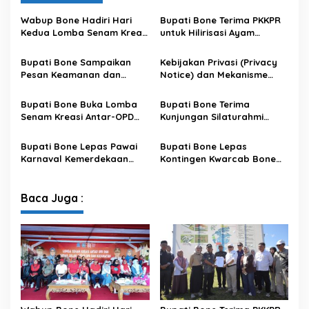
S
Wabup Bone Hadiri Hari
Bupati Bone Terima PKKPR
I
Kedua Lomba Senam Kreasi
untuk Hilirisasi Ayam
N
Antar OPD
Terintegrasi
F
R
Bupati Bone Sampaikan
Kebijakan Privasi (Privacy
A
Pesan Keamanan dan
Notice) dan Mekanisme
S
Antisipasi El Nino di Bengo
Pemenuhan Hak Subjek
T
Data pada Portal Bone
Bupati Bone Buka Lomba
Bupati Bone Terima
R
Satu Data
Senam Kreasi Antar-OPD
Kunjungan Silaturahmi
U
Meriahkan HUT ke-81 RI
Dandodiklatpur Rindam
K
XIV/Hasanuddin
T
Bupati Bone Lepas Pawai
Bupati Bone Lepas
U
Karnaval Kemerdekaan
Kontingen Kwarcab Bone
R
PAUD se-Kabupaten Bone
Menuju Jambore Nasional
T
Sambut HUT ke-81 RI
XII Tahun 2026
A
Baca Juga :
H
U
N
2
0
2
5