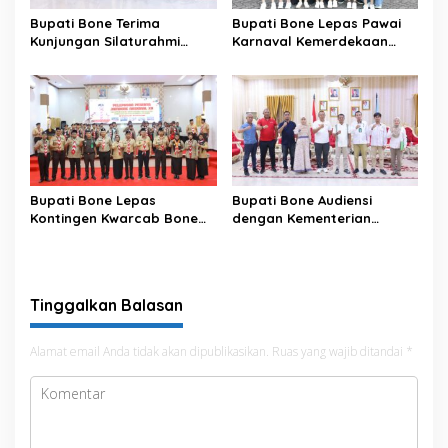
Bupati Bone Terima
Bupati Bone Lepas Pawai
Kunjungan Silaturahmi
Karnaval Kemerdekaan
Dandodiklatpur Rindam
PAUD se-Kabupaten Bone
XIV/Hasanuddin
Sambut HUT ke-81 RI
Bupati Bone Lepas
Bupati Bone Audiensi
Kontingen Kwarcab Bone
dengan Kementerian
Menuju Jambore Nasional
Kehutanan Bahas
XII Tahun 2026
Penataan Kawasan Hutan
untuk Kepastian Hak Tanah
Masyarakat
Tinggalkan Balasan
Alamat email Anda tidak akan dipublikasikan.
Ruas yang wajib ditandai
*