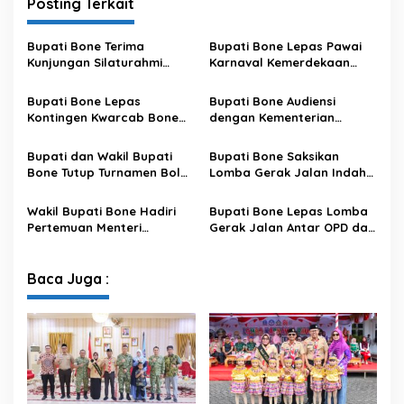
Posting Terkait
Bupati Bone Terima
Bupati Bone Lepas Pawai
Kunjungan Silaturahmi
Karnaval Kemerdekaan
Dandodiklatpur Rindam
PAUD se-Kabupaten Bone
XIV/Hasanuddin
Sambut HUT ke-81 RI
Bupati Bone Lepas
Bupati Bone Audiensi
Kontingen Kwarcab Bone
dengan Kementerian
Menuju Jambore Nasional
Kehutanan Bahas
XII Tahun 2026
Penataan Kawasan Hutan
Bupati dan Wakil Bupati
Bupati Bone Saksikan
untuk Kepastian Hak Tanah
Bone Tutup Turnamen Bola
Lomba Gerak Jalan Indah
Masyarakat
Voli BerAmal Cup 2026,
Pelajar, Tanamkan Disiplin
Tambah Bonus Rp10 Juta
dan Bangkitkan Semangat
Wakil Bupati Bone Hadiri
Bupati Bone Lepas Lomba
untuk Para Juara
Kemerdekaan
Pertemuan Menteri
Gerak Jalan Antar OPD dan
Lingkungan Hidup Bahas
Kecamatan, Perkuat
Pengelolaan Sampah
Semangat Kolaborasi
Modern di Sulawesi Selatan
Sambut HUT ke-81 RI
Baca Juga :