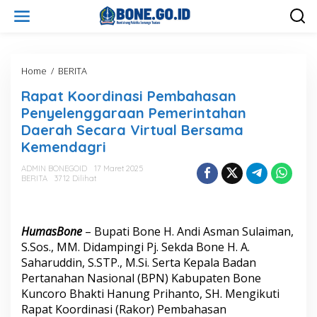
L
e
w
a
t
i
Home
/
BERITA
R
k
a
Rapat Koordinasi Pembahasan
e
p
k
a
Penyelenggaraan Pemerintahan
o
t
Daerah Secara Virtual Bersama
n
K
Kemendagri
t
o
e
o
ADMIN BONEGOID
17 Maret 2025
n
r
BERITA
3712 Dilihat
d
i
n
a
HumasBone
– Bupati Bone H. Andi Asman Sulaiman,
s
S.Sos., MM. Didampingi Pj. Sekda Bone H. A.
i
Saharuddin, S.STP., M.Si. Serta Kepala Badan
P
e
Pertanahan Nasional (BPN) Kabupaten Bone
m
Kuncoro Bhakti Hanung Prihanto, SH. Mengikuti
b
Rapat Koordinasi (Rakor) Pembahasan
a