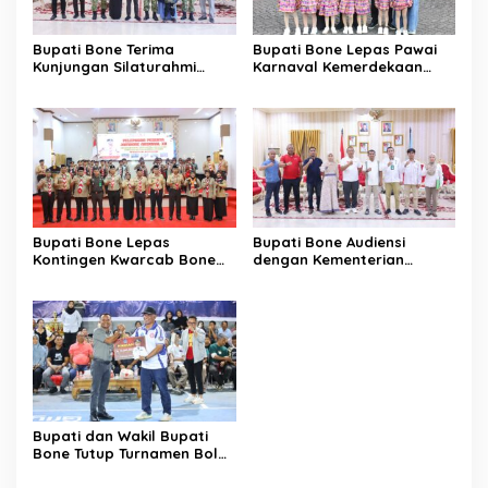
Bupati Bone Terima
Bupati Bone Lepas Pawai
Kunjungan Silaturahmi
Karnaval Kemerdekaan
Dandodiklatpur Rindam
PAUD se-Kabupaten Bone
XIV/Hasanuddin
Sambut HUT ke-81 RI
Bupati Bone Lepas
Bupati Bone Audiensi
Kontingen Kwarcab Bone
dengan Kementerian
Menuju Jambore Nasional
Kehutanan Bahas
XII Tahun 2026
Penataan Kawasan Hutan
untuk Kepastian Hak Tanah
Masyarakat
Bupati dan Wakil Bupati
Bone Tutup Turnamen Bola
Voli BerAmal Cup 2026,