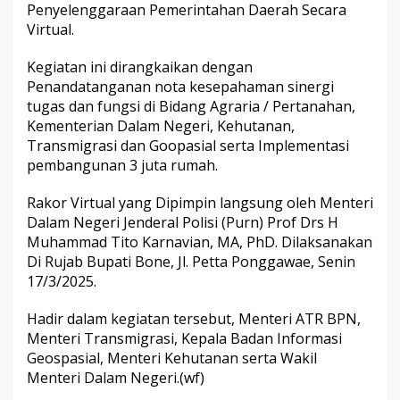
Penyelenggaraan Pemerintahan Daerah Secara
h
a
Virtual.
s
a
Kegiatan ini dirangkaikan dengan
n
Penandatanganan nota kesepahaman sinergi
P
tugas dan fungsi di Bidang Agraria / Pertanahan,
e
n
Kementerian Dalam Negeri, Kehutanan,
y
Transmigrasi dan Goopasial serta Implementasi
e
pembangunan 3 juta rumah.
l
e
Rakor Virtual yang Dipimpin langsung oleh Menteri
n
g
Dalam Negeri Jenderal Polisi (Purn) Prof Drs H
g
Muhammad Tito Karnavian, MA, PhD. Dilaksanakan
a
Di Rujab Bupati Bone, Jl. Petta Ponggawae, Senin
r
17/3/2025.
a
a
n
Hadir dalam kegiatan tersebut, Menteri ATR BPN,
P
Menteri Transmigrasi, Kepala Badan Informasi
e
Geospasial, Menteri Kehutanan serta Wakil
m
Menteri Dalam Negeri.(wf)
e
r