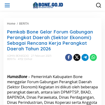
L
e
w
a
t
i
Home
/
BERITA
P
k
e
Pemkab Bone Gelar Forum Gabungan
e
m
k
k
Perangkat Daerah (Sektor Ekonomi)
o
a
Sebagai Rencana Kerja Perangkat
n
b
Daerah Tahun 2026
t
B
e
o
ADMIN BONEGOID
27 Februari 2025
n
n
BERITA
4702 Dilihat
e
G
e
l
HumasBone
– Pemerintah Kabupaten Bone
a
menggelar Forum Gabungan Perangkat Daerah
r
(Sektor Ekonomi) Kegiatan ini diikuti oleh beberapa
F
o
perangkat daerah, antara lain DPMPTSP, BKAD,
r
BAPENDA, Dinas Parawisata, Dinas Perdagangan,
u
Dinas Perindustrian, Dinas Koperasi serta Anggota
m