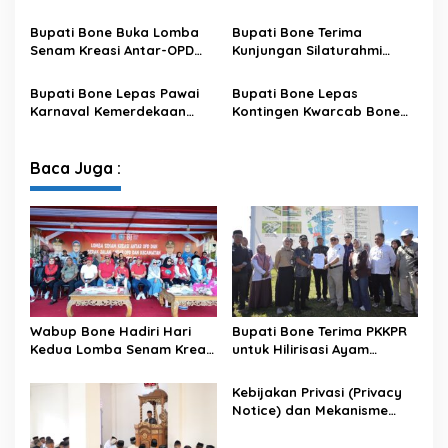
Antisipasi El Nino di Bengo
Pemenuhan Hak Subjek
Data pada Portal Bone
Bupati Bone Buka Lomba
Bupati Bone Terima
Satu Data
Senam Kreasi Antar-OPD
Kunjungan Silaturahmi
Meriahkan HUT ke-81 RI
Dandodiklatpur Rindam
XIV/Hasanuddin
Bupati Bone Lepas Pawai
Bupati Bone Lepas
Karnaval Kemerdekaan
Kontingen Kwarcab Bone
PAUD se-Kabupaten Bone
Menuju Jambore Nasional
Sambut HUT ke-81 RI
XII Tahun 2026
Baca Juga :
Wabup Bone Hadiri Hari
Bupati Bone Terima PKKPR
Kedua Lomba Senam Kreasi
untuk Hilirisasi Ayam
Antar OPD
Terintegrasi
Kebijakan Privasi (Privacy
Notice) dan Mekanisme
Pemenuhan Hak Subjek
Data pada Portal Bone