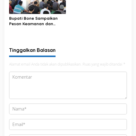
Satu Data
Bupati Bone Sampaikan
Pesan Keamanan dan
Antisipasi El Nino di Bengo
Tinggalkan Balasan
Alamat email Anda tidak akan dipublikasikan.
Ruas yang wajib ditandai
*