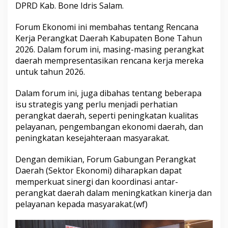
DPRD Kab. Bone Idris Salam.
G
a
b
Forum Ekonomi ini membahas tentang Rencana
u
Kerja Perangkat Daerah Kabupaten Bone Tahun
n
2026. Dalam forum ini, masing-masing perangkat
g
daerah mempresentasikan rencana kerja mereka
a
n
untuk tahun 2026.
P
e
Dalam forum ini, juga dibahas tentang beberapa
r
isu strategis yang perlu menjadi perhatian
a
perangkat daerah, seperti peningkatan kualitas
n
g
pelayanan, pengembangan ekonomi daerah, dan
k
peningkatan kesejahteraan masyarakat.
a
t
Dengan demikian, Forum Gabungan Perangkat
D
Daerah (Sektor Ekonomi) diharapkan dapat
a
e
memperkuat sinergi dan koordinasi antar-
r
perangkat daerah dalam meningkatkan kinerja dan
a
pelayanan kepada masyarakat.(wf)
h
(
S