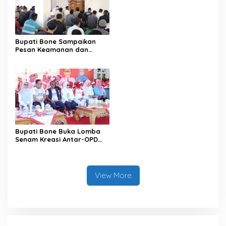
Data pada Portal Bone
Satu Data
Bupati Bone Sampaikan
Pesan Keamanan dan
Antisipasi El Nino di Bengo
Bupati Bone Buka Lomba
Senam Kreasi Antar-OPD
Meriahkan HUT ke-81 RI
View More