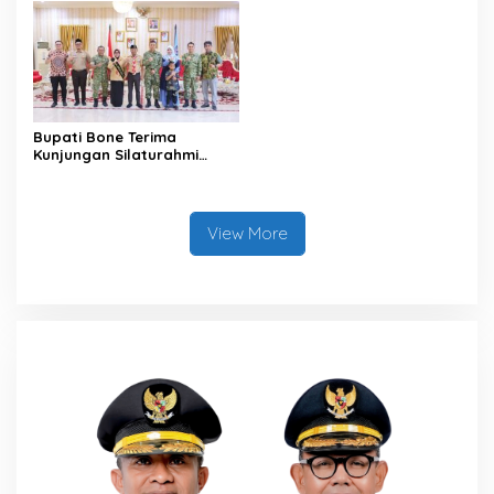
Bupati Bone Terima
Kunjungan Silaturahmi
Dandodiklatpur Rindam
XIV/Hasanuddin
View More