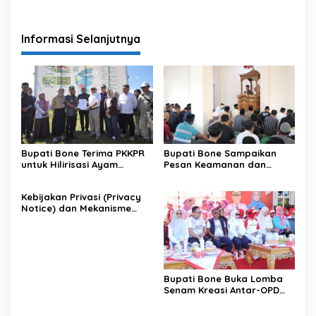
Informasi Selanjutnya
Bupati Bone Terima PKKPR
Bupati Bone Sampaikan
untuk Hilirisasi Ayam
Pesan Keamanan dan
Terintegrasi
Antisipasi El Nino di Bengo
Kebijakan Privasi (Privacy
Notice) dan Mekanisme
Pemenuhan Hak Subjek
Data pada Portal Bone
Satu Data
Bupati Bone Buka Lomba
Senam Kreasi Antar-OPD
Meriahkan HUT ke-81 RI