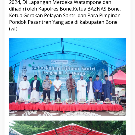
2024, Di Lapangan Merdeka Watampone dan
K
dihadiri oleh Kapolres Bone,Ketua BAZNAS Bone,
e
g
Ketua Gerakan Pelayan Santri dan Para Pimpinan
i
Pondok Pasantren Yang ada di kabupaten Bone.
a
(wf)
t
a
n
K
e
b
e
r
k
a
h
a
n
R
i
b
u
a
n
S