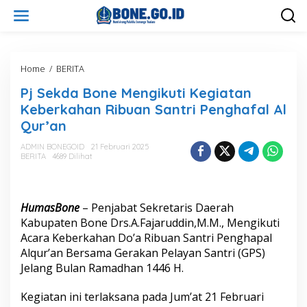
L
e
w
a
t
i
Home
/
BERITA
P
k
j
Pj Sekda Bone Mengikuti Kegiatan
e
S
k
e
Keberkahan Ribuan Santri Penghafal Al
o
k
Qur’an
n
d
t
a
ADMIN BONEGOID
21 Februari 2025
e
B
BERITA
4689 Dilihat
n
o
n
e
M
HumasBone
– Penjabat Sekretaris Daerah
e
Kabupaten Bone Drs.A.Fajaruddin,M.M., Mengikuti
n
Acara Keberkahan Do’a Ribuan Santri Penghapal
g
Alqur’an Bersama Gerakan Pelayan Santri (GPS)
i
k
Jelang Bulan Ramadhan 1446 H.
u
t
Kegiatan ini terlaksana pada Jum’at 21 Februari
i