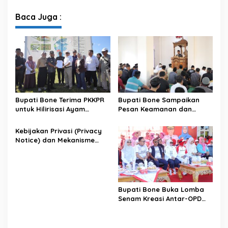
XII Tahun 2026
Penataan Kawasan Hutan
untuk Kepastian Hak Tanah
Baca Juga :
Masyarakat
Bupati Bone Terima PKKPR
Bupati Bone Sampaikan
untuk Hilirisasi Ayam
Pesan Keamanan dan
Terintegrasi
Antisipasi El Nino di Bengo
Kebijakan Privasi (Privacy
Notice) dan Mekanisme
Pemenuhan Hak Subjek
Data pada Portal Bone
Satu Data
Bupati Bone Buka Lomba
Senam Kreasi Antar-OPD
Meriahkan HUT ke-81 RI