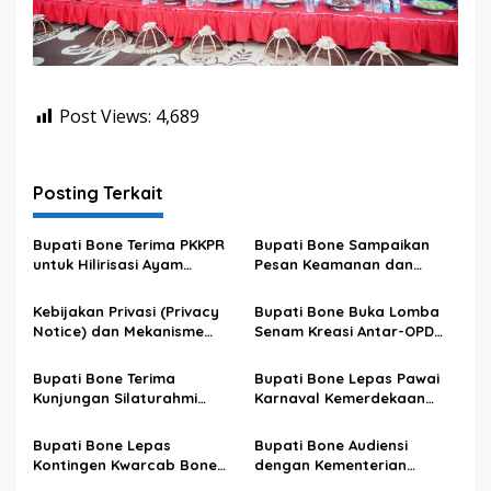
Post Views:
4,689
Posting Terkait
Bupati Bone Terima PKKPR
Bupati Bone Sampaikan
untuk Hilirisasi Ayam
Pesan Keamanan dan
Terintegrasi
Antisipasi El Nino di Bengo
Kebijakan Privasi (Privacy
Bupati Bone Buka Lomba
Notice) dan Mekanisme
Senam Kreasi Antar-OPD
Pemenuhan Hak Subjek
Meriahkan HUT ke-81 RI
Data pada Portal Bone
Bupati Bone Terima
Bupati Bone Lepas Pawai
Satu Data
Kunjungan Silaturahmi
Karnaval Kemerdekaan
Dandodiklatpur Rindam
PAUD se-Kabupaten Bone
XIV/Hasanuddin
Sambut HUT ke-81 RI
Bupati Bone Lepas
Bupati Bone Audiensi
Kontingen Kwarcab Bone
dengan Kementerian
Menuju Jambore Nasional
Kehutanan Bahas