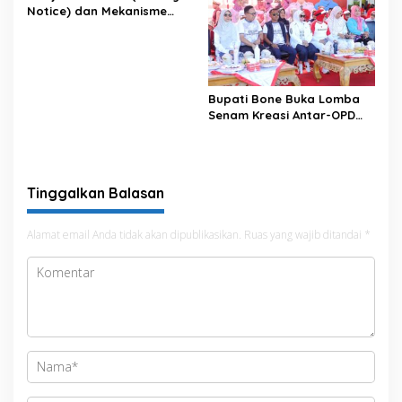
Notice) dan Mekanisme
Pemenuhan Hak Subjek
Data pada Portal Bone
Satu Data
Bupati Bone Buka Lomba
Senam Kreasi Antar-OPD
Meriahkan HUT ke-81 RI
Tinggalkan Balasan
Alamat email Anda tidak akan dipublikasikan.
Ruas yang wajib ditandai
*