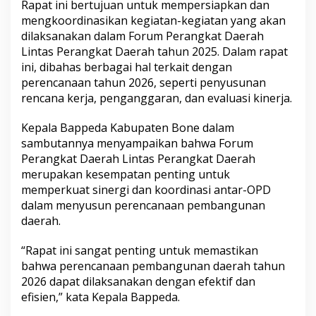
Rapat ini bertujuan untuk mempersiapkan dan
e
mengkoordinasikan kegiatan-kegiatan yang akan
r
a
dilaksanakan dalam Forum Perangkat Daerah
n
Lintas Perangkat Daerah tahun 2025. Dalam rapat
g
ini, dibahas berbagai hal terkait dengan
k
perencanaan tahun 2026, seperti penyusunan
a
rencana kerja, penganggaran, dan evaluasi kinerja.
t
D
a
Kepala Bappeda Kabupaten Bone dalam
e
sambutannya menyampaikan bahwa Forum
r
Perangkat Daerah Lintas Perangkat Daerah
a
merupakan kesempatan penting untuk
h
L
memperkuat sinergi dan koordinasi antar-OPD
i
dalam menyusun perencanaan pembangunan
n
daerah.
t
a
“Rapat ini sangat penting untuk memastikan
s
P
bahwa perencanaan pembangunan daerah tahun
e
2026 dapat dilaksanakan dengan efektif dan
r
efisien,” kata Kepala Bappeda.
a
n