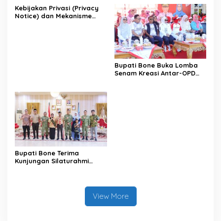
Kebijakan Privasi (Privacy
Notice) dan Mekanisme
Pemenuhan Hak Subjek
Data pada Portal Bone
Satu Data
Bupati Bone Buka Lomba
Senam Kreasi Antar-OPD
Meriahkan HUT ke-81 RI
Bupati Bone Terima
Kunjungan Silaturahmi
Dandodiklatpur Rindam
XIV/Hasanuddin
View More