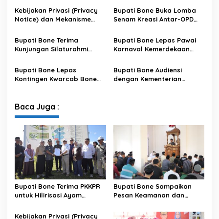
Kebijakan Privasi (Privacy
Bupati Bone Buka Lomba
Notice) dan Mekanisme
Senam Kreasi Antar-OPD
Pemenuhan Hak Subjek
Meriahkan HUT ke-81 RI
Data pada Portal Bone
Bupati Bone Terima
Bupati Bone Lepas Pawai
Satu Data
Kunjungan Silaturahmi
Karnaval Kemerdekaan
Dandodiklatpur Rindam
PAUD se-Kabupaten Bone
XIV/Hasanuddin
Sambut HUT ke-81 RI
Bupati Bone Lepas
Bupati Bone Audiensi
Kontingen Kwarcab Bone
dengan Kementerian
Menuju Jambore Nasional
Kehutanan Bahas
XII Tahun 2026
Penataan Kawasan Hutan
untuk Kepastian Hak Tanah
Baca Juga :
Masyarakat
Bupati Bone Terima PKKPR
Bupati Bone Sampaikan
untuk Hilirisasi Ayam
Pesan Keamanan dan
Terintegrasi
Antisipasi El Nino di Bengo
Kebijakan Privasi (Privacy