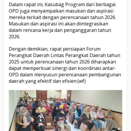
Dalam rapat ini, Kasubag Program dari berbagai
g
k
OPD juga menyampaikan masukan dan aspirasi
a
mereka terkait dengan perencanaan tahun 2026.
t
Masukan dan aspirasi ini akan diintegrasikan
D
dalam rencana kerja dan penganggaran tahun
a
e
2026.
r
a
Dengan demikian, rapat persiapan Forum
h
Perangkat Daerah Lintas Perangkat Daerah tahun
t
2025 untuk perencanaan tahun 2026 diharapkan
a
h
dapat memperkuat sinergi dan koordinasi antar-
u
OPD dalam menyusun perencanaan pembangunan
n
daerah yang efektif dan efisien.(wf)
2
0
2
5
u
n
t
u
k
p