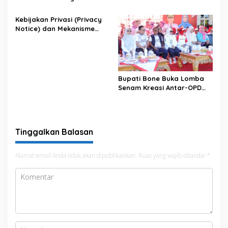
Terintegrasi
Antisipasi El Nino di Bengo
Kebijakan Privasi (Privacy
Notice) dan Mekanisme
Pemenuhan Hak Subjek
Data pada Portal Bone
Satu Data
Bupati Bone Buka Lomba
Senam Kreasi Antar-OPD
Meriahkan HUT ke-81 RI
Tinggalkan Balasan
Alamat email Anda tidak akan dipublikasikan.
Ruas yang wajib ditandai
*