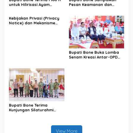
untuk Hilirisasi Ayam
Pesan Keamanan dan
Terintegrasi
Antisipasi El Nino di Bengo
Kebijakan Privasi (Privacy
Notice) dan Mekanisme
Pemenuhan Hak Subjek
Data pada Portal Bone
Satu Data
Bupati Bone Buka Lomba
Senam Kreasi Antar-OPD
Meriahkan HUT ke-81 RI
Bupati Bone Terima
Kunjungan Silaturahmi
Dandodiklatpur Rindam
XIV/Hasanuddin
View More