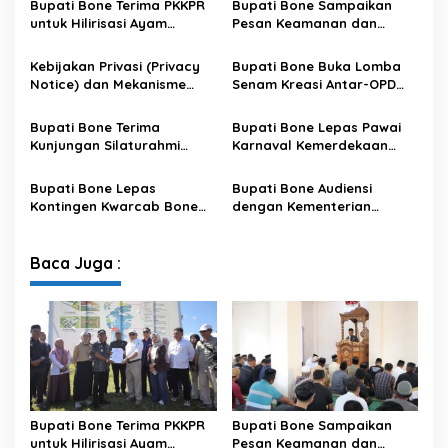
Bupati Bone Terima PKKPR
Bupati Bone Sampaikan
i
untuk Hilirisasi Ayam
Pesan Keamanan dan
Terintegrasi
Antisipasi El Nino di Bengo
Kebijakan Privasi (Privacy
Bupati Bone Buka Lomba
Notice) dan Mekanisme
Senam Kreasi Antar-OPD
Pemenuhan Hak Subjek
Meriahkan HUT ke-81 RI
Data pada Portal Bone
Bupati Bone Terima
Bupati Bone Lepas Pawai
Satu Data
Kunjungan Silaturahmi
Karnaval Kemerdekaan
Dandodiklatpur Rindam
PAUD se-Kabupaten Bone
XIV/Hasanuddin
Sambut HUT ke-81 RI
Bupati Bone Lepas
Bupati Bone Audiensi
Kontingen Kwarcab Bone
dengan Kementerian
Menuju Jambore Nasional
Kehutanan Bahas
XII Tahun 2026
Penataan Kawasan Hutan
untuk Kepastian Hak Tanah
Baca Juga :
Masyarakat
Bupati Bone Terima PKKPR
Bupati Bone Sampaikan
untuk Hilirisasi Ayam
Pesan Keamanan dan