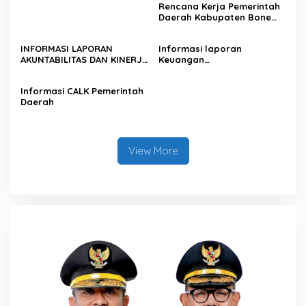
BARANG/JASA STRATEGIS
Rencana Kerja Pemerintah
INFRASTRUKTUR TAHUN
Daerah Kabupaten Bone
2025
Tahun 2026
INFORMASI LAPORAN
Informasi laporan
AKUNTABILITAS DAN KINERJA
Keuangan
TAHUNAN PEMERINTAH
BUMD/Perusahaan Daerah
DAERAH
Informasi CALK Pemerintah
Daerah
View More