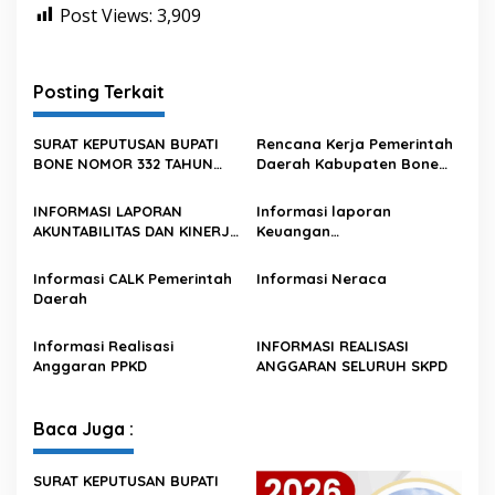
Post Views:
3,909
Posting Terkait
SURAT KEPUTUSAN BUPATI
Rencana Kerja Pemerintah
BONE NOMOR 332 TAHUN
Daerah Kabupaten Bone
2025 TENTANG PERUBAHAN
Tahun 2026
ATAS KEPUTUSAN BUPATI
INFORMASI LAPORAN
Informasi laporan
BONE NOMОR 620 TAHUN
AKUNTABILITAS DAN KINERJA
Keuangan
2024 TENTANG PENETAPAN
TAHUNAN PEMERINTAH
BUMD/Perusahaan Daerah
KEGIATAN PENGADAAN
DAERAH
Informasi CALK Pemerintah
Informasi Neraca
BARANG/JASA STRATEGIS
Daerah
INFRASTRUKTUR TAHUN
2025
Informasi Realisasi
INFORMASI REALISASI
Anggaran PPKD
ANGGARAN SELURUH SKPD
Baca Juga :
SURAT KEPUTUSAN BUPATI