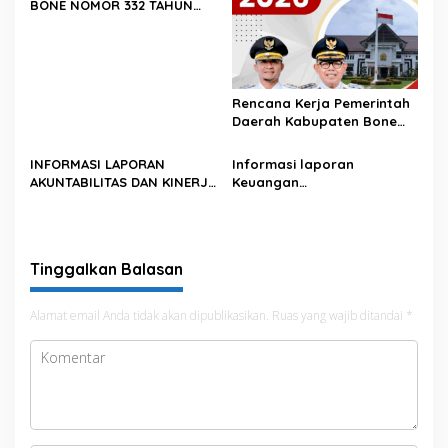
BONE NOMOR 332 TAHUN
2025 TENTANG PERUBAHAN
ATAS KEPUTUSAN BUPATI
BONE NOMОR 620 TAHUN
2024 TENTANG PENETAPAN
KEGIATAN PENGADAAN
Rencana Kerja Pemerintah
BARANG/JASA STRATEGIS
Daerah Kabupaten Bone
INFRASTRUKTUR TAHUN
Tahun 2026
2025
INFORMASI LAPORAN
Informasi laporan
AKUNTABILITAS DAN KINERJA
Keuangan
TAHUNAN PEMERINTAH
BUMD/Perusahaan Daerah
DAERAH
Tinggalkan Balasan
Alamat email Anda tidak akan dipublikasikan.
Ruas yang wajib ditandai
*