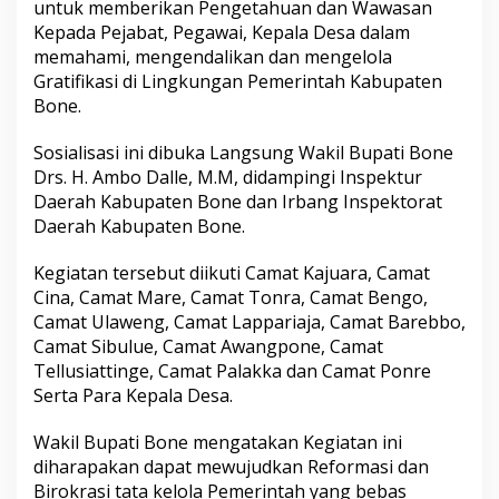
untuk memberikan Pengetahuan dan Wawasan
o
Kepada Pejabat, Pegawai, Kepala Desa dalam
s
i
memahami, mengendalikan dan mengelola
a
Gratifikasi di Lingkungan Pemerintah Kabupaten
l
Bone.
i
s
Sosialisasi ini dibuka Langsung Wakil Bupati Bone
a
s
Drs. H. Ambo Dalle, M.M, didampingi Inspektur
i
Daerah Kabupaten Bone dan Irbang Inspektorat
G
Daerah Kabupaten Bone.
r
a
Kegiatan tersebut diikuti Camat Kajuara, Camat
t
i
Cina, Camat Mare, Camat Tonra, Camat Bengo,
f
Camat Ulaweng, Camat Lappariaja, Camat Barebbo,
i
Camat Sibulue, Camat Awangpone, Camat
k
Tellusiattinge, Camat Palakka dan Camat Ponre
a
Serta Para Kepala Desa.
s
i
d
Wakil Bupati Bone mengatakan Kegiatan ini
a
diharapakan dapat mewujudkan Reformasi dan
n
Birokrasi tata kelola Pemerintah yang bebas
S