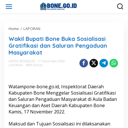
L
e
w
a
t
i
Home
/
LAPORAN
W
k
a
Wakil Bupati Bone Buka Sosialisasi
e
k
k
i
Gratifikasi dan Saluran Pengaduan
o
l
Masyarakat
n
B
t
u
ADMIN BONEGOID
17 November 2022
e
p
LAPORAN
3909 Dilihat
n
a
t
i
B
Watampone-bone.go.id, Inspektorat Daerah
o
Kabupaten Bone Menggelar Sosialisasi Gratifikasi
n
dan Saluran Pengaduan Masyarakat di Aula Badan
e
Keuangan dan Aset Daerah Kabupaten Bone
B
u
Kamis, 17 November 2022.
k
a
Maksud dan Tujuan Sosialisasi ini dilaksanakan
S