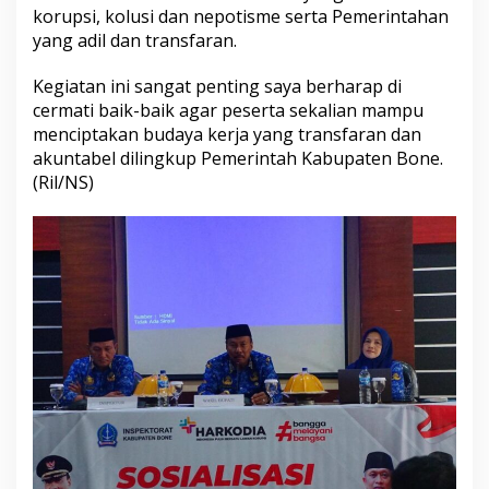
korupsi, kolusi dan nepotisme serta Pemerintahan
a
l
yang adil dan transfaran.
u
r
Kegiatan ini sangat penting saya berharap di
a
cermati baik-baik agar peserta sekalian mampu
n
menciptakan budaya kerja yang transfaran dan
P
e
akuntabel dilingkup Pemerintah Kabupaten Bone.
n
(Ril/NS)
g
a
d
u
a
n
M
a
s
y
a
r
a
k
a
t