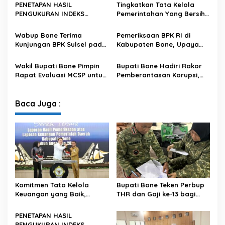
Raih Opini WTP
PENETAPAN HASIL
Tingkatkan Tata Kelola
G
PENGUKURAN INDEKS
Pemerintahan Yang Bersih
G
PENGELOLAAN KEUANGAN
dan Transparan, Pemkab
A
DAERAH KABUPATEN/KOTA
Bone Mengikuti MCSP dari
R
Wabup Bone Terima
Pemeriksaan BPK RI di
SE-PROVINSI SULAWESI
KPK
A
Kunjungan BPK Sulsel pada
Kabupaten Bone, Upaya
SELATAN TAHUN ANGGARAN
N
Exit Meeting Pemeriksaan
Meningkatkan Akuntabilitas
2024 TAHUN UKUR 2025
S
Keuangan
Wakil Bupati Bone Pimpin
Bupati Bone Hadiri Rakor
E
Rapat Evaluasi MCSP untuk
Pemberantasan Korupsi,
L
Meningkatkan Pencegahan
Perkuat Komitmen Bersama
U
Korupsi
KPK
R
Baca Juga :
U
H
S
K
P
D
Komitmen Tata Kelola
Bupati Bone Teken Perbup
Keuangan yang Baik,
THR dan Gaji ke-13 bagi
Kabupaten Bone Kembali
PNS dan PPPK
Raih Opini WTP
PENETAPAN HASIL
PENGUKURAN INDEKS