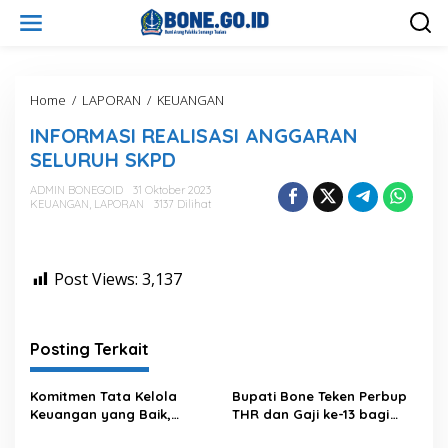
L
e
w
a
t
i
Home
/
LAPORAN
/
KEUANGAN
I
k
N
INFORMASI REALISASI ANGGARAN
e
F
k
O
SELURUH SKPD
o
R
n
M
ADMIN BONEGOID
31 Oktober 2023
t
KEUANGAN
,
LAPORAN
3137 Dilihat
A
e
S
n
I
R
Post Views:
3,137
E
A
L
I
Posting Terkait
S
A
S
Komitmen Tata Kelola
Bupati Bone Teken Perbup
I
Keuangan yang Baik,
THR dan Gaji ke-13 bagi
A
Kabupaten Bone Kembali
PNS dan PPPK
N