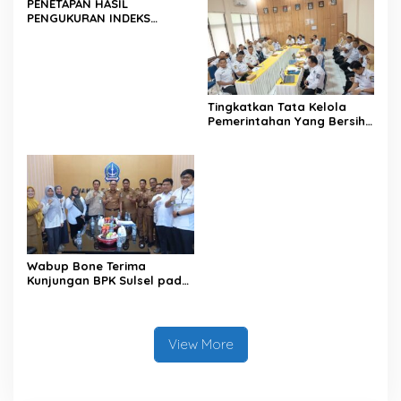
PENETAPAN HASIL
PENGUKURAN INDEKS
PENGELOLAAN KEUANGAN
DAERAH KABUPATEN/KOTA
SE-PROVINSI SULAWESI
SELATAN TAHUN ANGGARAN
2024 TAHUN UKUR 2025
Tingkatkan Tata Kelola
Pemerintahan Yang Bersih
dan Transparan, Pemkab
Bone Mengikuti MCSP dari
KPK
Wabup Bone Terima
Kunjungan BPK Sulsel pada
Exit Meeting Pemeriksaan
View More