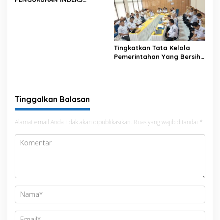
PENGELOLAAN KEUANGAN
DAERAH KABUPATEN/KOTA
SE-PROVINSI SULAWESI
SELATAN TAHUN ANGGARAN
2024 TAHUN UKUR 2025
Tingkatkan Tata Kelola
Pemerintahan Yang Bersih
dan Transparan, Pemkab
Bone Mengikuti MCSP dari
KPK
Tinggalkan Balasan
Alamat email Anda tidak akan dipublikasikan.
Ruas yang wajib ditandai
*