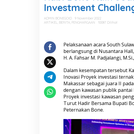
.
Investment Challen
B
o
n
ADMIN BONEGOID
9 November 2022
e
ARTIKEL
,
BERITA
,
PENGHARGAAN
10087 Dilihat
R
a
i
h
Pelaksanaan acara South Sulaw
J
berlangsung di Nusantara Hall,
u
H. A. Fahsar M. Padjalangi, M.S
a
r
Dalam kesempatan tersebut Ka
a
1
Inovasi Proyek investasi ternak
S
Makassar sebagai juara II pada 
o
dengan kawasan publik pantai l
u
Proyek investasi kawasan pen
t
Turut Hadir Bersama Bupati B
h
S
Peternakan Bone.
u
l
a
w