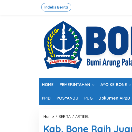
L
e
Indeks Berita
w
a
t
i
k
e
k
o
n
t
e
n
HOME
PEMERINTAHAN
AYO KE BONE
PPID
POSYANDU
PUG
Dokumen APBD
Home
/
BERITA
/
ARTIKEL
K
a
Kab. Bone Raih Jua
b