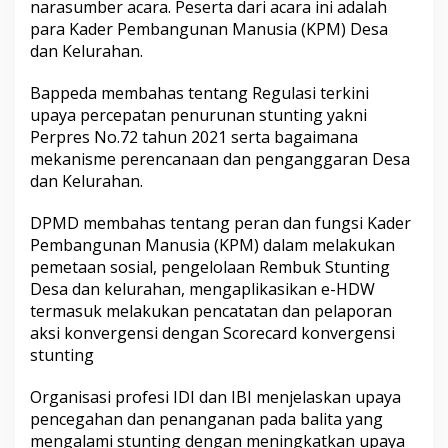
narasumber acara. Peserta dari acara ini adalah
g
para Kader Pembangunan Manusia (KPM) Desa
u
n
dan Kelurahan.
a
n
Bappeda membahas tentang Regulasi terkini
M
upaya percepatan penurunan stunting yakni
a
Perpres No.72 tahun 2021 serta bagaimana
n
u
mekanisme perencanaan dan penganggaran Desa
s
dan Kelurahan.
i
a
DPMD membahas tentang peran dan fungsi Kader
(
Pembangunan Manusia (KPM) dalam melakukan
K
P
pemetaan sosial, pengelolaan Rembuk Stunting
M
Desa dan kelurahan, mengaplikasikan e-HDW
)
termasuk melakukan pencatatan dan pelaporan
T
aksi konvergensi dengan Scorecard konvergensi
i
stunting
n
g
k
Organisasi profesi IDI dan IBI menjelaskan upaya
a
pencegahan dan penanganan pada balita yang
t
mengalami stunting dengan meningkatkan upaya
K