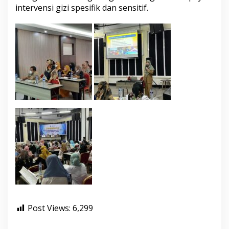
intervensi gizi spesifik dan sensitif.
a
b
.
B
o
n
e
Post Views:
6,299