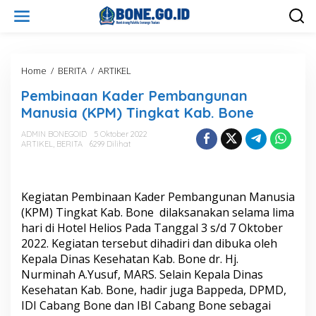
L
e
w
a
t
i
Home
/
BERITA
/
ARTIKEL
P
k
e
Pembinaan Kader Pembangunan
e
m
k
b
Manusia (KPM) Tingkat Kab. Bone
o
i
n
n
ADMIN BONEGOID
5 Oktober 2022
t
ARTIKEL
,
BERITA
6299 Dilihat
a
e
a
n
n
K
Kegiatan Pembinaan Kader Pembangunan Manusia
a
d
(KPM) Tingkat Kab. Bone dilaksanakan selama lima
e
hari di Hotel Helios Pada Tanggal 3 s/d 7 Oktober
r
2022. Kegiatan tersebut dihadiri dan dibuka oleh
P
Kepala Dinas Kesehatan Kab. Bone dr. Hj.
e
Nurminah A.Yusuf, MARS. Selain Kepala Dinas
m
b
Kesehatan Kab. Bone, hadir juga Bappeda, DPMD,
a
IDI Cabang Bone dan IBI Cabang Bone sebagai
n