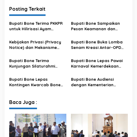
Posting Terkait
Bupati Bone Terima PKKPR
Bupati Bone Sampaikan
untuk Hilirisasi Ayam
Pesan Keamanan dan
Terintegrasi
Antisipasi El Nino di Bengo
Kebijakan Privasi (Privacy
Bupati Bone Buka Lomba
Notice) dan Mekanisme
Senam Kreasi Antar-OPD
Pemenuhan Hak Subjek
Meriahkan HUT ke-81 RI
Data pada Portal Bone
Bupati Bone Terima
Bupati Bone Lepas Pawai
Satu Data
Kunjungan Silaturahmi
Karnaval Kemerdekaan
Dandodiklatpur Rindam
PAUD se-Kabupaten Bone
XIV/Hasanuddin
Sambut HUT ke-81 RI
Bupati Bone Lepas
Bupati Bone Audiensi
Kontingen Kwarcab Bone
dengan Kementerian
Menuju Jambore Nasional
Kehutanan Bahas
XII Tahun 2026
Penataan Kawasan Hutan
untuk Kepastian Hak Tanah
Baca Juga :
Masyarakat