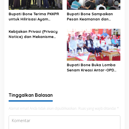
Bupati Bone Terima PKKPR
Bupati Bone Sampaikan
untuk Hilirisasi Ayam
Pesan Keamanan dan
Terintegrasi
Antisipasi El Nino di Bengo
Kebijakan Privasi (Privacy
Notice) dan Mekanisme
Pemenuhan Hak Subjek
Data pada Portal Bone
Satu Data
Bupati Bone Buka Lomba
Senam Kreasi Antar-OPD
Meriahkan HUT ke-81 RI
Tinggalkan Balasan
Alamat email Anda tidak akan dipublikasikan.
Ruas yang wajib ditandai
*