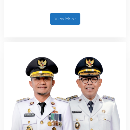
Dandodiklatpur Rindam
XIV/Hasanuddin
View More