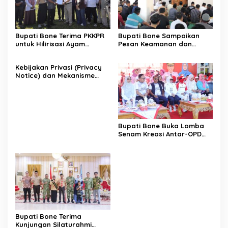
Bupati Bone Terima PKKPR
Bupati Bone Sampaikan
untuk Hilirisasi Ayam
Pesan Keamanan dan
Terintegrasi
Antisipasi El Nino di Bengo
Kebijakan Privasi (Privacy
Notice) dan Mekanisme
Pemenuhan Hak Subjek
Data pada Portal Bone
Satu Data
Bupati Bone Buka Lomba
Senam Kreasi Antar-OPD
Meriahkan HUT ke-81 RI
Bupati Bone Terima
Kunjungan Silaturahmi