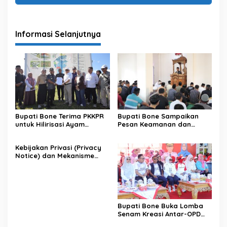
Informasi Selanjutnya
Bupati Bone Terima PKKPR
Bupati Bone Sampaikan
untuk Hilirisasi Ayam
Pesan Keamanan dan
Terintegrasi
Antisipasi El Nino di Bengo
Kebijakan Privasi (Privacy
Notice) dan Mekanisme
Pemenuhan Hak Subjek
Data pada Portal Bone
Satu Data
Bupati Bone Buka Lomba
Senam Kreasi Antar-OPD
Meriahkan HUT ke-81 RI