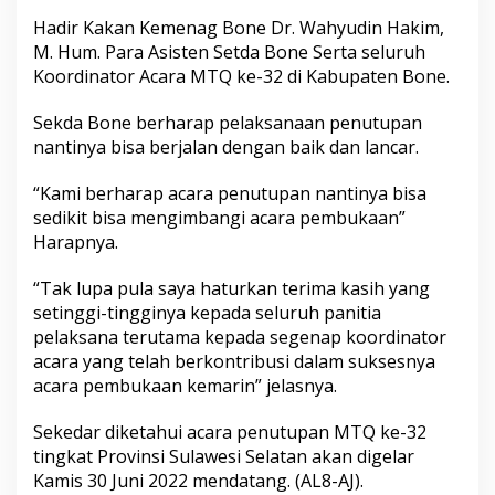
P
Hadir Kakan Kemenag Bone Dr. Wahyudin Hakim,
e
M. Hum. Para Asisten Setda Bone Serta seluruh
r
s
Koordinator Acara MTQ ke-32 di Kabupaten Bone.
i
a
Sekda Bone berharap pelaksanaan penutupan
p
nantinya bisa berjalan dengan baik dan lancar.
a
n
“Kami berharap acara penutupan nantinya bisa
P
e
sedikit bisa mengimbangi acara pembukaan”
n
Harapnya.
u
t
“Tak lupa pula saya haturkan terima kasih yang
u
setinggi-tingginya kepada seluruh panitia
p
a
pelaksana terutama kepada segenap koordinator
n
acara yang telah berkontribusi dalam suksesnya
M
acara pembukaan kemarin” jelasnya.
T
Q
Sekedar diketahui acara penutupan MTQ ke-32
K
e
tingkat Provinsi Sulawesi Selatan akan digelar
-
Kamis 30 Juni 2022 mendatang. (AL8-AJ).
3