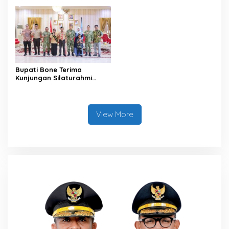
Bupati Bone Terima
Kunjungan Silaturahmi
Dandodiklatpur Rindam
XIV/Hasanuddin
View More