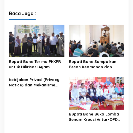
Menuju Jambore Nasional
Kehutanan Bahas
XII Tahun 2026
Penataan Kawasan Hutan
untuk Kepastian Hak Tanah
Baca Juga :
Masyarakat
Bupati Bone Terima PKKPR
Bupati Bone Sampaikan
untuk Hilirisasi Ayam
Pesan Keamanan dan
Terintegrasi
Antisipasi El Nino di Bengo
Kebijakan Privasi (Privacy
Notice) dan Mekanisme
Pemenuhan Hak Subjek
Data pada Portal Bone
Satu Data
Bupati Bone Buka Lomba
Senam Kreasi Antar-OPD
Meriahkan HUT ke-81 RI