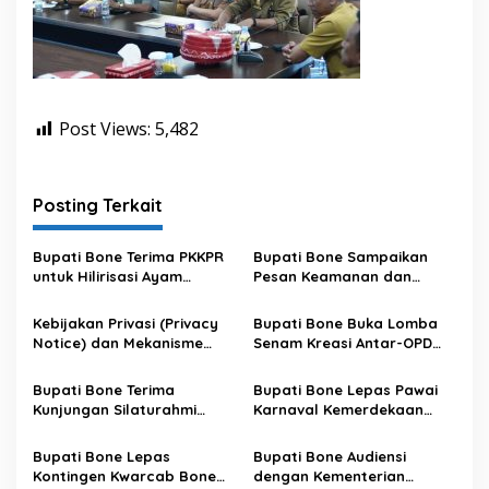
Post Views:
5,482
Posting Terkait
Bupati Bone Terima PKKPR
Bupati Bone Sampaikan
untuk Hilirisasi Ayam
Pesan Keamanan dan
Terintegrasi
Antisipasi El Nino di Bengo
Kebijakan Privasi (Privacy
Bupati Bone Buka Lomba
Notice) dan Mekanisme
Senam Kreasi Antar-OPD
Pemenuhan Hak Subjek
Meriahkan HUT ke-81 RI
Data pada Portal Bone
Bupati Bone Terima
Bupati Bone Lepas Pawai
Satu Data
Kunjungan Silaturahmi
Karnaval Kemerdekaan
Dandodiklatpur Rindam
PAUD se-Kabupaten Bone
XIV/Hasanuddin
Sambut HUT ke-81 RI
Bupati Bone Lepas
Bupati Bone Audiensi
Kontingen Kwarcab Bone
dengan Kementerian