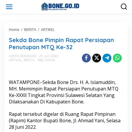
L
e
w
a
t
i
Home
/
BERITA
/
ARTIKEL
S
k
e
Sekda Bone Pimpin Rapat Persiapan
e
k
k
d
Penutupan MTQ Ke-32
o
a
n
B
ADMIN BONEGOID
29 Juni 2022
t
ARTIKEL
,
BERITA
5482 Dilihat
o
e
n
n
e
P
WATAMPONE–Sekda Bone Drs. H. A. Islamuddin,
i
m
MH. Memimpin Rapat Persiapan Penutupan MTQ
p
Ke-XXXll Tingkat Provinsi Sulawesi Selatan Yang
i
Dilaksanakan Di Kabupaten Bone.
n
R
Rapat tersebut digelar di Ruang Rapat Pimpinan
a
p
(Rapim) Kantor Bupati Bone, Jl. Ahmad Yani, Selasa
a
28 Juni 2022.
t