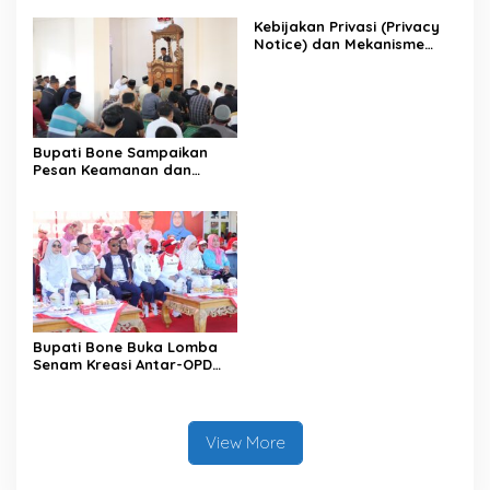
Kebijakan Privasi (Privacy
Notice) dan Mekanisme
Pemenuhan Hak Subjek
Data pada Portal Bone
Satu Data
Bupati Bone Sampaikan
Pesan Keamanan dan
Antisipasi El Nino di Bengo
Bupati Bone Buka Lomba
Senam Kreasi Antar-OPD
Meriahkan HUT ke-81 RI
View More