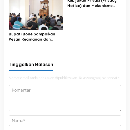
Kebijakan Privasi (Privacy
Notice) dan Mekanisme
Pemenuhan Hak Subjek
Data pada Portal Bone
Satu Data
Bupati Bone Sampaikan
Pesan Keamanan dan
Antisipasi El Nino di Bengo
Tinggalkan Balasan
Alamat email Anda tidak akan dipublikasikan.
Ruas yang wajib ditandai
*