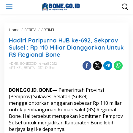
L
e
w
a
t
i
Home
/
BERITA
/
ARTIKEL
H
k
a
Hadiri Paripurna HJB ke-692, Sekprov
e
d
k
i
Sulsel : Rp 110 Miliar Dianggarkan Untuk
o
r
RS Regional Bone
n
i
t
P
ADMIN BONEGOID
6 April 2022
e
a
ARTIKEL
,
BERITA
5374 Dilihat
n
r
i
p
u
BONE.GO.ID, BONE—
Pemerintah Provinsi
r
(Pemprov) Sulawesi Selatan (Sulsel)
n
menggelontorkan anggaran sebesar Rp 110 miliar
a
untuk pembangunan Rumah Sakit (RS) Regional
H
J
Bone. Hal tersebut merupakan komitmen Pemprov
B
Sulsel untuk menjadikan Kabupaten Bone lebih
k
berjaya lagi ke depannya.
e