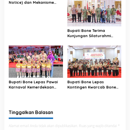
Notice) dan Mekanisme
Pemenuhan Hak Subjek
Data pada Portal Bone
Satu Data
Bupati Bone Terima
Kunjungan Silaturahmi
Dandodiklatpur Rindam
XIV/Hasanuddin
Bupati Bone Lepas Pawai
Bupati Bone Lepas
Karnaval Kemerdekaan
Kontingen Kwarcab Bone
PAUD se-Kabupaten Bone
Menuju Jambore Nasional
Sambut HUT ke-81 RI
XII Tahun 2026
Tinggalkan Balasan
Alamat email Anda tidak akan dipublikasikan.
Ruas yang wajib ditandai
*