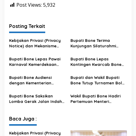
Post Views:
5,932
Posting Terkait
Kebijakan Privasi (Privacy
Bupati Bone Terima
Notice) dan Mekanisme
Kunjungan Silaturahmi
Pemenuhan Hak Subjek
Dandodiklatpur Rindam
Data pada Portal Bone
XIV/Hasanuddin
Bupati Bone Lepas Pawai
Bupati Bone Lepas
Satu Data
Karnaval Kemerdekaan
Kontingen Kwarcab Bone
PAUD se-Kabupaten Bone
Menuju Jambore Nasional
Sambut HUT ke-81 RI
XII Tahun 2026
Bupati Bone Audiensi
Bupati dan Wakil Bupati
dengan Kementerian
Bone Tutup Turnamen Bola
Kehutanan Bahas
Voli BerAmal Cup 2026,
Penataan Kawasan Hutan
Tambah Bonus Rp10 Juta
Bupati Bone Saksikan
Wakil Bupati Bone Hadiri
untuk Kepastian Hak Tanah
untuk Para Juara
Lomba Gerak Jalan Indah
Pertemuan Menteri
Masyarakat
Pelajar, Tanamkan Disiplin
Lingkungan Hidup Bahas
dan Bangkitkan Semangat
Pengelolaan Sampah
Kemerdekaan
Modern di Sulawesi Selatan
Baca Juga :
Kebijakan Privasi (Privacy