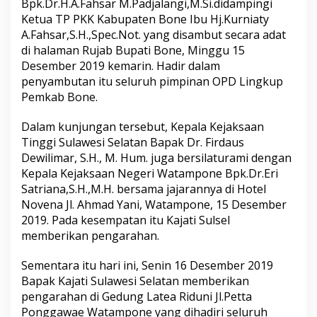
Bpk.Dr.H.A.Fahsar M.Padjalangi,M.Si.didampingi
k
Ketua TP PKK Kabupaten Bone Ibu Hj.Kurniaty
a
A.Fahsar,S.H.,Spec.Not. yang disambut secara adat
K
a
di halaman Rujab Bupati Bone, Minggu 15
j
Desember 2019 kemarin. Hadir dalam
a
penyambutan itu seluruh pimpinan OPD Lingkup
t
Pemkab Bone.
i
S
u
Dalam kunjungan tersebut, Kepala Kejaksaan
l
Tinggi Sulawesi Selatan Bapak Dr. Firdaus
s
Dewilimar, S.H., M. Hum. juga bersilaturami dengan
e
Kepala Kejaksaan Negeri Watampone Bpk.Dr.Eri
l
d
Satriana,S.H.,M.H. bersama jajarannya di Hotel
i
Novena Jl. Ahmad Yani, Watampone, 15 Desember
s
2019. Pada kesempatan itu Kajati Sulsel
a
memberikan pengarahan.
m
b
u
Sementara itu hari ini, Senin 16 Desember 2019
t
Bapak Kajati Sulawesi Selatan memberikan
s
pengarahan di Gedung Latea Riduni Jl.Petta
e
Ponggawae Watampone yang dihadiri seluruh
c