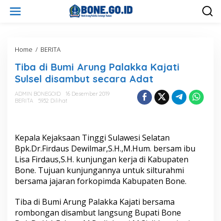
L
e
w
a
t
i
Home
/
BERITA
T
k
i
Tiba di Bumi Arung Palakka Kajati
e
b
k
a
Sulsel disambut secara Adat
o
d
n
i
ADMIN BONEGOID
16 Desember 2019
t
BERITA
5932 Dilihat
B
e
u
n
m
i
Kepala Kejaksaan Tinggi Sulawesi Selatan
A
r
Bpk.Dr.Firdaus Dewilmar,S.H.,M.Hum. bersam ibu
u
Lisa Firdaus,S.H. kunjungan kerja di Kabupaten
n
Bone. Tujuan kunjungannya untuk silturahmi
g
bersama jajaran forkopimda Kabupaten Bone.
P
a
l
Tiba di Bumi Arung Palakka Kajati bersama
a
rombongan disambut langsung Bupati Bone
k