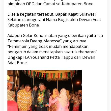
pimpinan OPD dan Camat se-Kabupaten Bone.
a
r
a
Disela kegiatan tersebut, Bapak Kajati Sulawesi
A
Selatan dianugerahi Nama Bugis oleh Dewan Adat
d
Kabupaten Bone.
a
t
Adapun Gelar Kehormatan yang diberikan yaitu “La
Temmarola Daeng Manessa” yang Artinya
“Pemimpin yang tidak mudah mendapatkan
pengaruh dalam menetapkan suatu kebenaran”
Ungkap H.A.Youshand Petta Tappu dari Dewan
Adat Bone.