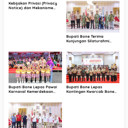
Kebijakan Privasi (Privacy
Notice) dan Mekanisme
Pemenuhan Hak Subjek
Data pada Portal Bone
Satu Data
Bupati Bone Terima
Kunjungan Silaturahmi
Dandodiklatpur Rindam
XIV/Hasanuddin
Bupati Bone Lepas Pawai
Bupati Bone Lepas
Karnaval Kemerdekaan
Kontingen Kwarcab Bone
PAUD se-Kabupaten Bone
Menuju Jambore Nasional
Sambut HUT ke-81 RI
XII Tahun 2026