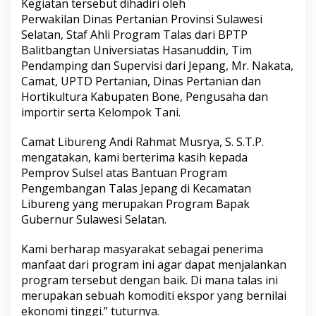
Kegiatan tersebut dihadiri oleh
g
Perwakilan Dinas Pertanian Provinsi Sulawesi
a
Selatan, Staf Ahli Program Talas dari BPTP
n
T
Balitbangtan Universiatas Hasanuddin, Tim
a
Pendamping dan Supervisi dari Jepang, Mr. Nakata,
l
Camat, UPTD Pertanian, Dinas Pertanian dan
a
Hortikultura Kabupaten Bone, Pengusaha dan
s
J
importir serta Kelompok Tani.
e
p
Camat Libureng Andi Rahmat Musrya, S. S.T.P.
a
mengatakan, kami berterima kasih kepada
n
Pemprov Sulsel atas Bantuan Program
g
d
Pengembangan Talas Jepang di Kecamatan
i
Libureng yang merupakan Program Bapak
L
Gubernur Sulawesi Selatan.
i
b
Kami berharap masyarakat sebagai penerima
u
r
manfaat dari program ini agar dapat menjalankan
e
program tersebut dengan baik. Di mana talas ini
n
merupakan sebuah komoditi ekspor yang bernilai
g
ekonomi tinggi.” tuturnya.