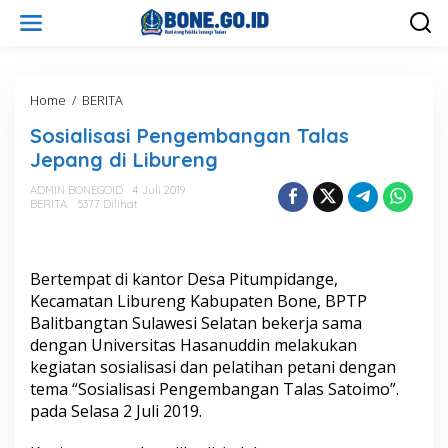
L
e
w
a
t
i
Home
/
BERITA
S
k
o
Sosialisasi Pengembangan Talas
e
s
k
i
Jepang di Libureng
o
a
n
l
ADMIN BONEGOID
4 Juli 2019
t
BERITA
5377 Dilihat
i
e
s
n
a
s
Bertempat di kantor Desa Pitumpidange,
i
P
Kecamatan Libureng Kabupaten Bone, BPTP
e
Balitbangtan Sulawesi Selatan bekerja sama
n
dengan Universitas Hasanuddin melakukan
g
kegiatan sosialisasi dan pelatihan petani dengan
e
tema “Sosialisasi Pengembangan Talas Satoimo”.
m
b
pada Selasa 2 Juli 2019.
a
n