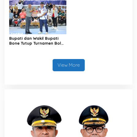
untuk Kepastian Hak Tanah
Masyarakat
Bupati dan Wakil Bupati
Bone Tutup Turnamen Bola
Voli BerAmal Cup 2026,
Tambah Bonus Rp10 Juta
untuk Para Juara
View More