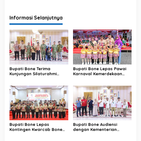
Informasi Selanjutnya
Bupati Bone Terima
Bupati Bone Lepas Pawai
Kunjungan Silaturahmi
Karnaval Kemerdekaan
Dandodiklatpur Rindam
PAUD se-Kabupaten Bone
XIV/Hasanuddin
Sambut HUT ke-81 RI
Bupati Bone Lepas
Bupati Bone Audiensi
Kontingen Kwarcab Bone
dengan Kementerian
Menuju Jambore Nasional
Kehutanan Bahas
XII Tahun 2026
Penataan Kawasan Hutan