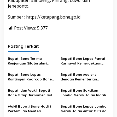
Kabupaten Bantaeng, Pinrang, Luwu, dan
Jeneponto.
Sumber : https://ketapang.bone.go.id
Post Views:
5,377
Posting Terkait
Bupati Bone Terima
Bupati Bone Lepas Pawai
Kunjungan Silaturahmi
Karnaval Kemerdekaan
Dandodiklatpur Rindam
PAUD se-Kabupaten Bone
XIV/Hasanuddin
Sambut HUT ke-81 RI
Bupati Bone Lepas
Bupati Bone Audiensi
Kontingen Kwarcab Bone
dengan Kementerian
Menuju Jambore Nasional
Kehutanan Bahas
XII Tahun 2026
Penataan Kawasan Hutan
Bupati dan Wakil Bupati
Bupati Bone Saksikan
untuk Kepastian Hak Tanah
Bone Tutup Turnamen Bola
Lomba Gerak Jalan Indah
Masyarakat
Voli BerAmal Cup 2026,
Pelajar, Tanamkan Disiplin
Tambah Bonus Rp10 Juta
dan Bangkitkan Semangat
Wakil Bupati Bone Hadiri
Bupati Bone Lepas Lomba
untuk Para Juara
Kemerdekaan
Pertemuan Menteri
Gerak Jalan Antar OPD dan
Lingkungan Hidup Bahas
Kecamatan, Perkuat