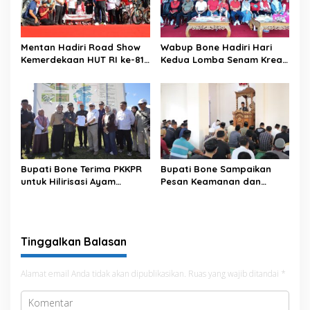
Mentan Hadiri Road Show
Wabup Bone Hadiri Hari
Kemerdekaan HUT RI ke-81
Kedua Lomba Senam Kreasi
di Kecamatan Ponre
Antar OPD
Kabupaten Bone, Dihadiri
Puluhan Ribu Masyarakat
Bupati Bone Terima PKKPR
Bupati Bone Sampaikan
untuk Hilirisasi Ayam
Pesan Keamanan dan
Terintegrasi
Antisipasi El Nino di Bengo
Tinggalkan Balasan
Alamat email Anda tidak akan dipublikasikan.
Ruas yang wajib ditandai
*