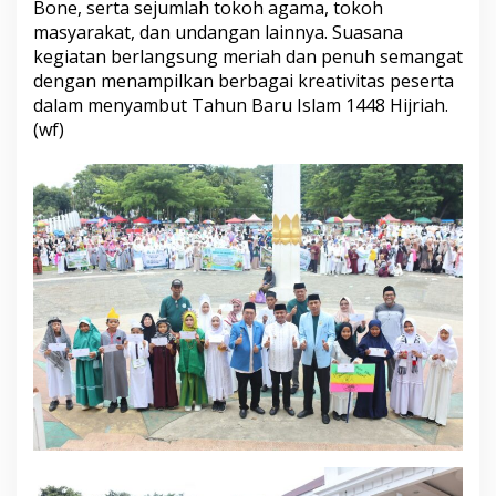
Bone, serta sejumlah tokoh agama, tokoh
a
masyarakat, dan undangan lainnya. Suasana
h
kegiatan berlangsung meriah dan penuh semangat
d
e
dengan menampilkan berbagai kreativitas peserta
n
dalam menyambut Tahun Baru Islam 1448 Hijriah.
g
(wf)
a
n
S
e
m
a
n
g
a
t
P
e
r
b
a
i
k
a