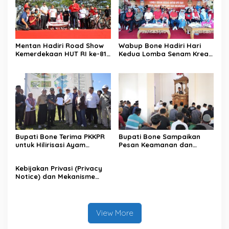
Mentan Hadiri Road Show
Wabup Bone Hadiri Hari
Kemerdekaan HUT RI ke-81
Kedua Lomba Senam Kreasi
di Kecamatan Ponre
Antar OPD
Kabupaten Bone, Dihadiri
Puluhan Ribu Masyarakat
Bupati Bone Terima PKKPR
Bupati Bone Sampaikan
untuk Hilirisasi Ayam
Pesan Keamanan dan
Terintegrasi
Antisipasi El Nino di Bengo
Kebijakan Privasi (Privacy
Notice) dan Mekanisme
Pemenuhan Hak Subjek
Data pada Portal Bone
Satu Data
View More