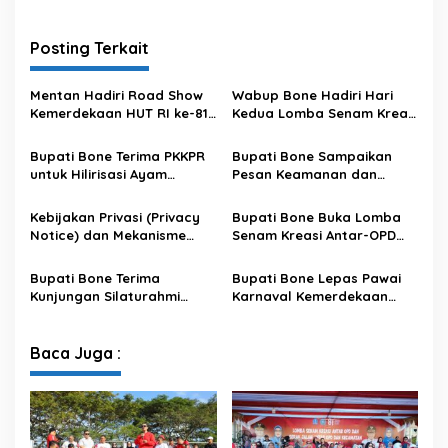
Posting Terkait
Mentan Hadiri Road Show
Wabup Bone Hadiri Hari
Kemerdekaan HUT RI ke-81
Kedua Lomba Senam Kreasi
di Kecamatan Ponre
Antar OPD
Kabupaten Bone, Dihadiri
Bupati Bone Terima PKKPR
Bupati Bone Sampaikan
Puluhan Ribu Masyarakat
untuk Hilirisasi Ayam
Pesan Keamanan dan
Terintegrasi
Antisipasi El Nino di Bengo
Kebijakan Privasi (Privacy
Bupati Bone Buka Lomba
Notice) dan Mekanisme
Senam Kreasi Antar-OPD
Pemenuhan Hak Subjek
Meriahkan HUT ke-81 RI
Data pada Portal Bone
Bupati Bone Terima
Bupati Bone Lepas Pawai
Satu Data
Kunjungan Silaturahmi
Karnaval Kemerdekaan
Dandodiklatpur Rindam
PAUD se-Kabupaten Bone
XIV/Hasanuddin
Sambut HUT ke-81 RI
Baca Juga :