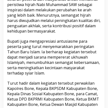
,
peristiwa hijrah Nabi Muhammad SAW sebagai
A
inspirasi dalam melakukan perubahan ke arah
j
yang lebih baik. Menurutnya, semangat hijrah
a
harus diwujudkan melalui peningkatan kualitas diri,
k
M
penguatan akhlak, serta kontribusi positif dalam
a
kehidupan bermasyarakat.
s
y
Bupati juga mengapresiasi antusiasme para
a
peserta yang turut menyemarakkan peringatan
r
a
Tahun Baru Islam. Ia berharap kegiatan tersebut
k
dapat menjadi sarana mempererat ukhuwah
a
Islamiyah, menumbuhkan semangat kebersamaan,
t
serta meningkatkan kecintaan masyarakat
M
terhadap syiar Islam.
a
k
n
Turut hadir dalam kegiatan tersebut perwakilan
a
Kapolres Bone, Kepala BKPSDM Kabupaten Bone,
i
Kepala Dinas Sosial Kabupaten Bone, para Camat,
H
Ketua DPD BKPRMI Kabupaten Bone, Ketua BKMT
i
j
Kabupaten Bone, Ketua Dewan Masjid Kabupaten
r