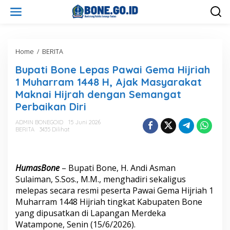
L
e
w
a
t
i
Home
/
BERITA
B
k
u
Bupati Bone Lepas Pawai Gema Hijriah
e
p
k
a
1 Muharram 1448 H, Ajak Masyarakat
o
t
Maknai Hijrah dengan Semangat
n
i
Perbaikan Diri
t
B
e
o
ADMIN BONEGOID
15 Juni 2026
n
n
BERITA
3435 Dilihat
e
L
e
p
HumasBone
– Bupati Bone, H. Andi Asman
a
Sulaiman, S.Sos., M.M., menghadiri sekaligus
s
melepas secara resmi peserta Pawai Gema Hijriah 1
P
a
Muharram 1448 Hijriah tingkat Kabupaten Bone
w
yang dipusatkan di Lapangan Merdeka
a
Watampone, Senin (15/6/2026).
i