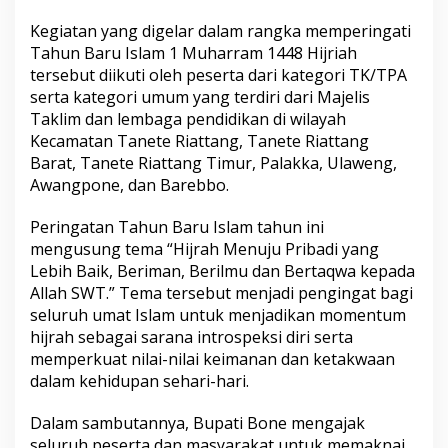
G
Kegiatan yang digelar dalam rangka memperingati
e
m
Tahun Baru Islam 1 Muharram 1448 Hijriah
a
tersebut diikuti oleh peserta dari kategori TK/TPA
H
serta kategori umum yang terdiri dari Majelis
i
Taklim dan lembaga pendidikan di wilayah
j
r
Kecamatan Tanete Riattang, Tanete Riattang
i
Barat, Tanete Riattang Timur, Palakka, Ulaweng,
a
Awangpone, dan Barebbo.
h
1
Peringatan Tahun Baru Islam tahun ini
M
u
mengusung tema “Hijrah Menuju Pribadi yang
h
Lebih Baik, Beriman, Berilmu dan Bertaqwa kepada
a
Allah SWT.” Tema tersebut menjadi pengingat bagi
r
seluruh umat Islam untuk menjadikan momentum
r
hijrah sebagai sarana introspeksi diri serta
a
m
memperkuat nilai-nilai keimanan dan ketakwaan
1
dalam kehidupan sehari-hari.
4
4
Dalam sambutannya, Bupati Bone mengajak
8
seluruh peserta dan masyarakat untuk memaknai
H