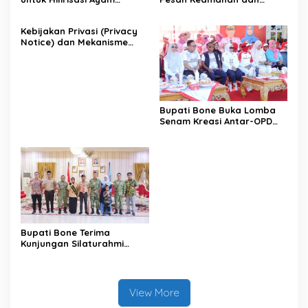
Terintegrasi
Antisipasi El Nino di Bengo
Kebijakan Privasi (Privacy
Notice) dan Mekanisme
Pemenuhan Hak Subjek
Data pada Portal Bone
Satu Data
Bupati Bone Buka Lomba
Senam Kreasi Antar-OPD
Meriahkan HUT ke-81 RI
Bupati Bone Terima
Kunjungan Silaturahmi
Dandodiklatpur Rindam
XIV/Hasanuddin
View More