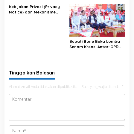
Kebijakan Privasi (Privacy
Notice) dan Mekanisme
Pemenuhan Hak Subjek
Data pada Portal Bone
Satu Data
Bupati Bone Buka Lomba
Senam Kreasi Antar-OPD
Meriahkan HUT ke-81 RI
Tinggalkan Balasan
Alamat email Anda tidak akan dipublikasikan.
Ruas yang wajib ditandai
*