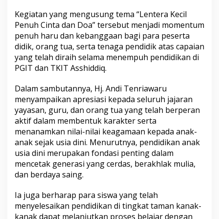
a
Kegiatan yang mengusung tema “Lentera Kecil
L
e
Penuh Cinta dan Doa” tersebut menjadi momentum
p
penuh haru dan kebanggaan bagi para peserta
a
didik, orang tua, serta tenaga pendidik atas capaian
s
yang telah diraih selama menempuh pendidikan di
S
PGIT dan TKIT Asshiddiq.
y
u
k
Dalam sambutannya, Hj. Andi Tenriawaru
u
menyampaikan apresiasi kepada seluruh jajaran
r
yayasan, guru, dan orang tua yang telah berperan
P
aktif dalam membentuk karakter serta
G
I
menanamkan nilai-nilai keagamaan kepada anak-
T
anak sejak usia dini. Menurutnya, pendidikan anak
d
usia dini merupakan fondasi penting dalam
a
mencetak generasi yang cerdas, berakhlak mulia,
n
T
dan berdaya saing.
K
I
Ia juga berharap para siswa yang telah
T
menyelesaikan pendidikan di tingkat taman kanak-
A
kanak dapat melanjutkan proses belajar dengan
s