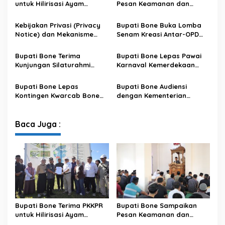
untuk Hilirisasi Ayam
Pesan Keamanan dan
Terintegrasi
Antisipasi El Nino di Bengo
Kebijakan Privasi (Privacy
Bupati Bone Buka Lomba
Notice) dan Mekanisme
Senam Kreasi Antar-OPD
Pemenuhan Hak Subjek
Meriahkan HUT ke-81 RI
Data pada Portal Bone
Bupati Bone Terima
Bupati Bone Lepas Pawai
Satu Data
Kunjungan Silaturahmi
Karnaval Kemerdekaan
Dandodiklatpur Rindam
PAUD se-Kabupaten Bone
XIV/Hasanuddin
Sambut HUT ke-81 RI
Bupati Bone Lepas
Bupati Bone Audiensi
Kontingen Kwarcab Bone
dengan Kementerian
Menuju Jambore Nasional
Kehutanan Bahas
XII Tahun 2026
Penataan Kawasan Hutan
untuk Kepastian Hak Tanah
Baca Juga :
Masyarakat
Bupati Bone Terima PKKPR
Bupati Bone Sampaikan
untuk Hilirisasi Ayam
Pesan Keamanan dan
Terintegrasi
Antisipasi El Nino di Bengo