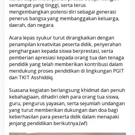
s
semangat yang tinggi, serta terus
h
mengembangkan potensi diri sebagai generasi
i
penerus bangsa yang membanggakan keluarga,
d
daerah, dan negara.
d
i
q
Acara lepas syukur turut dirangkaikan dengan
A
penampilan kreativitas peserta didik, penyerahan
n
penghargaan kepada siswa berprestasi, serta
g
pemberian apresiasi kepada orang tua dan tenaga
k
pendidik yang telah memberikan kontribusi dalam
a
t
mendukung proses pendidikan di lingkungan PGIT
a
dan TKIT Asshiddiq.
n
X
Suasana kegiatan berlangsung khidmat dan penuh
I
kebahagiaan, dihadiri oleh para orang tua siswa,
V
guru, pengurus yayasan, serta sejumlah undangan
yang turut memberikan dukungan dan doa bagi
keberhasilan para peserta didik dalam menapaki
jenjang pendidikan berikutnya.(wf)