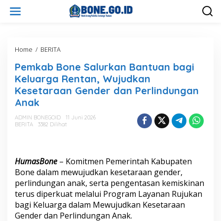
L
e
w
a
t
i
Home
/
BERITA
P
k
e
Pemkab Bone Salurkan Bantuan bagi
e
m
k
k
Keluarga Rentan, Wujudkan
o
a
Kesetaraan Gender dan Perlindungan
n
b
Anak
t
B
e
o
ADMIN BONEGOID
11 Juni 2026
n
n
BERITA
3382 Dilihat
e
S
a
l
HumasBone
– Komitmen Pemerintah Kabupaten
u
Bone dalam mewujudkan kesetaraan gender,
r
perlindungan anak, serta pengentasan kemiskinan
k
a
terus diperkuat melalui Program Layanan Rujukan
n
bagi Keluarga dalam Mewujudkan Kesetaraan
B
Gender dan Perlindungan Anak.
a