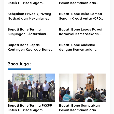
untuk Hilirisasi Ayam
Pesan Keamanan dan
Terintegrasi
Antisipasi El Nino di Bengo
Kebijakan Privasi (Privacy
Bupati Bone Buka Lomba
Notice) dan Mekanisme
Senam Kreasi Antar-OPD
Pemenuhan Hak Subjek
Meriahkan HUT ke-81 RI
Data pada Portal Bone
Bupati Bone Terima
Bupati Bone Lepas Pawai
Satu Data
Kunjungan Silaturahmi
Karnaval Kemerdekaan
Dandodiklatpur Rindam
PAUD se-Kabupaten Bone
XIV/Hasanuddin
Sambut HUT ke-81 RI
Bupati Bone Lepas
Bupati Bone Audiensi
Kontingen Kwarcab Bone
dengan Kementerian
Menuju Jambore Nasional
Kehutanan Bahas
XII Tahun 2026
Penataan Kawasan Hutan
untuk Kepastian Hak Tanah
Baca Juga :
Masyarakat
Bupati Bone Terima PKKPR
Bupati Bone Sampaikan
untuk Hilirisasi Ayam
Pesan Keamanan dan