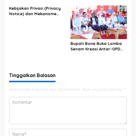
Terintegrasi
Antisipasi El Nino di Bengo
Kebijakan Privasi (Privacy
Notice) dan Mekanisme
Pemenuhan Hak Subjek
Data pada Portal Bone
Satu Data
Bupati Bone Buka Lomba
Senam Kreasi Antar-OPD
Meriahkan HUT ke-81 RI
Tinggalkan Balasan
Alamat email Anda tidak akan dipublikasikan.
Ruas yang wajib ditandai
*