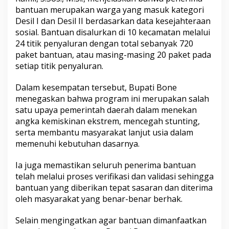
u
bantuan merupakan warga yang masuk kategori
j
Desil I dan Desil II berdasarkan data kesejahteraan
u
sosial. Bantuan disalurkan di 10 kecamatan melalui
d
24 titik penyaluran dengan total sebanyak 720
k
a
paket bantuan, atau masing-masing 20 paket pada
n
setiap titik penyaluran.
K
e
Dalam kesempatan tersebut, Bupati Bone
s
menegaskan bahwa program ini merupakan salah
e
t
satu upaya pemerintah daerah dalam menekan
a
angka kemiskinan ekstrem, mencegah stunting,
r
serta membantu masyarakat lanjut usia dalam
a
memenuhi kebutuhan dasarnya.
a
n
G
Ia juga memastikan seluruh penerima bantuan
e
telah melalui proses verifikasi dan validasi sehingga
n
bantuan yang diberikan tepat sasaran dan diterima
d
oleh masyarakat yang benar-benar berhak.
e
r
d
Selain mengingatkan agar bantuan dimanfaatkan
a