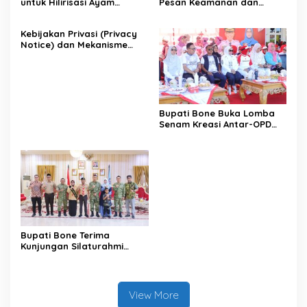
untuk Hilirisasi Ayam
Pesan Keamanan dan
Terintegrasi
Antisipasi El Nino di Bengo
Kebijakan Privasi (Privacy
Notice) dan Mekanisme
Pemenuhan Hak Subjek
Data pada Portal Bone
Satu Data
Bupati Bone Buka Lomba
Senam Kreasi Antar-OPD
Meriahkan HUT ke-81 RI
Bupati Bone Terima
Kunjungan Silaturahmi
Dandodiklatpur Rindam
XIV/Hasanuddin
View More