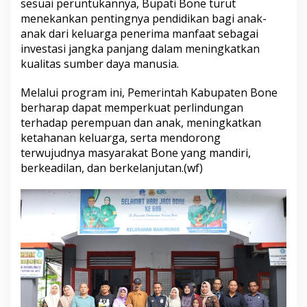
sesuai peruntukannya, Bupati Bone turut
n
menekankan pentingnya pendidikan bagi anak-
P
anak dari keluarga penerima manfaat sebagai
e
investasi jangka panjang dalam meningkatkan
r
l
kualitas sumber daya manusia.
i
n
Melalui program ini, Pemerintah Kabupaten Bone
d
berharap dapat memperkuat perlindungan
u
terhadap perempuan dan anak, meningkatkan
n
g
ketahanan keluarga, serta mendorong
a
terwujudnya masyarakat Bone yang mandiri,
n
berkeadilan, dan berkelanjutan.(wf)
A
n
a
k