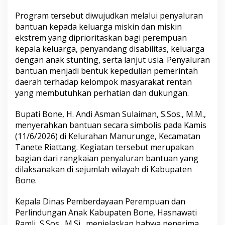
n
Program tersebut diwujudkan melalui penyaluran
t
u
bantuan kepada keluarga miskin dan miskin
a
ekstrem yang diprioritaskan bagi perempuan
n
kepala keluarga, penyandang disabilitas, keluarga
b
dengan anak stunting, serta lanjut usia. Penyaluran
a
g
bantuan menjadi bentuk kepedulian pemerintah
i
daerah terhadap kelompok masyarakat rentan
K
yang membutuhkan perhatian dan dukungan.
e
l
Bupati Bone, H. Andi Asman Sulaiman, S.Sos., M.M.,
u
a
menyerahkan bantuan secara simbolis pada Kamis
r
(11/6/2026) di Kelurahan Manurunge, Kecamatan
g
Tanete Riattang. Kegiatan tersebut merupakan
a
bagian dari rangkaian penyaluran bantuan yang
R
dilaksanakan di sejumlah wilayah di Kabupaten
e
n
Bone.
t
a
Kepala Dinas Pemberdayaan Perempuan dan
n
Perlindungan Anak Kabupaten Bone, Hasnawati
,
Ramli, S.Sos., M.Si., menjelaskan bahwa penerima
W