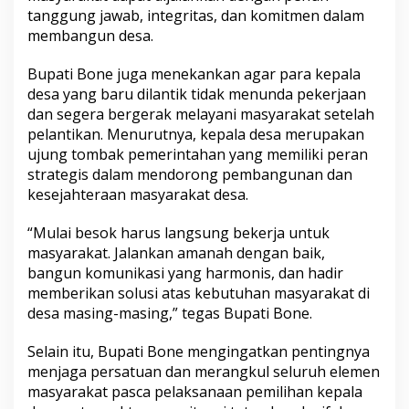
a
tanggung jawab, integritas, dan komitmen dalam
n
membangun desa.
L
a
Bupati Bone juga menekankan agar para kepala
n
desa yang baru dilantik tidak menunda pekerjaan
g
s
dan segera bergerak melayani masyarakat setelah
u
pelantikan. Menurutnya, kepala desa merupakan
n
ujung tombak pemerintahan yang memiliki peran
g
strategis dalam mendorong pembangunan dan
B
kesejahteraan masyarakat desa.
e
k
e
“Mulai besok harus langsung bekerja untuk
r
masyarakat. Jalankan amanah dengan baik,
j
bangun komunikasi yang harmonis, dan hadir
a
memberikan solusi atas kebutuhan masyarakat di
u
n
desa masing-masing,” tegas Bupati Bone.
t
u
Selain itu, Bupati Bone mengingatkan pentingnya
k
menjaga persatuan dan merangkul seluruh elemen
M
masyarakat pasca pelaksanaan pemilihan kepala
a
s