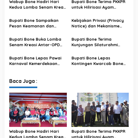
Wabup Bone Hadiri Hari
Bupati Bone Terima PKKPR
Kedua Lomba Senam Kreasi
untuk Hilirisasi Ayam
Antar OPD
Terintegrasi
Bupati Bone Sampaikan
Kebijakan Privasi (Privacy
Pesan Keamanan dan
Notice) dan Mekanisme
Antisipasi El Nino di Bengo
Pemenuhan Hak Subjek
Data pada Portal Bone
Bupati Bone Buka Lomba
Bupati Bone Terima
Satu Data
Senam Kreasi Antar-OPD
Kunjungan Silaturahmi
Meriahkan HUT ke-81 RI
Dandodiklatpur Rindam
XIV/Hasanuddin
Bupati Bone Lepas Pawai
Bupati Bone Lepas
Karnaval Kemerdekaan
Kontingen Kwarcab Bone
PAUD se-Kabupaten Bone
Menuju Jambore Nasional
Sambut HUT ke-81 RI
XII Tahun 2026
Baca Juga :
Wabup Bone Hadiri Hari
Bupati Bone Terima PKKPR
Kedua Lomba Senam Kreasi
untuk Hilirisasi Ayam