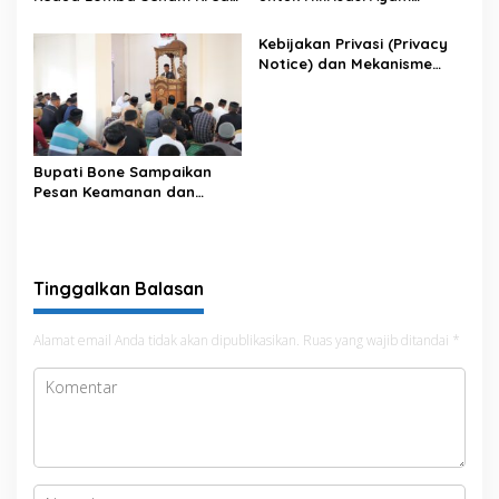
Antar OPD
Terintegrasi
Kebijakan Privasi (Privacy
Notice) dan Mekanisme
Pemenuhan Hak Subjek
Data pada Portal Bone
Satu Data
Bupati Bone Sampaikan
Pesan Keamanan dan
Antisipasi El Nino di Bengo
Tinggalkan Balasan
Alamat email Anda tidak akan dipublikasikan.
Ruas yang wajib ditandai
*