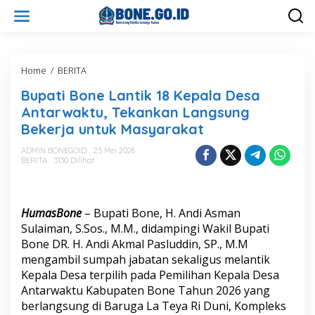
L
e
w
a
t
i
Home
/
BERITA
B
k
u
Bupati Bone Lantik 18 Kepala Desa
e
p
k
a
Antarwaktu, Tekankan Langsung
o
t
Bekerja untuk Masyarakat
n
i
t
B
ADMIN BONEGOID
25 Mei 2026
e
o
BERITA
3130 Dilihat
n
n
e
L
a
HumasBone
– Bupati Bone, H. Andi Asman
n
Sulaiman, S.Sos., M.M., didampingi Wakil Bupati
t
Bone DR. H. Andi Akmal Pasluddin, SP., M.M
i
mengambil sumpah jabatan sekaligus melantik
k
1
Kepala Desa terpilih pada Pemilihan Kepala Desa
8
Antarwaktu Kabupaten Bone Tahun 2026 yang
K
berlangsung di Baruga La Teya Ri Duni, Kompleks
e