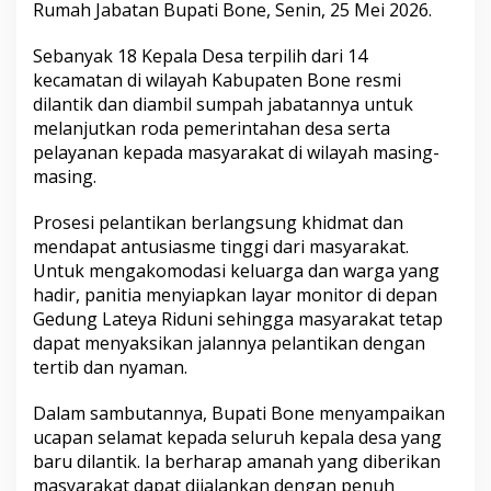
Rumah Jabatan Bupati Bone, Senin, 25 Mei 2026.
p
a
l
Sebanyak 18 Kepala Desa terpilih dari 14
a
kecamatan di wilayah Kabupaten Bone resmi
D
dilantik dan diambil sumpah jabatannya untuk
e
melanjutkan roda pemerintahan desa serta
s
pelayanan kepada masyarakat di wilayah masing-
a
A
masing.
n
t
Prosesi pelantikan berlangsung khidmat dan
a
mendapat antusiasme tinggi dari masyarakat.
r
Untuk mengakomodasi keluarga dan warga yang
w
a
hadir, panitia menyiapkan layar monitor di depan
k
Gedung Lateya Riduni sehingga masyarakat tetap
t
dapat menyaksikan jalannya pelantikan dengan
u
tertib dan nyaman.
,
T
e
Dalam sambutannya, Bupati Bone menyampaikan
k
ucapan selamat kepada seluruh kepala desa yang
a
baru dilantik. Ia berharap amanah yang diberikan
n
masyarakat dapat dijalankan dengan penuh
k