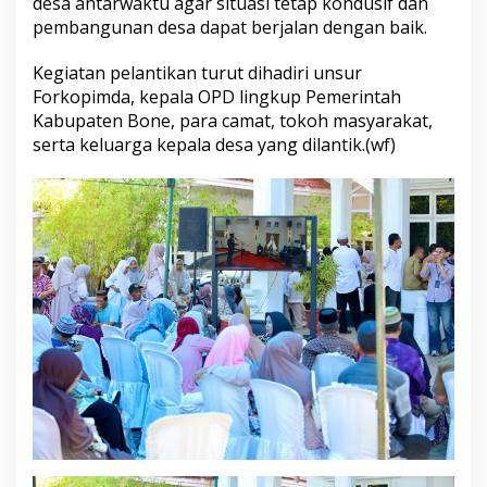
desa antarwaktu agar situasi tetap kondusif dan
y
pembangunan desa dapat berjalan dengan baik.
a
r
Kegiatan pelantikan turut dihadiri unsur
a
Forkopimda, kepala OPD lingkup Pemerintah
k
a
Kabupaten Bone, para camat, tokoh masyarakat,
t
serta keluarga kepala desa yang dilantik.(wf)