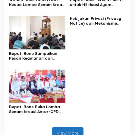
Kedua Lomba Senam Kreasi
untuk Hilirisasi Ayam
Antar OPD
Terintegrasi
Kebijakan Privasi (Privacy
Notice) dan Mekanisme
Pemenuhan Hak Subjek
Data pada Portal Bone
Satu Data
Bupati Bone Sampaikan
Pesan Keamanan dan
Antisipasi El Nino di Bengo
Bupati Bone Buka Lomba
Senam Kreasi Antar-OPD
Meriahkan HUT ke-81 RI
View More