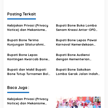
Posting Terkait
Kebijakan Privasi (Privacy
Bupati Bone Buka Lomba
Notice) dan Mekanisme
Senam Kreasi Antar-OPD
Pemenuhan Hak Subjek
Meriahkan HUT ke-81 RI
Data pada Portal Bone
Bupati Bone Terima
Bupati Bone Lepas Pawai
Satu Data
Kunjungan Silaturahmi
Karnaval Kemerdekaan
Dandodiklatpur Rindam
PAUD se-Kabupaten Bone
XIV/Hasanuddin
Sambut HUT ke-81 RI
Bupati Bone Lepas
Bupati Bone Audiensi
Kontingen Kwarcab Bone
dengan Kementerian
Menuju Jambore Nasional
Kehutanan Bahas
XII Tahun 2026
Penataan Kawasan Hutan
Bupati dan Wakil Bupati
Bupati Bone Saksikan
untuk Kepastian Hak Tanah
Bone Tutup Turnamen Bola
Lomba Gerak Jalan Indah
Masyarakat
Voli BerAmal Cup 2026,
Pelajar, Tanamkan Disiplin
Tambah Bonus Rp10 Juta
dan Bangkitkan Semangat
untuk Para Juara
Kemerdekaan
Baca Juga :
Kebijakan Privasi (Privacy
Notice) dan Mekanisme
Pemenuhan Hak Subjek