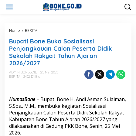
L
e
w
a
t
i
Home
/
BERITA
B
k
u
Bupati Bone Buka Sosialisasi
e
p
k
a
Penjangkauan Calon Peserta Didik
o
t
Sekolah Rakyat Tahun Ajaran
n
i
2026/2027
t
B
e
o
ADMIN BONEGOID
25 Mei 2026
n
n
BERITA
2432 Dilihat
e
B
u
k
HumasBone
– Bupati Bone H. Andi Asman Sulaiman,
a
S.Sos., M.M., membuka kegiatan Sosialisasi
S
Penjangkauan Calon Peserta Didik Sekolah Rakyat
o
s
Kabupaten Bone Tahun Ajaran 2026/2027 yang
i
dilaksanakan di Gedung PKK Bone, Senin, 25 Mei
a
2026.
l