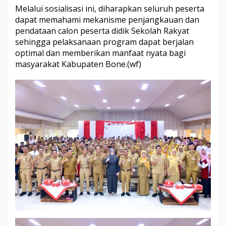
e
Melalui sosialisasi ini, diharapkan seluruh peserta
r
dapat memahami mekanisme penjangkauan dan
t
pendataan calon peserta didik Sekolah Rakyat
a
sehingga pelaksanaan program dapat berjalan
D
optimal dan memberikan manfaat nyata bagi
i
d
masyarakat Kabupaten Bone.(wf)
i
k
S
e
k
o
l
a
h
R
a
k
y
a
t
T
a
h