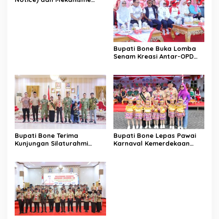
Pemenuhan Hak Subjek
Data pada Portal Bone
Satu Data
Bupati Bone Buka Lomba
Senam Kreasi Antar-OPD
Meriahkan HUT ke-81 RI
Bupati Bone Terima
Bupati Bone Lepas Pawai
Kunjungan Silaturahmi
Karnaval Kemerdekaan
Dandodiklatpur Rindam
PAUD se-Kabupaten Bone
XIV/Hasanuddin
Sambut HUT ke-81 RI