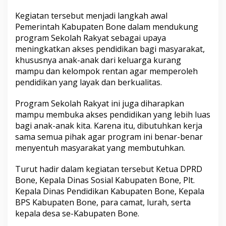
i
Kegiatan tersebut menjadi langkah awal
s
a
Pemerintah Kabupaten Bone dalam mendukung
s
program Sekolah Rakyat sebagai upaya
i
meningkatkan akses pendidikan bagi masyarakat,
P
khususnya anak-anak dari keluarga kurang
e
n
mampu dan kelompok rentan agar memperoleh
j
pendidikan yang layak dan berkualitas.
a
n
Program Sekolah Rakyat ini juga diharapkan
g
mampu membuka akses pendidikan yang lebih luas
k
a
bagi anak-anak kita. Karena itu, dibutuhkan kerja
u
sama semua pihak agar program ini benar-benar
a
menyentuh masyarakat yang membutuhkan.
n
C
Turut hadir dalam kegiatan tersebut Ketua DPRD
a
l
Bone, Kepala Dinas Sosial Kabupaten Bone, Plt.
o
Kepala Dinas Pendidikan Kabupaten Bone, Kepala
n
BPS Kabupaten Bone, para camat, lurah, serta
P
kepala desa se-Kabupaten Bone.
e
s