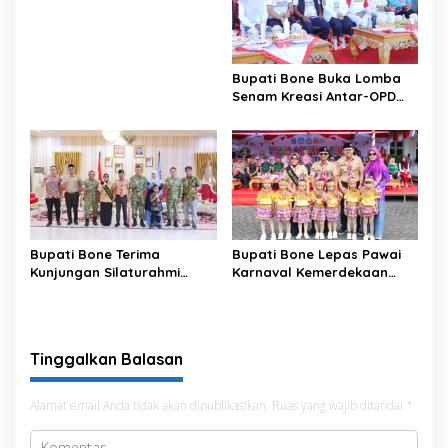
Data pada Portal Bone
Satu Data
Bupati Bone Buka Lomba
Senam Kreasi Antar-OPD
Meriahkan HUT ke-81 RI
Bupati Bone Terima
Bupati Bone Lepas Pawai
Kunjungan Silaturahmi
Karnaval Kemerdekaan
Dandodiklatpur Rindam
PAUD se-Kabupaten Bone
XIV/Hasanuddin
Sambut HUT ke-81 RI
Tinggalkan Balasan
Alamat email Anda tidak akan dipublikasikan.
Ruas yang wajib ditandai
*