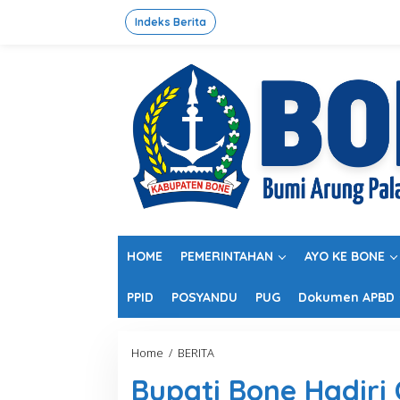
L
e
Indeks Berita
w
a
t
i
k
e
k
o
n
t
e
n
HOME
PEMERINTAHAN
AYO KE BONE
PPID
POSYANDU
PUG
Dokumen APBD
Home
/
BERITA
B
u
Bupati Bone Hadiri
p