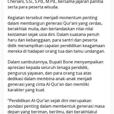
Cheriani, S.Si., S.Pd., M.Pd., bersama jajaran panitia
d
serta para peserta wisuda.
a
T
P
Kegiatan tersebut menjadi momentum penting
Q
dalam membangun generasi Qur’ani yang cerdas,
-
berakhlak mulia, dan berlandaskan nilai-nilai
R
keislaman sejak usia dini. Dalam suasana penuh
T
haru dan kebanggaan, para santri dan peserta
Q
d
didik menampilkan capaian pendidikan keagamaan
a
mereka di hadapan orang tua dan tamu undangan.
n
P
Dalam sambutannya, Bupati Bone menyampaikan
A
apresiasi kepada seluruh tenaga pendidik,
U
D
pengurus yayasan, dan para orang tua atas
Q
dedikasi dalam membina anak-anak menjadi
U
generasi yang cinta Al-Qur’an dan memiliki
U
karakter yang kuat.
m
m
u
“Pendidikan Al-Qur’an sejak dini merupakan
l
pondasi penting dalam membentuk generasi masa
Q
depan yang beriman, berilmu, dan berakhlakul
u