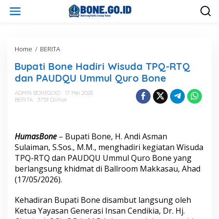
L
e
w
a
t
i
Home
/
BERITA
B
k
u
Bupati Bone Hadiri Wisuda TPQ-RTQ
e
p
k
a
dan PAUDQU Ummul Quro Bone
o
t
n
i
ADMIN BONEGOID
17 Mei 2026
t
BERITA
3759 Dilihat
B
e
o
n
n
e
HumasBone
– Bupati Bone, H. Andi Asman
H
a
Sulaiman, S.Sos., M.M., menghadiri kegiatan Wisuda
d
TPQ-RTQ dan PAUDQU Ummul Quro Bone yang
i
berlangsung khidmat di Ballroom Makkasau, Ahad
r
(17/05/2026).
i
W
i
Kehadiran Bupati Bone disambut langsung oleh
s
Ketua Yayasan Generasi Insan Cendikia, Dr. Hj.
u