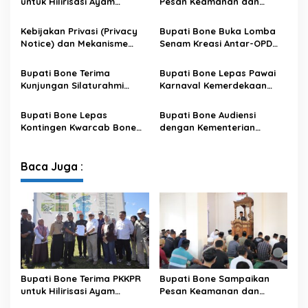
untuk Hilirisasi Ayam
Pesan Keamanan dan
Terintegrasi
Antisipasi El Nino di Bengo
Kebijakan Privasi (Privacy
Bupati Bone Buka Lomba
Notice) dan Mekanisme
Senam Kreasi Antar-OPD
Pemenuhan Hak Subjek
Meriahkan HUT ke-81 RI
Data pada Portal Bone
Bupati Bone Terima
Bupati Bone Lepas Pawai
Satu Data
Kunjungan Silaturahmi
Karnaval Kemerdekaan
Dandodiklatpur Rindam
PAUD se-Kabupaten Bone
XIV/Hasanuddin
Sambut HUT ke-81 RI
Bupati Bone Lepas
Bupati Bone Audiensi
Kontingen Kwarcab Bone
dengan Kementerian
Menuju Jambore Nasional
Kehutanan Bahas
XII Tahun 2026
Penataan Kawasan Hutan
untuk Kepastian Hak Tanah
Baca Juga :
Masyarakat
Bupati Bone Terima PKKPR
Bupati Bone Sampaikan
untuk Hilirisasi Ayam
Pesan Keamanan dan
Terintegrasi
Antisipasi El Nino di Bengo