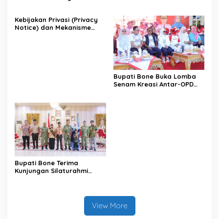
Terintegrasi
Antisipasi El Nino di Bengo
Kebijakan Privasi (Privacy
Notice) dan Mekanisme
Pemenuhan Hak Subjek
Data pada Portal Bone
Satu Data
Bupati Bone Buka Lomba
Senam Kreasi Antar-OPD
Meriahkan HUT ke-81 RI
Bupati Bone Terima
Kunjungan Silaturahmi
Dandodiklatpur Rindam
XIV/Hasanuddin
View More