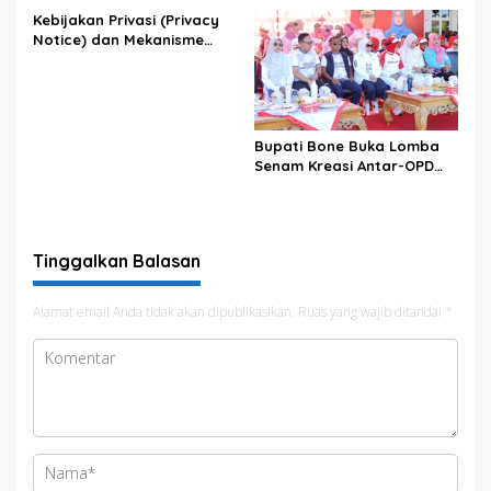
Kebijakan Privasi (Privacy
Notice) dan Mekanisme
Pemenuhan Hak Subjek
Data pada Portal Bone
Satu Data
Bupati Bone Buka Lomba
Senam Kreasi Antar-OPD
Meriahkan HUT ke-81 RI
Tinggalkan Balasan
Alamat email Anda tidak akan dipublikasikan.
Ruas yang wajib ditandai
*