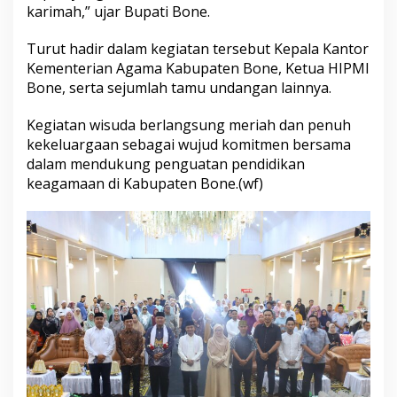
karimah,” ujar Bupati Bone.
r
o
B
Turut hadir dalam kegiatan tersebut Kepala Kantor
o
Kementerian Agama Kabupaten Bone, Ketua HIPMI
n
Bone, serta sejumlah tamu undangan lainnya.
e
Kegiatan wisuda berlangsung meriah dan penuh
kekeluargaan sebagai wujud komitmen bersama
dalam mendukung penguatan pendidikan
keagamaan di Kabupaten Bone.(wf)