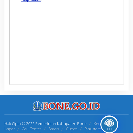
Hak Cipta © 2022 Pemerintah Kabupaten Bone
Kecamatan
Lapor
Call Center
Saran
Cuaca
Playstore