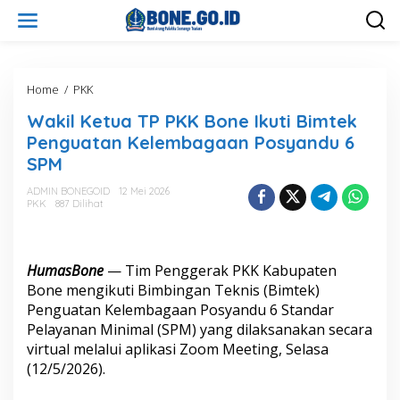
L
e
w
a
t
i
Home
/
PKK
W
k
a
Wakil Ketua TP PKK Bone Ikuti Bimtek
e
k
k
i
Penguatan Kelembagaan Posyandu 6
o
l
SPM
n
K
t
e
ADMIN BONEGOID
12 Mei 2026
e
t
PKK
887 Dilihat
n
u
a
T
P
HumasBone
— Tim Penggerak PKK Kabupaten
P
Bone mengikuti Bimbingan Teknis (Bimtek)
K
Penguatan Kelembagaan Posyandu 6 Standar
K
Pelayanan Minimal (SPM) yang dilaksanakan secara
B
o
virtual melalui aplikasi Zoom Meeting, Selasa
n
(12/5/2026).
e
I