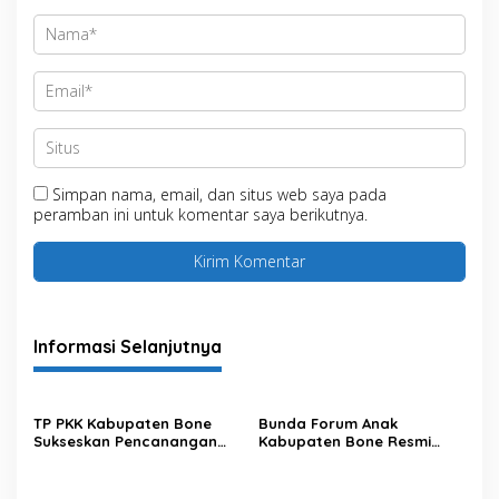
Simpan nama, email, dan situs web saya pada
peramban ini untuk komentar saya berikutnya.
Informasi Selanjutnya
TP PKK Kabupaten Bone
Bunda Forum Anak
Sukseskan Pencanangan
Kabupaten Bone Resmi
Rekor MURI Minum MMS
Buka Pemilihan Duta Anak
Serentak bagi Ibu Hamil
dan Kukuhkan Pengurus
Forum Anak Periode 2026–