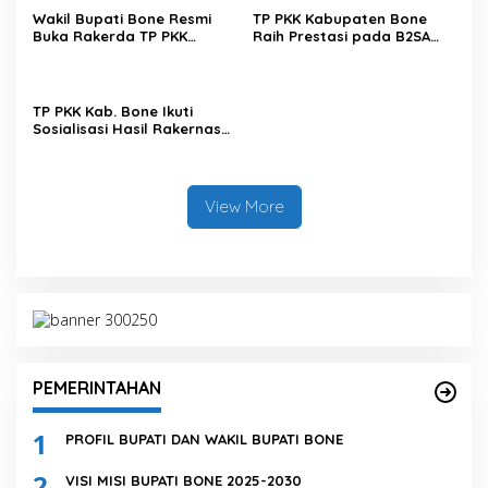
2028
Wakil Bupati Bone Resmi
TP PKK Kabupaten Bone
Buka Rakerda TP PKK
Raih Prestasi pada B2SA
Kabupaten Bone Tahun
Fest 2025 di Gedung Mulo
2025
Makassar
TP PKK Kab. Bone Ikuti
Sosialisasi Hasil Rakernas
PKK 2025 secara Virtual
View More
PEMERINTAHAN
1
PROFIL BUPATI DAN WAKIL BUPATI BONE
2
VISI MISI BUPATI BONE 2025-2030