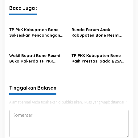
Bone
2025
Baca Juga :
TP PKK Kabupaten Bone
Bunda Forum Anak
Sukseskan Pencanangan
Kabupaten Bone Resmi
Rekor MURI Minum MMS
Buka Pemilihan Duta Anak
Serentak bagi Ibu Hamil
dan Kukuhkan Pengurus
Forum Anak Periode 2026–
Wakil Bupati Bone Resmi
TP PKK Kabupaten Bone
2028
Buka Rakerda TP PKK
Raih Prestasi pada B2SA
Kabupaten Bone Tahun
Fest 2025 di Gedung Mulo
2025
Makassar
Tinggalkan Balasan
Alamat email Anda tidak akan dipublikasikan.
Ruas yang wajib ditandai
*