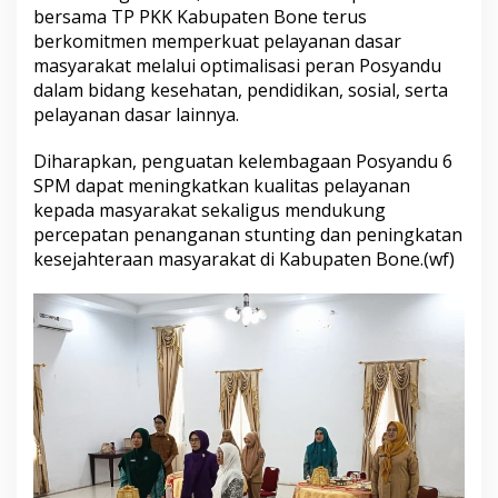
bersama TP PKK Kabupaten Bone terus
a
g
berkomitmen memperkuat pelayanan dasar
a
masyarakat melalui optimalisasi peran Posyandu
a
dalam bidang kesehatan, pendidikan, sosial, serta
n
pelayanan dasar lainnya.
P
o
s
Diharapkan, penguatan kelembagaan Posyandu 6
y
SPM dapat meningkatkan kualitas pelayanan
a
kepada masyarakat sekaligus mendukung
n
percepatan penanganan stunting dan peningkatan
d
u
kesejahteraan masyarakat di Kabupaten Bone.(wf)
6
S
P
M