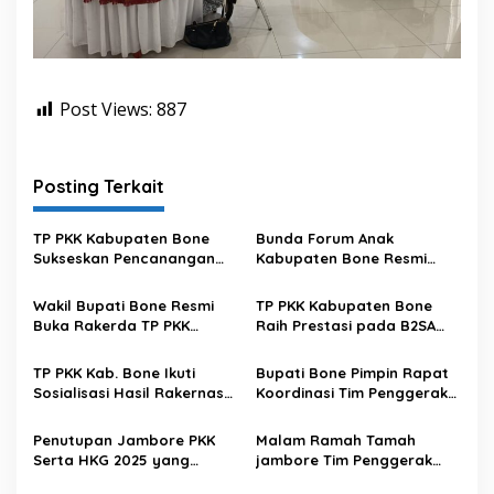
Post Views:
887
Posting Terkait
TP PKK Kabupaten Bone
Bunda Forum Anak
Sukseskan Pencanangan
Kabupaten Bone Resmi
Rekor MURI Minum MMS
Buka Pemilihan Duta Anak
Serentak bagi Ibu Hamil
dan Kukuhkan Pengurus
Wakil Bupati Bone Resmi
TP PKK Kabupaten Bone
Forum Anak Periode 2026–
Buka Rakerda TP PKK
Raih Prestasi pada B2SA
2028
Kabupaten Bone Tahun
Fest 2025 di Gedung Mulo
2025
Makassar
TP PKK Kab. Bone Ikuti
Bupati Bone Pimpin Rapat
Sosialisasi Hasil Rakernas
Koordinasi Tim Penggerak
PKK 2025 secara Virtual
PKK, Fokus pada
Pemberdayaan
Penutupan Jambore PKK
Malam Ramah Tamah
Masyarakat
Serta HKG 2025 yang
jambore Tim Penggerak
dipusatkan di Kabupaten
PKK Sulawesi Selatan Tahun