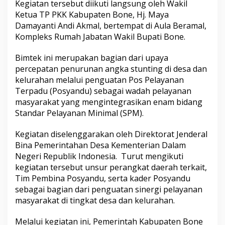
Kegiatan tersebut diikuti langsung oleh Wakil
k
Ketua TP PKK Kabupaten Bone, Hj. Maya
u
t
Damayanti Andi Akmal, bertempat di Aula Beramal,
i
Kompleks Rumah Jabatan Wakil Bupati Bone.
B
i
Bimtek ini merupakan bagian dari upaya
m
percepatan penurunan angka stunting di desa dan
t
e
kelurahan melalui penguatan Pos Pelayanan
k
Terpadu (Posyandu) sebagai wadah pelayanan
P
masyarakat yang mengintegrasikan enam bidang
e
Standar Pelayanan Minimal (SPM).
n
g
u
Kegiatan diselenggarakan oleh Direktorat Jenderal
a
Bina Pemerintahan Desa Kementerian Dalam
t
Negeri Republik Indonesia. Turut mengikuti
a
kegiatan tersebut unsur perangkat daerah terkait,
n
Tim Pembina Posyandu, serta kader Posyandu
K
e
sebagai bagian dari penguatan sinergi pelayanan
l
masyarakat di tingkat desa dan kelurahan.
e
m
Melalui kegiatan ini, Pemerintah Kabupaten Bone
b