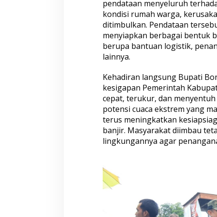
pendataan menyeluruh terhadap
n
C
kondisi rumah warga, kerusaka
e
ditimbulkan. Pendataan terseb
p
menyiapkan berbagai bentuk ba
a
berupa bantuan logistik, pen
t
d
lainnya.
a
n
Kehadiran langsung Bupati Bo
K
kesigapan Pemerintah Kabupat
e
cepat, terukur, dan menyentuh
s
e
potensi cuaca ekstrem yang ma
l
terus meningkatkan kesiapsiag
a
banjir. Masyarakat diimbau tet
m
lingkungannya agar penanganan
a
t
a
n
W
a
r
g
a