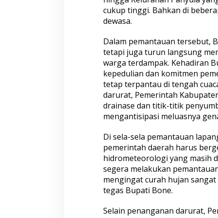
u
cukup tinggi. Bahkan di beberap
B
a
dewasa.
n
j
Dalam pemantauan tersebut, B
i
tetapi juga turun langsung 
r
warga terdampak. Kehadiran B
,
P
kepedulian dan komitmen peme
a
tetap terpantau di tengah cua
s
darurat, Pemerintah Kabupate
t
drainase dan titik-titik penyu
i
mengantisipasi meluasnya gen
k
a
n
Di sela-sela pemantauan lapan
P
pemerintah daerah harus berg
e
hidrometeorologi yang masih da
n
segera melakukan pemantauan 
a
n
mengingat curah hujan sangat t
g
tegas Bupati Bone.
a
n
Selain penanganan darurat, P
a