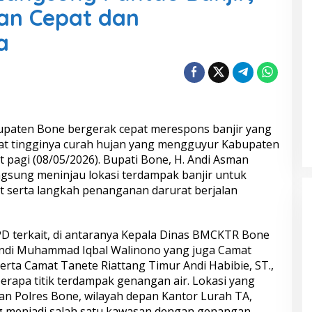
an Cepat dan
a
paten Bone bergerak cepat merespons banjir yang
ibat tingginya curah hujan yang mengguyur Kabupaten
 pagi (08/05/2026). Bupati Bone, H.
Andi Asman
gsung meninjau lokasi terdampak banjir untuk
 serta langkah penanganan darurat berjalan
D terkait, di antaranya Kepala Dinas BMCKTR Bone
n Andi Muhammad Iqbal Walinono yang juga Camat
serta Camat Tanete Riattang Timur Andi Habibie, ST.,
berapa titik terdampak genangan air. Lokasi yang
an Polres Bone, wilayah depan Kantor Lurah TA,
g menjadi salah satu kawasan dengan genangan