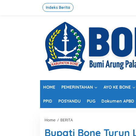
L
e
Indeks Berita
w
a
t
i
k
e
k
o
n
t
e
n
HOME
PEMERINTAHAN
AYO KE BONE
PPID
POSYANDU
PUG
Dokumen APBD
Home
/
BERITA
B
u
Bupati Bone Turun 
p