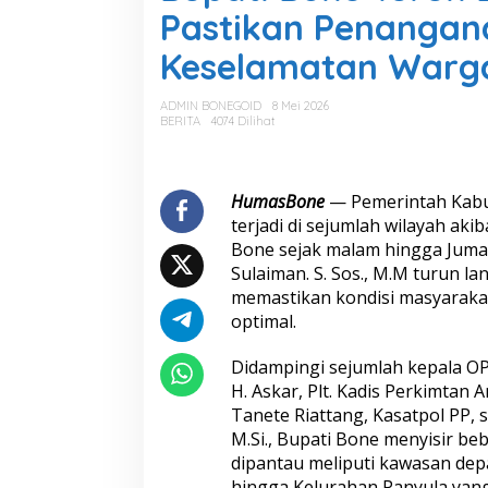
a
Pastikan Penangan
t
i
Keselamatan Warg
B
o
n
ADMIN BONEGOID
8 Mei 2026
e
BERITA
4074 Dilihat
T
u
r
u
HumasBone
— Pemerintah Kabu
n
terjadi di sejumlah wilayah ak
L
Bone sejak malam hingga Jumat
a
Sulaiman. S. Sos., M.M
turun lan
n
memastikan kondisi masyarakat
g
s
optimal.
u
n
Didampingi sejumlah kepala OP
g
H. Askar, Plt. Kadis Perkimta
P
Tanete Riattang, Kasatpol PP, 
a
n
M.Si., Bupati Bone menyisir be
t
dipantau meliputi kawasan dep
a
hingga Kelurahan Panyula yan