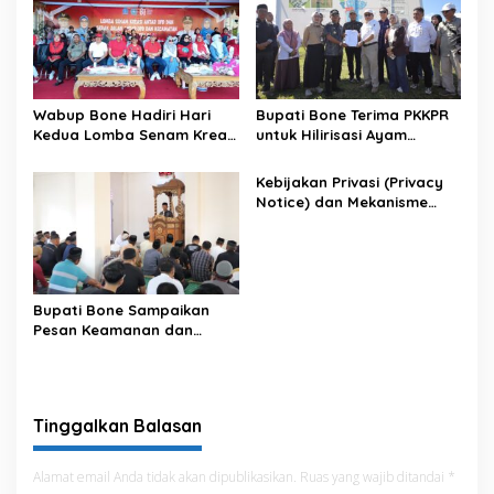
Wabup Bone Hadiri Hari
Bupati Bone Terima PKKPR
Kedua Lomba Senam Kreasi
untuk Hilirisasi Ayam
Antar OPD
Terintegrasi
Kebijakan Privasi (Privacy
Notice) dan Mekanisme
Pemenuhan Hak Subjek
Data pada Portal Bone
Satu Data
Bupati Bone Sampaikan
Pesan Keamanan dan
Antisipasi El Nino di Bengo
Tinggalkan Balasan
Alamat email Anda tidak akan dipublikasikan.
Ruas yang wajib ditandai
*