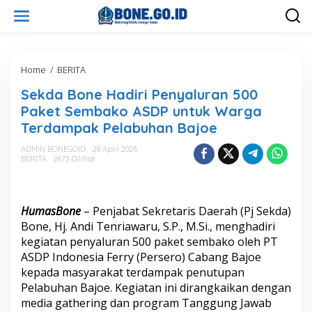
L
e
w
a
t
i
Home
/
BERITA
S
k
e
Sekda Bone Hadiri Penyaluran 500
e
k
k
d
Paket Sembako ASDP untuk Warga
o
a
Terdampak Pelabuhan Bajoe
n
B
t
o
ADMIN BONEGOID
28 April 2026
e
n
BERITA
2673 Dilihat
n
e
H
a
d
HumasBone
– Penjabat Sekretaris Daerah (Pj Sekda)
i
Bone, Hj. Andi Tenriawaru, S.P., M.Si., menghadiri
r
kegiatan penyaluran 500 paket sembako oleh PT
i
ASDP Indonesia Ferry (Persero) Cabang Bajoe
P
e
kepada masyarakat terdampak penutupan
n
Pelabuhan Bajoe. Kegiatan ini dirangkaikan dengan
y
media gathering dan program Tanggung Jawab
a