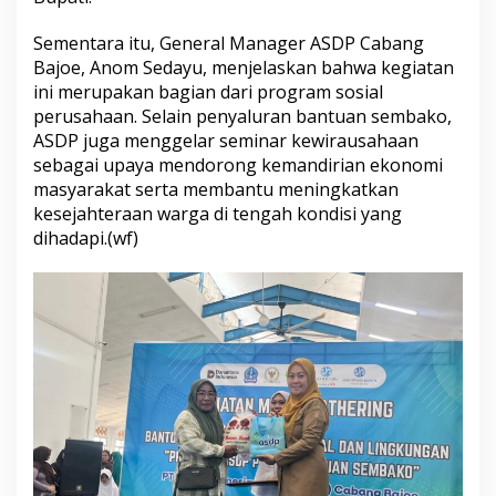
n
t
Sementara itu, General Manager ASDP Cabang
u
Bajoe, Anom Sedayu, menjelaskan bahwa kegiatan
k
ini merupakan bagian dari program sosial
W
perusahaan. Selain penyaluran bantuan sembako,
a
r
ASDP juga menggelar seminar kewirausahaan
g
sebagai upaya mendorong kemandirian ekonomi
a
masyarakat serta membantu meningkatkan
T
kesejahteraan warga di tengah kondisi yang
e
r
dihadapi.(wf)
d
a
m
p
a
k
P
e
l
a
b
u
h