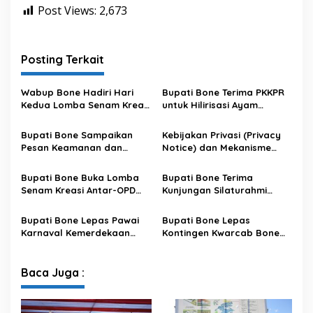
Post Views:
2,673
Posting Terkait
Wabup Bone Hadiri Hari
Bupati Bone Terima PKKPR
Kedua Lomba Senam Kreasi
untuk Hilirisasi Ayam
Antar OPD
Terintegrasi
Bupati Bone Sampaikan
Kebijakan Privasi (Privacy
Pesan Keamanan dan
Notice) dan Mekanisme
Antisipasi El Nino di Bengo
Pemenuhan Hak Subjek
Data pada Portal Bone
Bupati Bone Buka Lomba
Bupati Bone Terima
Satu Data
Senam Kreasi Antar-OPD
Kunjungan Silaturahmi
Meriahkan HUT ke-81 RI
Dandodiklatpur Rindam
XIV/Hasanuddin
Bupati Bone Lepas Pawai
Bupati Bone Lepas
Karnaval Kemerdekaan
Kontingen Kwarcab Bone
PAUD se-Kabupaten Bone
Menuju Jambore Nasional
Sambut HUT ke-81 RI
XII Tahun 2026
Baca Juga :