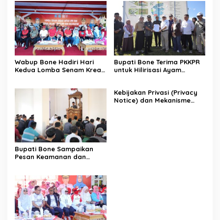
Wabup Bone Hadiri Hari
Bupati Bone Terima PKKPR
Kedua Lomba Senam Kreasi
untuk Hilirisasi Ayam
Antar OPD
Terintegrasi
Kebijakan Privasi (Privacy
Notice) dan Mekanisme
Pemenuhan Hak Subjek
Data pada Portal Bone
Satu Data
Bupati Bone Sampaikan
Pesan Keamanan dan
Antisipasi El Nino di Bengo