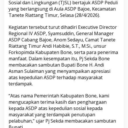
Sosial dan Lingkungan (TJSL) bertajuk ASDP Peduli
l
yang berlangsung di Aula ASDP Bajoe, Kecamatan
u
r
Tanete Riattang Timur, Selasa (28/4/2026).
a
n
Kegiatan tersebut turut dihadiri Executive Director
5
Regional IV ASDP, Syamsuddin, General Manager
0
ASDP Cabang Bajoe, Anom Sedayu, Camat Tanete
0
P
Riattang Timur Andi Habibie, S.T., M.Si., unsur
a
Forkopimda Kabupaten Bone, serta para penerima
k
manfaat. Dalam kesempatan itu, Pj Sekda Bone
e
membacakan sambutan Bupati Bone H. Andi
t
S
Asman Sulaiman yang menyampaikan apresiasi
e
atas kepedulian ASDP terhadap masyarakat
m
terdampak.
b
a
“Atas nama Pemerintah Kabupaten Bone, kami
k
o
mengucapkan terima kasih dan penghargaan
A
kepada ASDP atas kepedulian sosial kepada
S
masyarakat yang terdampak penutupan
D
pelabuhan,” ujar Pj Sekda membacakan sambutan
P
Bupati.
u