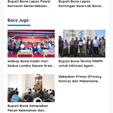
Bupati Bone Lepas Pawai
Bupati Bone Lepas
Karnaval Kemerdekaan
Kontingen Kwarcab Bone
PAUD se-Kabupaten Bone
Menuju Jambore Nasional
Sambut HUT ke-81 RI
XII Tahun 2026
Baca Juga :
Wabup Bone Hadiri Hari
Bupati Bone Terima PKKPR
Kedua Lomba Senam Kreasi
untuk Hilirisasi Ayam
Antar OPD
Terintegrasi
Kebijakan Privasi (Privacy
Notice) dan Mekanisme
Pemenuhan Hak Subjek
Data pada Portal Bone
Satu Data
Bupati Bone Sampaikan
Pesan Keamanan dan