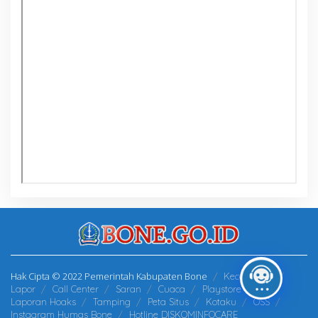
Hak Cipta © 2022 Pemerintah Kabupaten Bone
Kecamatan
Lapor
Call Center
Saran
Cuaca
Playstore
Laporan Hoaks
Tamping
Peta Situs
Kotaku
OSS
Instagram Humas Bone
Hotline DISKOMINFOCARE