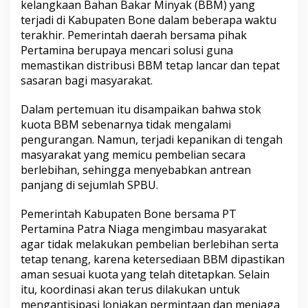
kelangkaan Bahan Bakar Minyak (BBM) yang
u
terjadi di Kabupaten Bone dalam beberapa waktu
n
g
terakhir. Pemerintah daerah bersama pihak
a
Pertamina berupaya mencari solusi guna
n
memastikan distribusi BBM tetap lancar dan tepat
P
sasaran bagi masyarakat.
T
P
e
Dalam pertemuan itu disampaikan bahwa stok
r
kuota BBM sebenarnya tidak mengalami
t
pengurangan. Namun, terjadi kepanikan di tengah
a
masyarakat yang memicu pembelian secara
m
berlebihan, sehingga menyebabkan antrean
i
n
panjang di sejumlah SPBU.
a
P
Pemerintah Kabupaten Bone bersama PT
a
Pertamina Patra Niaga mengimbau masyarakat
t
agar tidak melakukan pembelian berlebihan serta
r
a
tetap tenang, karena ketersediaan BBM dipastikan
N
aman sesuai kuota yang telah ditetapkan. Selain
i
itu, koordinasi akan terus dilakukan untuk
a
mengantisipasi lonjakan permintaan dan menjaga
g