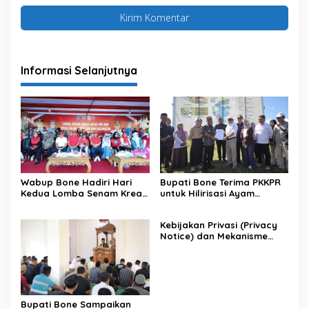
Informasi Selanjutnya
Wabup Bone Hadiri Hari
Bupati Bone Terima PKKPR
Kedua Lomba Senam Kreasi
untuk Hilirisasi Ayam
Antar OPD
Terintegrasi
Kebijakan Privasi (Privacy
Notice) dan Mekanisme
Pemenuhan Hak Subjek
Data pada Portal Bone
Satu Data
Bupati Bone Sampaikan