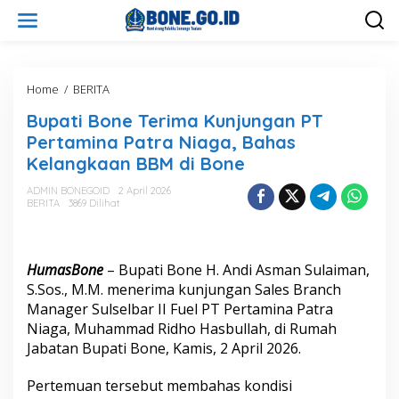
L
e
w
a
t
i
Home
/
BERITA
B
k
u
Bupati Bone Terima Kunjungan PT
e
p
k
a
Pertamina Patra Niaga, Bahas
o
t
Kelangkaan BBM di Bone
n
i
t
B
ADMIN BONEGOID
2 April 2026
e
o
BERITA
3869 Dilihat
n
n
e
T
e
HumasBone
– Bupati Bone H. Andi Asman Sulaiman,
r
S.Sos., M.M. menerima kunjungan Sales Branch
i
Manager Sulselbar II Fuel PT Pertamina Patra
m
Niaga, Muhammad Ridho Hasbullah, di Rumah
a
K
Jabatan Bupati Bone, Kamis, 2 April 2026.
u
n
Pertemuan tersebut membahas kondisi
j