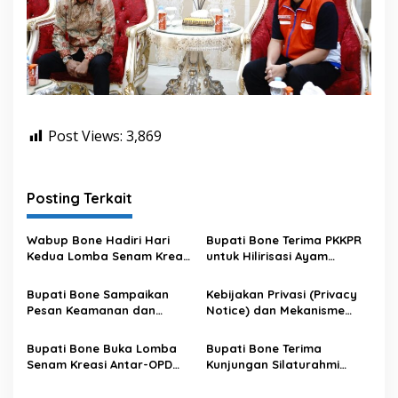
Post Views:
3,869
Posting Terkait
Wabup Bone Hadiri Hari
Bupati Bone Terima PKKPR
Kedua Lomba Senam Kreasi
untuk Hilirisasi Ayam
Antar OPD
Terintegrasi
Bupati Bone Sampaikan
Kebijakan Privasi (Privacy
Pesan Keamanan dan
Notice) dan Mekanisme
Antisipasi El Nino di Bengo
Pemenuhan Hak Subjek
Data pada Portal Bone
Bupati Bone Buka Lomba
Bupati Bone Terima
Satu Data
Senam Kreasi Antar-OPD
Kunjungan Silaturahmi
Meriahkan HUT ke-81 RI
Dandodiklatpur Rindam
XIV/Hasanuddin