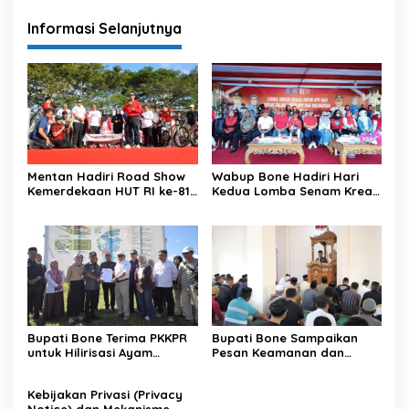
Informasi Selanjutnya
Mentan Hadiri Road Show
Wabup Bone Hadiri Hari
Kemerdekaan HUT RI ke-81
Kedua Lomba Senam Kreasi
di Kecamatan Ponre
Antar OPD
Kabupaten Bone, Dihadiri
Puluhan Ribu Masyarakat
Bupati Bone Terima PKKPR
Bupati Bone Sampaikan
untuk Hilirisasi Ayam
Pesan Keamanan dan
Terintegrasi
Antisipasi El Nino di Bengo
Kebijakan Privasi (Privacy