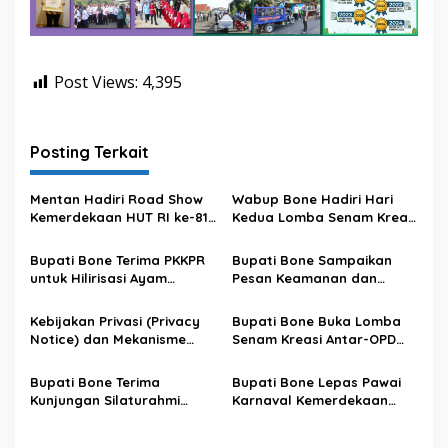
a
h
(
R
Post Views:
4,395
L
P
P
D
Posting Terkait
)
K
a
Mentan Hadiri Road Show
Wabup Bone Hadiri Hari
b
Kemerdekaan HUT RI ke-81
Kedua Lomba Senam Kreasi
u
di Kecamatan Ponre
Antar OPD
p
Kabupaten Bone, Dihadiri
Bupati Bone Terima PKKPR
Bupati Bone Sampaikan
a
Puluhan Ribu Masyarakat
untuk Hilirisasi Ayam
Pesan Keamanan dan
t
Terintegrasi
Antisipasi El Nino di Bengo
e
n
Kebijakan Privasi (Privacy
Bupati Bone Buka Lomba
B
Notice) dan Mekanisme
Senam Kreasi Antar-OPD
o
Pemenuhan Hak Subjek
Meriahkan HUT ke-81 RI
n
Data pada Portal Bone
Bupati Bone Terima
Bupati Bone Lepas Pawai
e
Satu Data
Kunjungan Silaturahmi
Karnaval Kemerdekaan
t
Dandodiklatpur Rindam
PAUD se-Kabupaten Bone
a
XIV/Hasanuddin
Sambut HUT ke-81 RI
h