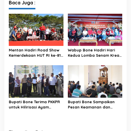
Baca Juga :
u
n
2
0
2
5
Mentan Hadiri Road Show
Wabup Bone Hadiri Hari
Kemerdekaan HUT RI ke-81
Kedua Lomba Senam Kreasi
di Kecamatan Ponre
Antar OPD
Kabupaten Bone, Dihadiri
Puluhan Ribu Masyarakat
Bupati Bone Terima PKKPR
Bupati Bone Sampaikan
untuk Hilirisasi Ayam
Pesan Keamanan dan
Terintegrasi
Antisipasi El Nino di Bengo