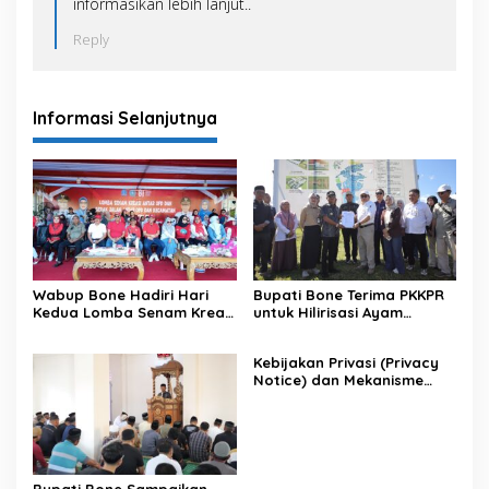
informasikan lebih lanjut..
Reply
Informasi Selanjutnya
Wabup Bone Hadiri Hari
Bupati Bone Terima PKKPR
Kedua Lomba Senam Kreasi
untuk Hilirisasi Ayam
Antar OPD
Terintegrasi
Kebijakan Privasi (Privacy
Notice) dan Mekanisme
Pemenuhan Hak Subjek
Data pada Portal Bone
Satu Data
Bupati Bone Sampaikan