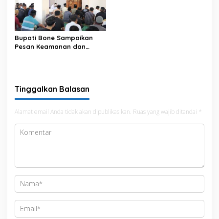
Data pada Portal Bone
Satu Data
Bupati Bone Sampaikan
Pesan Keamanan dan
Antisipasi El Nino di Bengo
Tinggalkan Balasan
Alamat email Anda tidak akan dipublikasikan.
Ruas yang wajib ditandai
*