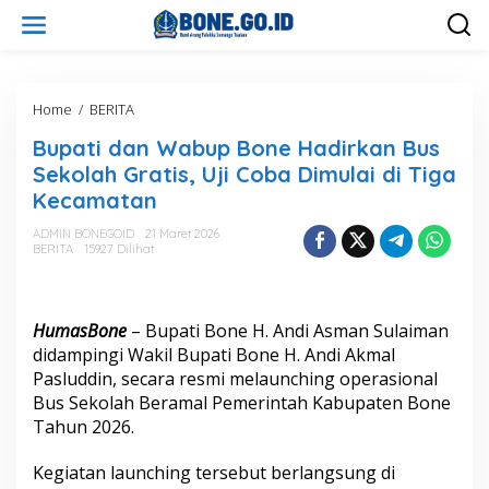
L
e
w
a
t
i
Home
/
BERITA
B
k
u
Bupati dan Wabup Bone Hadirkan Bus
e
p
k
a
Sekolah Gratis, Uji Coba Dimulai di Tiga
o
t
Kecamatan
n
i
t
d
ADMIN BONEGOID
21 Maret 2026
e
a
BERITA
15927 Dilihat
n
n
W
a
b
HumasBone
– Bupati Bone H.
Andi Asman Sulaiman
u
didampingi Wakil Bupati Bone H.
Andi Akmal
p
Pasluddin
, secara resmi melaunching operasional
B
Bus Sekolah Beramal Pemerintah Kabupaten Bone
o
n
Tahun 2026.
e
H
Kegiatan launching tersebut berlangsung di
a