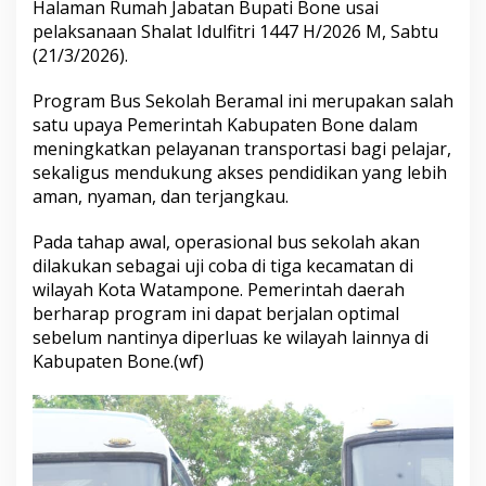
Halaman Rumah Jabatan Bupati Bone usai
d
pelaksanaan Shalat Idulfitri 1447 H/2026 M, Sabtu
i
r
(21/3/2026).
k
a
Program Bus Sekolah Beramal ini merupakan salah
n
satu upaya Pemerintah Kabupaten Bone dalam
B
meningkatkan pelayanan transportasi bagi pelajar,
u
s
sekaligus mendukung akses pendidikan yang lebih
S
aman, nyaman, dan terjangkau.
e
k
Pada tahap awal, operasional bus sekolah akan
o
dilakukan sebagai uji coba di tiga kecamatan di
l
a
wilayah Kota Watampone. Pemerintah daerah
h
berharap program ini dapat berjalan optimal
G
sebelum nantinya diperluas ke wilayah lainnya di
r
Kabupaten Bone.(wf)
a
t
i
s
,
U
j