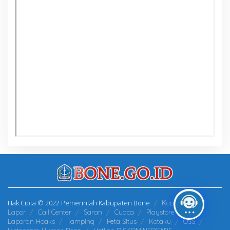
Hak Cipta © 2022 Pemerintah Kabupaten Bone
Kecamatan
Lapor
Call Center
Saran
Cuaca
Playstore
Laporan Hoaks
Tamping
Peta Situs
Kotaku
OSS