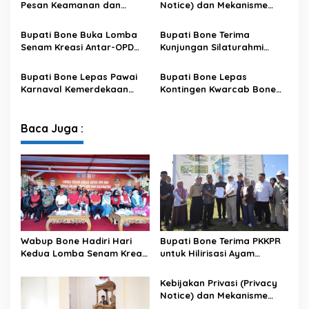
Pesan Keamanan dan
Notice) dan Mekanisme
Antisipasi El Nino di Bengo
Pemenuhan Hak Subjek
Data pada Portal Bone
Bupati Bone Buka Lomba
Bupati Bone Terima
Satu Data
Senam Kreasi Antar-OPD
Kunjungan Silaturahmi
Meriahkan HUT ke-81 RI
Dandodiklatpur Rindam
XIV/Hasanuddin
Bupati Bone Lepas Pawai
Bupati Bone Lepas
Karnaval Kemerdekaan
Kontingen Kwarcab Bone
PAUD se-Kabupaten Bone
Menuju Jambore Nasional
Sambut HUT ke-81 RI
XII Tahun 2026
Baca Juga :
Wabup Bone Hadiri Hari
Bupati Bone Terima PKKPR
Kedua Lomba Senam Kreasi
untuk Hilirisasi Ayam
Antar OPD
Terintegrasi
Kebijakan Privasi (Privacy
Notice) dan Mekanisme
Pemenuhan Hak Subjek