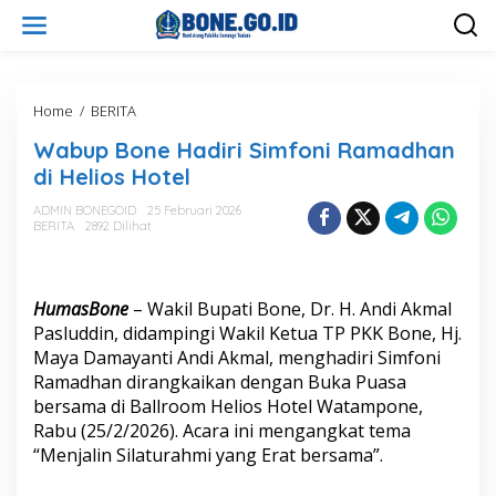
L
e
w
a
t
i
Home
/
BERITA
W
k
a
Wabup Bone Hadiri Simfoni Ramadhan
e
b
k
u
di Helios Hotel
o
p
n
B
ADMIN BONEGOID
25 Februari 2026
t
BERITA
2892 Dilihat
o
e
n
n
e
H
HumasBone
– Wakil Bupati Bone, Dr. H. Andi Akmal
a
d
Pasluddin, didampingi Wakil Ketua TP PKK Bone, Hj.
i
Maya Damayanti Andi Akmal, menghadiri Simfoni
r
Ramadhan dirangkaikan dengan Buka Puasa
i
bersama di Ballroom Helios Hotel Watampone,
S
Rabu (25/2/2026). Acara ini mengangkat tema
i
m
“Menjalin Silaturahmi yang Erat bersama”.
f
o