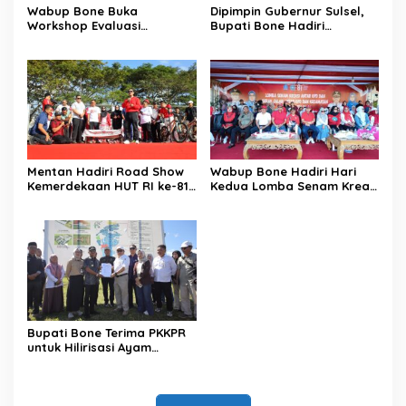
Wabup Bone Buka
Dipimpin Gubernur Sulsel,
Workshop Evaluasi
Bupati Bone Hadiri
Pengelolaan Keuangan dan
Upacara Hari Pramuka di
Pembangunan Desa
Ponre
Mentan Hadiri Road Show
Wabup Bone Hadiri Hari
Kemerdekaan HUT RI ke-81
Kedua Lomba Senam Kreasi
di Kecamatan Ponre
Antar OPD
Kabupaten Bone, Dihadiri
Puluhan Ribu Masyarakat
Bupati Bone Terima PKKPR
untuk Hilirisasi Ayam
Terintegrasi