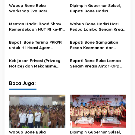
Wabup Bone Buka
Dipimpin Gubernur Sulsel,
Workshop Evaluasi
Bupati Bone Hadiri
Pengelolaan Keuangan dan
Upacara Hari Pramuka di
Pembangunan Desa
Ponre
Mentan Hadiri Road Show
Wabup Bone Hadiri Hari
Kemerdekaan HUT RI ke-81
Kedua Lomba Senam Kreasi
di Kecamatan Ponre
Antar OPD
Kabupaten Bone, Dihadiri
Bupati Bone Terima PKKPR
Bupati Bone Sampaikan
Puluhan Ribu Masyarakat
untuk Hilirisasi Ayam
Pesan Keamanan dan
Terintegrasi
Antisipasi El Nino di Bengo
Kebijakan Privasi (Privacy
Bupati Bone Buka Lomba
Notice) dan Mekanisme
Senam Kreasi Antar-OPD
Pemenuhan Hak Subjek
Meriahkan HUT ke-81 RI
Data pada Portal Bone
Satu Data
Baca Juga :
Wabup Bone Buka
Dipimpin Gubernur Sulsel,