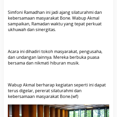
n
i
Simfoni Ramadhan ini jadi ajang silaturahmi dan
R
a
kebersamaan masyarakat Bone. Wabup Akmal
m
sampaikan, Ramadan waktu yang tepat perkuat
a
ukhuwah dan sinergitas.
d
h
a
n
d
Acara ini dihadiri tokoh masyarakat, pengusaha,
i
dan undangan lainnya. Mereka berbuka puasa
H
bersama dan nikmati hiburan musik.
e
l
i
o
s
Wabup Akmal berharap kegiatan seperti ini dapat
H
terus digelar, pererat silaturahmi dan
o
kebersamaan masyarakat Bone.(wf)
t
e
l