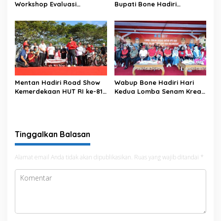
Workshop Evaluasi
Bupati Bone Hadiri
Pengelolaan Keuangan dan
Upacara Hari Pramuka di
Pembangunan Desa
Ponre
Mentan Hadiri Road Show
Wabup Bone Hadiri Hari
Kemerdekaan HUT RI ke-81
Kedua Lomba Senam Kreasi
di Kecamatan Ponre
Antar OPD
Kabupaten Bone, Dihadiri
Puluhan Ribu Masyarakat
Tinggalkan Balasan
Alamat email Anda tidak akan dipublikasikan.
Ruas yang wajib ditandai
*