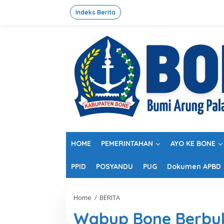
L
e
Indeks Berita
w
a
t
i
k
e
k
o
n
t
e
n
HOME
PEMERINTAHAN
AYO KE BONE
PPID
POSYANDU
PUG
Dokumen APBD
Home
/
BERITA
W
a
Wabup Bone Berbuka
b