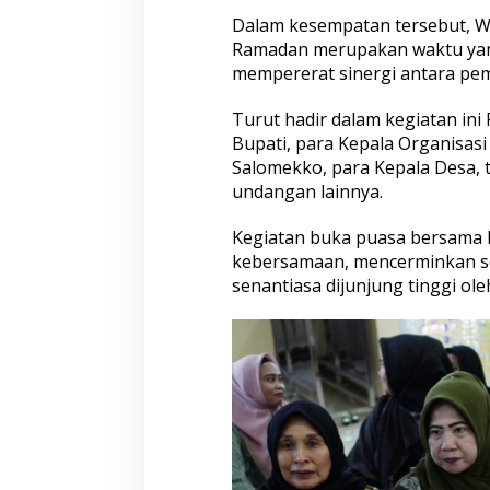
d
Dalam kesempatan tersebut, W
A
l
Ramadan merupakan waktu yan
-
mempererat sinergi antara pe
Q
i
Turut hadir dalam kegiatan ini
s
Bupati, para Kepala Organisas
t
h
Salomekko, para Kepala Desa, 
i
undangan lainnya.
T
e
Kegiatan buka puasa bersama
b
kebersamaan, mencerminkan sem
b
a
senantiasa dijunjung tinggi ol
,
K
e
c
a
m
a
t
a
n