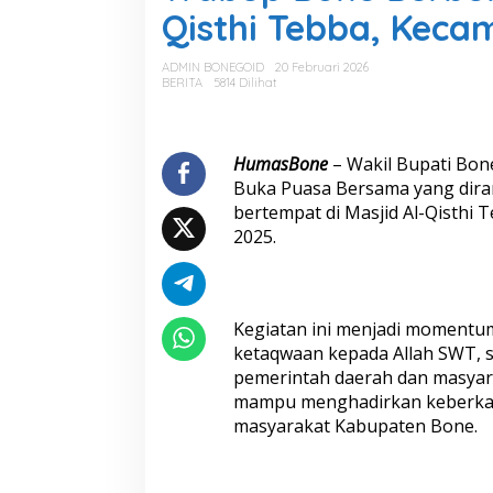
u
Qisthi Tebba, Kec
p
B
o
ADMIN BONEGOID
20 Februari 2026
n
BERITA
5814 Dilihat
e
B
e
r
HumasBone
– Wakil Bupati Bon
b
Buka Puasa Bersama yang dira
u
bertempat di Masjid Al-Qisthi 
k
2025.
a
P
u
a
s
Kegiatan ini menjadi momentu
a
ketaqwaan kepada Allah SWT, s
d
pemerintah daerah dan masyara
i
M
mampu menghadirkan keberkah
a
masyarakat Kabupaten Bone.
s
j
i