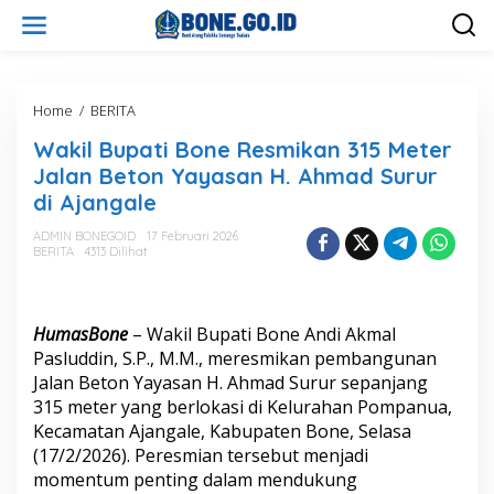
L
e
w
a
t
i
Home
/
BERITA
W
k
a
Wakil Bupati Bone Resmikan 315 Meter
e
k
k
i
Jalan Beton Yayasan H. Ahmad Surur
o
l
di Ajangale
n
B
t
u
ADMIN BONEGOID
17 Februari 2026
e
p
BERITA
4313 Dilihat
n
a
t
i
B
HumasBone
– Wakil Bupati Bone
Andi Akmal
o
Pasluddin
, S.P., M.M., meresmikan pembangunan
n
Jalan Beton Yayasan H. Ahmad Surur sepanjang
e
315 meter yang berlokasi di Kelurahan Pompanua,
R
e
Kecamatan Ajangale, Kabupaten Bone, Selasa
s
(17/2/2026). Peresmian tersebut menjadi
m
momentum penting dalam mendukung
i