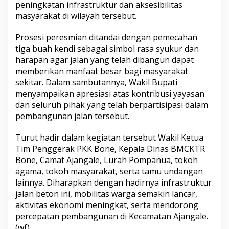
peningkatan infrastruktur dan aksesibilitas
k
masyarakat di wilayah tersebut.
a
n
3
Prosesi peresmian ditandai dengan pemecahan
1
tiga buah kendi sebagai simbol rasa syukur dan
5
harapan agar jalan yang telah dibangun dapat
M
memberikan manfaat besar bagi masyarakat
e
t
sekitar. Dalam sambutannya, Wakil Bupati
e
menyampaikan apresiasi atas kontribusi yayasan
r
dan seluruh pihak yang telah berpartisipasi dalam
J
pembangunan jalan tersebut.
a
l
a
Turut hadir dalam kegiatan tersebut Wakil Ketua
n
Tim Penggerak PKK Bone, Kepala Dinas BMCKTR
B
Bone, Camat Ajangale, Lurah Pompanua, tokoh
e
agama, tokoh masyarakat, serta tamu undangan
t
o
lainnya. Diharapkan dengan hadirnya infrastruktur
n
jalan beton ini, mobilitas warga semakin lancar,
Y
aktivitas ekonomi meningkat, serta mendorong
a
percepatan pembangunan di Kecamatan Ajangale.
y
(wf)
a