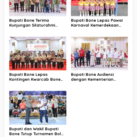
Bupati Bone Terima
Bupati Bone Lepas Pawai
Kunjungan Silaturahmi
Karnaval Kemerdekaan
Dandodiklatpur Rindam
PAUD se-Kabupaten Bone
XIV/Hasanuddin
Sambut HUT ke-81 RI
Bupati Bone Lepas
Bupati Bone Audiensi
Kontingen Kwarcab Bone
dengan Kementerian
Menuju Jambore Nasional
Kehutanan Bahas
XII Tahun 2026
Penataan Kawasan Hutan
untuk Kepastian Hak Tanah
Masyarakat
Bupati dan Wakil Bupati
Bone Tutup Turnamen Bola