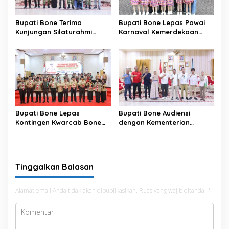
Bupati Bone Terima
Bupati Bone Lepas Pawai
Kunjungan Silaturahmi
Karnaval Kemerdekaan
Dandodiklatpur Rindam
PAUD se-Kabupaten Bone
XIV/Hasanuddin
Sambut HUT ke-81 RI
Bupati Bone Lepas
Bupati Bone Audiensi
Kontingen Kwarcab Bone
dengan Kementerian
Menuju Jambore Nasional
Kehutanan Bahas
XII Tahun 2026
Penataan Kawasan Hutan
untuk Kepastian Hak Tanah
Masyarakat
Tinggalkan Balasan
Alamat email Anda tidak akan dipublikasikan.
Ruas yang wajib ditandai
*