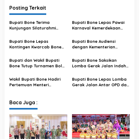
Posting Terkait
Bupati Bone Terima
Bupati Bone Lepas Pawai
Kunjungan Silaturahmi
Karnaval Kemerdekaan
Dandodiklatpur Rindam
PAUD se-Kabupaten Bone
XIV/Hasanuddin
Sambut HUT ke-81 RI
Bupati Bone Lepas
Bupati Bone Audiensi
Kontingen Kwarcab Bone
dengan Kementerian
Menuju Jambore Nasional
Kehutanan Bahas
XII Tahun 2026
Penataan Kawasan Hutan
Bupati dan Wakil Bupati
Bupati Bone Saksikan
untuk Kepastian Hak Tanah
Bone Tutup Turnamen Bola
Lomba Gerak Jalan Indah
Masyarakat
Voli BerAmal Cup 2026,
Pelajar, Tanamkan Disiplin
Tambah Bonus Rp10 Juta
dan Bangkitkan Semangat
Wakil Bupati Bone Hadiri
Bupati Bone Lepas Lomba
untuk Para Juara
Kemerdekaan
Pertemuan Menteri
Gerak Jalan Antar OPD dan
Lingkungan Hidup Bahas
Kecamatan, Perkuat
Pengelolaan Sampah
Semangat Kolaborasi
Modern di Sulawesi Selatan
Sambut HUT ke-81 RI
Baca Juga :