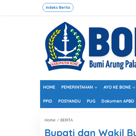
L
e
Indeks Berita
w
a
t
i
k
e
k
o
n
t
e
n
HOME
PEMERINTAHAN
AYO KE BONE
PPID
POSYANDU
PUG
Dokumen APBD
Home
/
BERITA
B
u
Bupati dan Wakil B
p