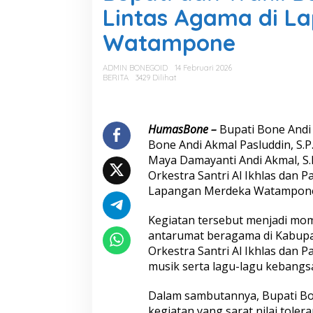
a
Lintas Agama di L
t
i
Watampone
d
a
n
ADMIN BONEGOID
14 Februari 2026
W
BERITA
3429 Dilihat
a
k
i
l
HumasBone –
Bupati Bone
Andi
B
Bone
Andi Akmal Pasluddin
, S.
u
Maya Damayanti Andi Akmal, S.
p
Orkestra Santri Al Ikhlas dan 
a
Lapangan Merdeka Watampon
t
i
B
Kegiatan tersebut menjadi m
o
antarumat beragama di Kabupa
n
Orkestra Santri Al Ikhlas dan
e
musik serta lagu-lagu kebang
H
a
d
Dalam sambutannya, Bupati Bo
i
kegiatan yang sarat nilai tole