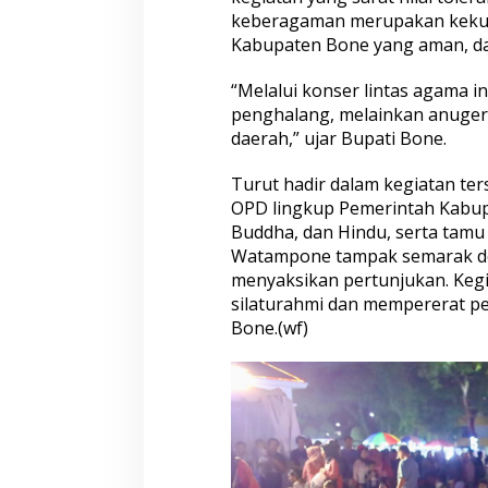
r
keberagaman merupakan kekua
i
Kabupaten Bone yang aman, da
K
o
n
“Melalui konser lintas agama 
s
penghalang, melainkan anuge
e
daerah,” ujar Bupati Bone.
r
L
i
Turut hadir dalam kegiatan te
n
OPD lingkup Pemerintah Kabupa
t
Buddha, dan Hindu, serta tam
a
Watampone tampak semarak de
s
menyaksikan pertunjukan. Kegi
A
g
silaturahmi dan mempererat p
a
Bone.(wf)
m
a
d
i
L
a
p
a