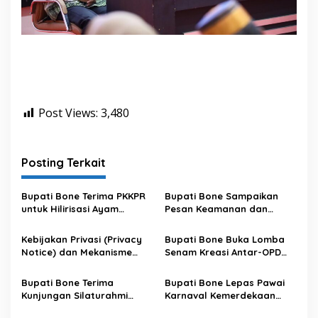
Post Views:
3,480
Posting Terkait
Bupati Bone Terima PKKPR
Bupati Bone Sampaikan
untuk Hilirisasi Ayam
Pesan Keamanan dan
Terintegrasi
Antisipasi El Nino di Bengo
Kebijakan Privasi (Privacy
Bupati Bone Buka Lomba
Notice) dan Mekanisme
Senam Kreasi Antar-OPD
Pemenuhan Hak Subjek
Meriahkan HUT ke-81 RI
Data pada Portal Bone
Bupati Bone Terima
Bupati Bone Lepas Pawai
Satu Data
Kunjungan Silaturahmi
Karnaval Kemerdekaan
Dandodiklatpur Rindam
PAUD se-Kabupaten Bone