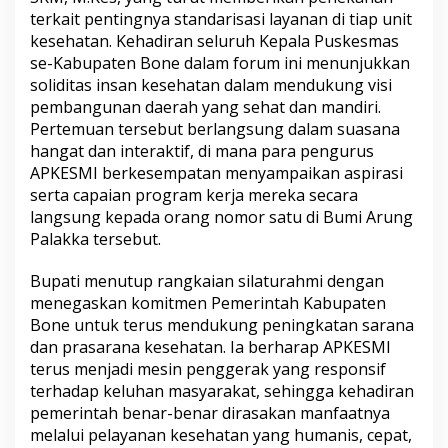
r
terkait pentingnya standarisasi layanan di tiap unit
e
kesehatan. Kehadiran seluruh Kepala Puskesmas
r
se-Kabupaten Bone dalam forum ini menunjukkan
a
soliditas insan kesehatan dalam mendukung visi
t
S
pembangunan daerah yang sehat dan mandiri.
i
Pertemuan tersebut berlangsung dalam suasana
n
hangat dan interaktif, di mana para pengurus
e
APKESMI berkesempatan menyampaikan aspirasi
r
serta capaian program kerja mereka secara
g
i
langsung kepada orang nomor satu di Bumi Arung
B
Palakka tersebut.
e
r
Bupati menutup rangkaian silaturahmi dengan
s
menegaskan komitmen Pemerintah Kabupaten
a
m
Bone untuk terus mendukung peningkatan sarana
a
dan prasarana kesehatan. Ia berharap APKESMI
A
terus menjadi mesin penggerak yang responsif
P
terhadap keluhan masyarakat, sehingga kehadiran
K
E
pemerintah benar-benar dirasakan manfaatnya
S
melalui pelayanan kesehatan yang humanis, cepat,
M