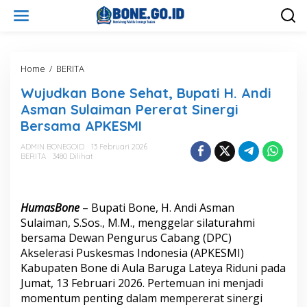
L
e
w
a
t
i
Home
/
BERITA
W
k
u
Wujudkan Bone Sehat, Bupati H. Andi
e
j
k
u
Asman Sulaiman Pererat Sinergi
o
d
Bersama APKESMI
n
k
t
a
ADMIN BONEGOID
13 Februari 2026
e
n
BERITA
3480 Dilihat
n
B
o
n
e
HumasBone
– Bupati Bone, H. Andi Asman
S
Sulaiman, S.Sos., M.M., menggelar silaturahmi
e
bersama Dewan Pengurus Cabang (DPC)
h
Akselerasi Puskesmas Indonesia (APKESMI)
a
t
Kabupaten Bone di Aula Baruga Lateya Riduni pada
,
Jumat, 13 Februari 2026. Pertemuan ini menjadi
B
momentum penting dalam mempererat sinergi
u