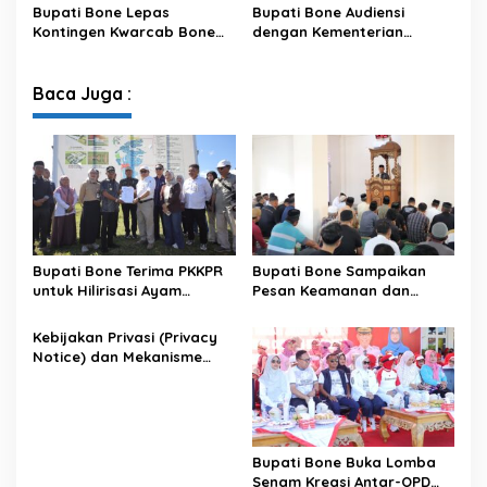
XIV/Hasanuddin
Sambut HUT ke-81 RI
Bupati Bone Lepas
Bupati Bone Audiensi
Kontingen Kwarcab Bone
dengan Kementerian
Menuju Jambore Nasional
Kehutanan Bahas
XII Tahun 2026
Penataan Kawasan Hutan
untuk Kepastian Hak Tanah
Baca Juga :
Masyarakat
Bupati Bone Terima PKKPR
Bupati Bone Sampaikan
untuk Hilirisasi Ayam
Pesan Keamanan dan
Terintegrasi
Antisipasi El Nino di Bengo
Kebijakan Privasi (Privacy
Notice) dan Mekanisme
Pemenuhan Hak Subjek
Data pada Portal Bone
Satu Data
Bupati Bone Buka Lomba
Senam Kreasi Antar-OPD