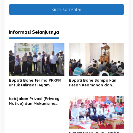
Informasi Selanjutnya
Bupati Bone Terima PKKPR
Bupati Bone Sampaikan
untuk Hilirisasi Ayam
Pesan Keamanan dan
Terintegrasi
Antisipasi El Nino di Bengo
Kebijakan Privasi (Privacy
Notice) dan Mekanisme
Pemenuhan Hak Subjek
Data pada Portal Bone
Satu Data
Bupati Bone Buka Lomba