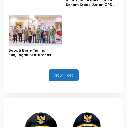
Senam Kreasi Antar-OPD
Meriahkan HUT ke-81 RI
Bupati Bone Terima
Kunjungan Silaturahmi
Dandodiklatpur Rindam
XIV/Hasanuddin
View More