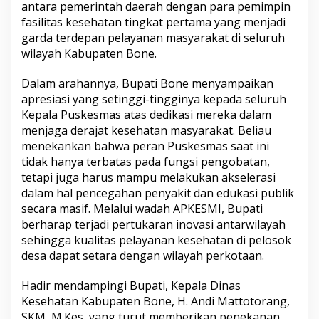
antara pemerintah daerah dengan para pemimpin
p
fasilitas kesehatan tingkat pertama yang menjadi
a
t
garda terdepan pelayanan masyarakat di seluruh
i
wilayah Kabupaten Bone.
H
.
Dalam arahannya, Bupati Bone menyampaikan
A
apresiasi yang setinggi-tingginya kepada seluruh
n
d
Kepala Puskesmas atas dedikasi mereka dalam
i
menjaga derajat kesehatan masyarakat. Beliau
A
menekankan bahwa peran Puskesmas saat ini
s
tidak hanya terbatas pada fungsi pengobatan,
m
a
tetapi juga harus mampu melakukan akselerasi
n
dalam hal pencegahan penyakit dan edukasi publik
S
secara masif. Melalui wadah APKESMI, Bupati
u
berharap terjadi pertukaran inovasi antarwilayah
l
sehingga kualitas pelayanan kesehatan di pelosok
a
i
desa dapat setara dengan wilayah perkotaan.
m
a
Hadir mendampingi Bupati, Kepala Dinas
n
Kesehatan Kabupaten Bone, H. Andi Mattotorang,
P
SKM, M.Kes, yang turut memberikan penekanan
e