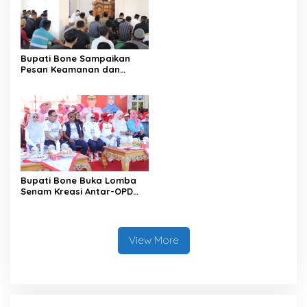
Pemenuhan Hak Subjek
Data pada Portal Bone
Satu Data
Bupati Bone Sampaikan
Pesan Keamanan dan
Antisipasi El Nino di Bengo
Bupati Bone Buka Lomba
Senam Kreasi Antar-OPD
Meriahkan HUT ke-81 RI
View More