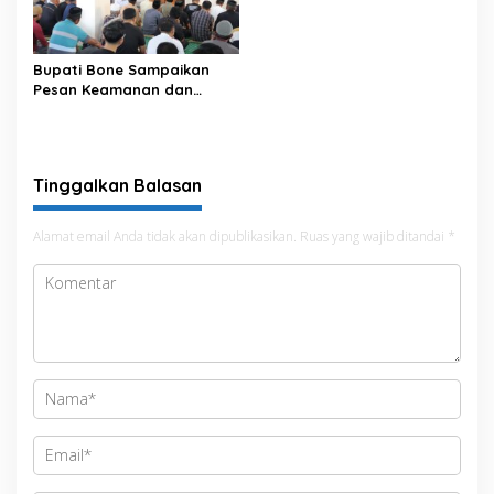
Data pada Portal Bone
Satu Data
Bupati Bone Sampaikan
Pesan Keamanan dan
Antisipasi El Nino di Bengo
Tinggalkan Balasan
Alamat email Anda tidak akan dipublikasikan.
Ruas yang wajib ditandai
*