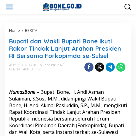
L
e
w
a
t
i
Home
/
BERITA
B
k
u
Bupati dan Wakil Bupati Bone Ikuti
e
p
k
a
Rakor Tindak Lanjut Arahan Presiden
o
t
RI Bersama Forkopimda se-Sulsel
n
i
t
d
ADMIN BONEGOID
9 Februari 2026
e
a
BERITA
4187 Dilihat
n
n
W
a
k
HumasBone
– Bupati Bone, H. Andi Asman
i
Sulaiman, S.Sos., M.M., didampingi Wakil Bupati
l
Bone, H. Andi Akmal Pasluddin, S.P., M.M., mengikuti
B
Rapat Koordinasi Tindak Lanjut Arahan Presiden
u
p
Republik Indonesia bersama seluruh Forum
a
Koordinasi Pimpinan Daerah (Forkopimda), Bupati
t
dan Wali Kota, serta instansi terkait se-Sulawesi
i