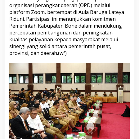
t
organisasi perangkat daerah (OPD) melalui
A
platform Zoom, bertempat di Aula Baruga Lateya
r
Riduni. Partisipasi ini menunjukkan komitmen
a
Pemerintah Kabupaten Bone dalam mendukung
h
percepatan pembangunan dan peningkatan
a
n
kualitas pelayanan kepada masyarakat melalui
P
sinergi yang solid antara pemerintah pusat,
r
provinsi, dan daerah.(wf)
e
s
i
d
e
n
R
I
B
e
r
s
a
m
a
F