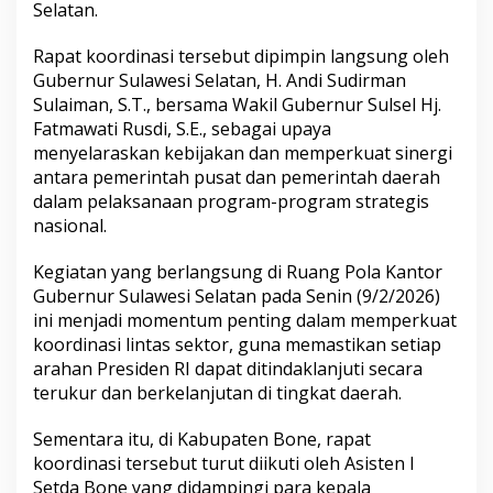
Selatan.
B
o
n
Rapat koordinasi tersebut dipimpin langsung oleh
e
Gubernur Sulawesi Selatan, H. Andi Sudirman
I
Sulaiman, S.T., bersama Wakil Gubernur Sulsel Hj.
k
Fatmawati Rusdi, S.E., sebagai upaya
u
menyelaraskan kebijakan dan memperkuat sinergi
t
i
antara pemerintah pusat dan pemerintah daerah
R
dalam pelaksanaan program-program strategis
a
nasional.
k
o
Kegiatan yang berlangsung di Ruang Pola Kantor
r
T
Gubernur Sulawesi Selatan pada Senin (9/2/2026)
i
ini menjadi momentum penting dalam memperkuat
n
koordinasi lintas sektor, guna memastikan setiap
d
arahan Presiden RI dapat ditindaklanjuti secara
a
k
terukur dan berkelanjutan di tingkat daerah.
L
a
Sementara itu, di Kabupaten Bone, rapat
n
koordinasi tersebut turut diikuti oleh Asisten I
j
Setda Bone yang didampingi para kepala
u