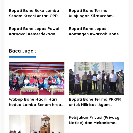
Antisipasi El Nino di Bengo
Pemenuhan Hak Subjek
Data pada Portal Bone
Bupati Bone Buka Lomba
Bupati Bone Terima
Satu Data
Senam Kreasi Antar-OPD
Kunjungan Silaturahmi
Meriahkan HUT ke-81 RI
Dandodiklatpur Rindam
XIV/Hasanuddin
Bupati Bone Lepas Pawai
Bupati Bone Lepas
Karnaval Kemerdekaan
Kontingen Kwarcab Bone
PAUD se-Kabupaten Bone
Menuju Jambore Nasional
Sambut HUT ke-81 RI
XII Tahun 2026
Baca Juga :
Wabup Bone Hadiri Hari
Bupati Bone Terima PKKPR
Kedua Lomba Senam Kreasi
untuk Hilirisasi Ayam
Antar OPD
Terintegrasi
Kebijakan Privasi (Privacy
Notice) dan Mekanisme
Pemenuhan Hak Subjek