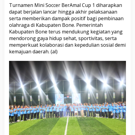
n
Turnamen Mini Soccer BerAmal Cup 1 diharapkan
g
dapat berjalan lancar hingga akhir pelaksanaan
S
serta memberikan dampak positif bagi pembinaan
p
olahraga di Kabupaten Bone. Pemerintah
o
Kabupaten Bone terus mendukung kegiatan yang
r
t
mendorong gaya hidup sehat, sportivitas, serta
i
memperkuat kolaborasi dan kepedulian sosial demi
v
kemajuan daerah. (al)
i
t
a
s
d
a
n
S
o
l
i
d
a
r
i
t