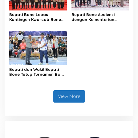
Bupati Bone Lepas
Bupati Bone Audiensi
Kontingen Kwarcab Bone
dengan Kementerian
Menuju Jambore Nasional
Kehutanan Bahas
XII Tahun 2026
Penataan Kawasan Hutan
untuk Kepastian Hak Tanah
Masyarakat
Bupati dan Wakil Bupati
Bone Tutup Turnamen Bola
Voli BerAmal Cup 2026,
Tambah Bonus Rp10 Juta
untuk Para Juara
View More