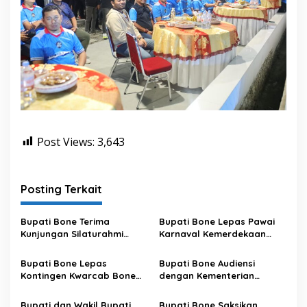
Post Views:
3,643
Posting Terkait
Bupati Bone Terima
Bupati Bone Lepas Pawai
Kunjungan Silaturahmi
Karnaval Kemerdekaan
Dandodiklatpur Rindam
PAUD se-Kabupaten Bone
XIV/Hasanuddin
Sambut HUT ke-81 RI
Bupati Bone Lepas
Bupati Bone Audiensi
Kontingen Kwarcab Bone
dengan Kementerian
Menuju Jambore Nasional
Kehutanan Bahas
XII Tahun 2026
Penataan Kawasan Hutan
Bupati dan Wakil Bupati
Bupati Bone Saksikan