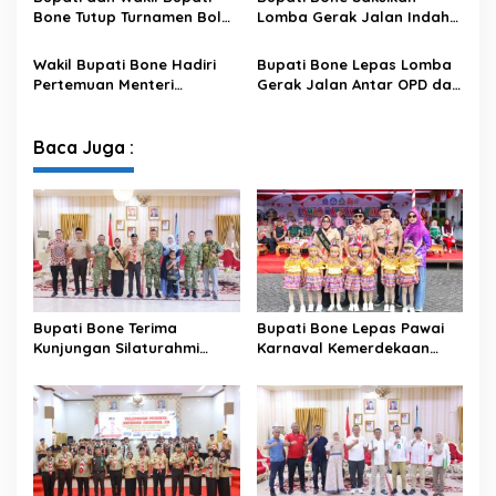
untuk Kepastian Hak Tanah
Bone Tutup Turnamen Bola
Lomba Gerak Jalan Indah
Masyarakat
Voli BerAmal Cup 2026,
Pelajar, Tanamkan Disiplin
Tambah Bonus Rp10 Juta
dan Bangkitkan Semangat
Wakil Bupati Bone Hadiri
Bupati Bone Lepas Lomba
untuk Para Juara
Kemerdekaan
Pertemuan Menteri
Gerak Jalan Antar OPD dan
Lingkungan Hidup Bahas
Kecamatan, Perkuat
Pengelolaan Sampah
Semangat Kolaborasi
Modern di Sulawesi Selatan
Sambut HUT ke-81 RI
Baca Juga :
Bupati Bone Terima
Bupati Bone Lepas Pawai
Kunjungan Silaturahmi
Karnaval Kemerdekaan
Dandodiklatpur Rindam
PAUD se-Kabupaten Bone
XIV/Hasanuddin
Sambut HUT ke-81 RI