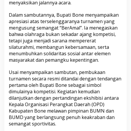
menyaksikan jalannya acara.
e
r
A
Dalam sambutannya, Bupati Bone menyampaikan
m
apresiasi atas terselenggaranya turnamen yang
a
mengusung semangat “BerAmal”. Ia menegaskan
l
bahwa olahraga bukan sekadar ajang kompetisi,
C
tetapi juga menjadi sarana mempererat
u
p
silaturahmi, membangun kebersamaan, serta
1
menumbuhkan solidaritas sosial antar elemen
,
masyarakat dan pemangku kepentingan.
B
u
Usai menyampaikan sambutan, pembukaan
p
a
turnamen secara resmi ditandai dengan tendangan
t
pertama oleh Bupati Bone sebagai simbol
i
dimulainya kompetisi. Kegiatan kemudian
B
dilanjutkan dengan pertandingan ekshibisi antara
o
n
Kepala Organisasi Perangkat Daerah (OPD)
e
Kabupaten Bone melawan pimpinan BUMN dan
D
BUMD yang berlangsung penuh keakraban dan
o
semangat sportivitas.
r
o