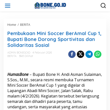
L
e
w
a
t
i
Home
/
BERITA
P
k
e
Pembukaan Mini Soccer BerAmal Cup 1,
e
m
k
b
Bupati Bone Dorong Sportivitas dan
o
u
Solidaritas Sosial
n
k
t
a
ADMIN BONEGOID
4 Februari 2026
e
a
BERITA
3643 Dilihat
n
n
M
i
n
HumasBone
– Bupati Bone H. Andi Asman Sulaiman,
i
S.Sos., M.M., secara resmi membuka Turnamen
S
Mini Soccer BerAmal Cup 1 yang digelar di
o
Lapangan Abadi Mini Soccer, Jalan Salak, Rabu
c
c
malam (4/2/2026). Kegiatan tersebut berlangsung
e
semarak dan dihadiri para peserta, tamu
r
undangan, serta masyarakat yang antusias
B