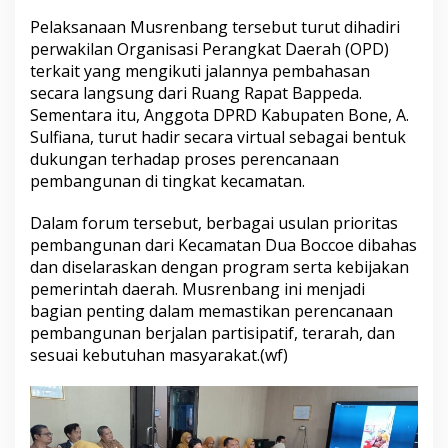
n
Pelaksanaan Musrenbang tersebut turut dihadiri
b
perwakilan Organisasi Perangkat Daerah (OPD)
a
n
terkait yang mengikuti jalannya pembahasan
g
secara langsung dari Ruang Rapat Bappeda.
K
Sementara itu, Anggota DPRD Kabupaten Bone, A.
e
Sulfiana, turut hadir secara virtual sebagai bentuk
c
a
dukungan terhadap proses perencanaan
m
pembangunan di tingkat kecamatan.
a
t
Dalam forum tersebut, berbagai usulan prioritas
a
pembangunan dari Kecamatan Dua Boccoe dibahas
n
D
dan diselaraskan dengan program serta kebijakan
u
pemerintah daerah. Musrenbang ini menjadi
a
bagian penting dalam memastikan perencanaan
B
pembangunan berjalan partisipatif, terarah, dan
o
sesuai kebutuhan masyarakat.(wf)
c
c
o
e
S
e