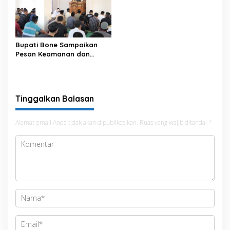
Pemenuhan Hak Subjek
Data pada Portal Bone
Satu Data
Bupati Bone Sampaikan
Pesan Keamanan dan
Antisipasi El Nino di Bengo
Tinggalkan Balasan
Alamat email Anda tidak akan dipublikasikan.
Ruas yang wajib ditandai
*