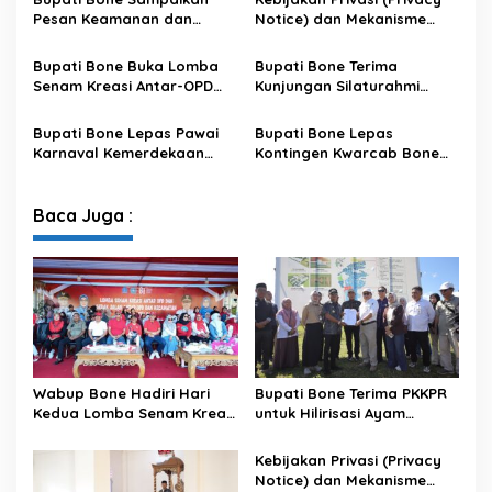
Pesan Keamanan dan
Notice) dan Mekanisme
Antisipasi El Nino di Bengo
Pemenuhan Hak Subjek
Data pada Portal Bone
Bupati Bone Buka Lomba
Bupati Bone Terima
Satu Data
Senam Kreasi Antar-OPD
Kunjungan Silaturahmi
Meriahkan HUT ke-81 RI
Dandodiklatpur Rindam
XIV/Hasanuddin
Bupati Bone Lepas Pawai
Bupati Bone Lepas
Karnaval Kemerdekaan
Kontingen Kwarcab Bone
PAUD se-Kabupaten Bone
Menuju Jambore Nasional
Sambut HUT ke-81 RI
XII Tahun 2026
Baca Juga :
Wabup Bone Hadiri Hari
Bupati Bone Terima PKKPR
Kedua Lomba Senam Kreasi
untuk Hilirisasi Ayam
Antar OPD
Terintegrasi
Kebijakan Privasi (Privacy
Notice) dan Mekanisme