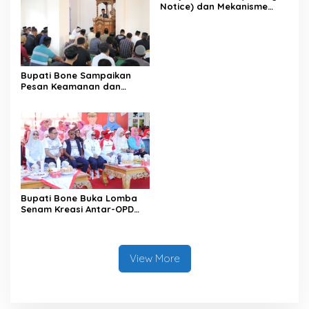
Notice) dan Mekanisme
Pemenuhan Hak Subjek
Data pada Portal Bone
Satu Data
Bupati Bone Sampaikan
Pesan Keamanan dan
Antisipasi El Nino di Bengo
Bupati Bone Buka Lomba
Senam Kreasi Antar-OPD
Meriahkan HUT ke-81 RI
View More