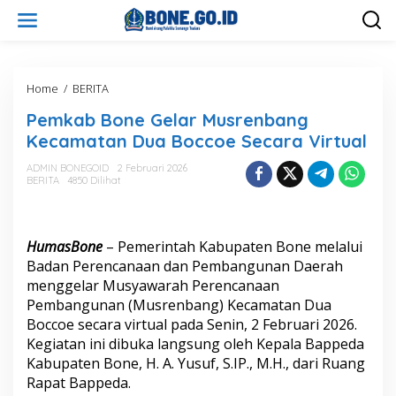
L
e
w
a
t
i
Home
/
BERITA
P
k
e
Pemkab Bone Gelar Musrenbang
e
m
k
k
Kecamatan Dua Boccoe Secara Virtual
o
a
n
b
ADMIN BONEGOID
2 Februari 2026
t
BERITA
4850 Dilihat
B
e
o
n
n
e
HumasBone
– Pemerintah Kabupaten Bone melalui
G
e
Badan Perencanaan dan Pembangunan Daerah
l
menggelar Musyawarah Perencanaan
a
Pembangunan (Musrenbang) Kecamatan Dua
r
Boccoe secara virtual pada Senin, 2 Februari 2026.
M
Kegiatan ini dibuka langsung oleh Kepala Bappeda
u
s
Kabupaten Bone, H. A. Yusuf, S.IP., M.H., dari Ruang
r
Rapat Bappeda.
e