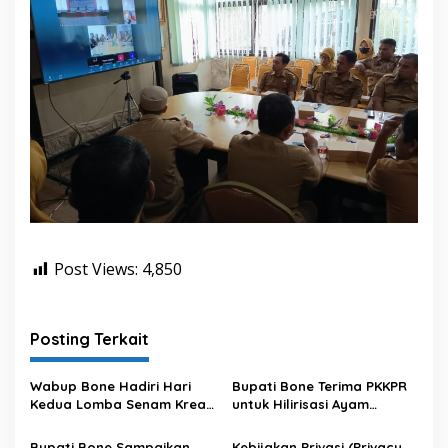
Post Views:
4,850
Posting Terkait
Wabup Bone Hadiri Hari
Bupati Bone Terima PKKPR
Kedua Lomba Senam Kreasi
untuk Hilirisasi Ayam
Antar OPD
Terintegrasi
Bupati Bone Sampaikan
Kebijakan Privasi (Privacy