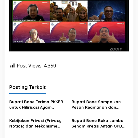
Post Views:
4,350
Posting Terkait
Bupati Bone Terima PKKPR
Bupati Bone Sampaikan
untuk Hilirisasi Ayam
Pesan Keamanan dan
Terintegrasi
Antisipasi El Nino di Bengo
Kebijakan Privasi (Privacy
Bupati Bone Buka Lomba
Notice) dan Mekanisme
Senam Kreasi Antar-OPD
Pemenuhan Hak Subjek
Meriahkan HUT ke-81 RI
Data pada Portal Bone