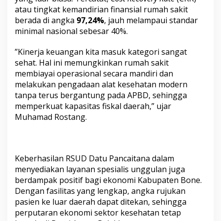
a
atau tingkat kemandirian finansial rumah sakit
D
berada di angka
97,24%
, jauh melampaui standar
a
minimal nasional sebesar 40%.
l
a
​”Kinerja keuangan kita masuk kategori sangat
m
N
sehat. Hal ini memungkinkan rumah sakit
o
membiayai operasional secara mandiri dan
m
melakukan pengadaan alat kesehatan modern
i
tanpa terus bergantung pada APBD, sehingga
n
memperkuat kapasitas fiskal daerah,” ujar
a
s
Muhamad Rostang.
i
T
O
P
Keberhasilan RSUD Datu Pancaitana dalam
B
U
menyediakan layanan spesialis unggulan juga
M
berdampak positif bagi ekonomi Kabupaten Bone.
D
Dengan fasilitas yang lengkap, angka rujukan
A
pasien ke luar daerah dapat ditekan, sehingga
w
perputaran ekonomi sektor kesehatan tetap
a