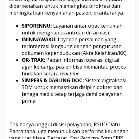
M
diperkenalkan untuk memangkas birokrasi dan
a
meningkatkan kenyamanan pasien, di antaranya:
s
u
SIPORENNU:
Layanan antar obat ke rumah
k
untuk menghapus antrean di farmasi.
n
y
ININNAWAKU:
Layanan persalinan yang
a
terintegrasi langsung dengan pengurusan
R
dokumen kependudukan (Akta Kelahiran/KK).
S
OR-TRAK:
Papan informasi operasi digital
U
D
agar keluarga pasien bisa memantau proses
D
tindakan secara
real-time
.
a
SIMPERS & DARLING DOC:
Sistem digitalisasi
t
SDM untuk memastikan disiplin dokter dan
u
tenaga medis tetap terjaga demi pelayanan
P
a
prima.
n
c
a
i
Tak hanya unggul di sisi pelayanan, RSUD Datu
t
Pancaitana juga menunjukkan performa keuangan
a
yang luar biasa. Tercatat,
Cost Recovery Rate
(CRR)
n