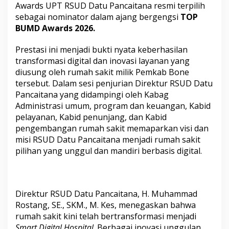
Awards UPT RSUD Datu Pancaitana resmi terpilih
a
t
sebagai nominator dalam ajang bergengsi
TOP
D
BUMD Awards 2026.
i
K
​Prestasi ini menjadi bukti nyata keberhasilan
a
transformasi digital dan inovasi layanan yang
n
c
diusung oleh rumah sakit milik Pemkab Bone
a
tersebut. Dalam sesi penjurian Direktur RSUD Datu
h
Pancaitana yang didampingi oleh Kabag
N
Administrasi umum, program dan keuangan, Kabid
a
pelayanan, Kabid penunjang, dan Kabid
s
i
pengembangan rumah sakit memaparkan visi dan
o
misi RSUD Datu Pancaitana menjadi rumah sakit
n
pilihan yang unggul dan mandiri berbasis digital.
a
l
,
D
e
Direktur RSUD Datu Pancaitana, H. Muhammad
n
Rostang, SE., SKM., M. Kes, menegaskan bahwa
g
rumah sakit kini telah bertransformasi menjadi
a
Smart Digital Hospital
. Berbagai inovasi unggulan
n