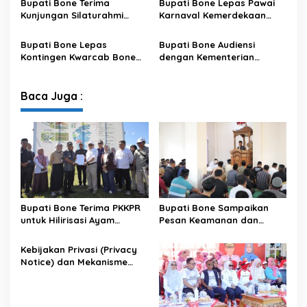
Bupati Bone Terima
Bupati Bone Lepas Pawai
Satu Data
Kunjungan Silaturahmi
Karnaval Kemerdekaan
Dandodiklatpur Rindam
PAUD se-Kabupaten Bone
XIV/Hasanuddin
Sambut HUT ke-81 RI
Bupati Bone Lepas
Bupati Bone Audiensi
Kontingen Kwarcab Bone
dengan Kementerian
Menuju Jambore Nasional
Kehutanan Bahas
XII Tahun 2026
Penataan Kawasan Hutan
untuk Kepastian Hak Tanah
Baca Juga :
Masyarakat
Bupati Bone Terima PKKPR
Bupati Bone Sampaikan
untuk Hilirisasi Ayam
Pesan Keamanan dan
Terintegrasi
Antisipasi El Nino di Bengo
Kebijakan Privasi (Privacy
Notice) dan Mekanisme
Pemenuhan Hak Subjek
Data pada Portal Bone
Satu Data