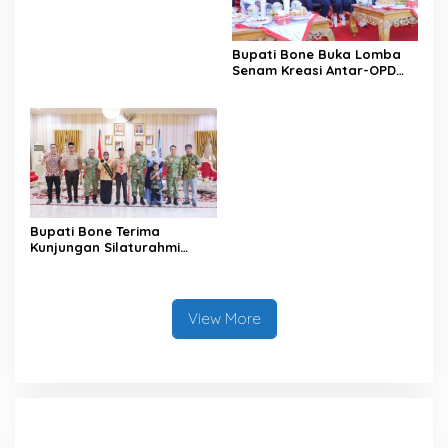
Satu Data
Bupati Bone Buka Lomba
Senam Kreasi Antar-OPD
Meriahkan HUT ke-81 RI
Bupati Bone Terima
Kunjungan Silaturahmi
Dandodiklatpur Rindam
XIV/Hasanuddin
View More