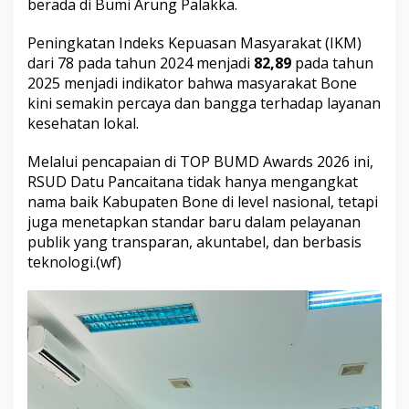
r
berada di Bumi Arung Palakka.
d
s
​Peningkatan Indeks Kepuasan Masyarakat (IKM)
2
dari 78 pada tahun 2024 menjadi
82,89
pada tahun
0
2025 menjadi indikator bahwa masyarakat Bone
2
6
kini semakin percaya dan bangga terhadap layanan
kesehatan lokal.
​Melalui pencapaian di TOP BUMD Awards 2026 ini,
RSUD Datu Pancaitana tidak hanya mengangkat
nama baik Kabupaten Bone di level nasional, tetapi
juga menetapkan standar baru dalam pelayanan
publik yang transparan, akuntabel, dan berbasis
teknologi.(wf)