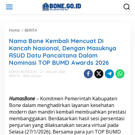
L
e
w
a
t
i
Home
/
BERITA
N
k
a
Nama Bone Kembali Mencuat Di
e
m
k
a
Kancah Nasional, Dengan Masuknya
o
B
RSUD Datu Pancaitana Dalam
n
o
Nominasi TOP BUMD Awards 2026
t
n
e
e
ADMIN BONEGOID
27 Januari 2026
n
K
BERITA
4350 Dilihat
e
m
b
a
HumasBone
– Komitmen Pemerintah Kabupaten
l
Bone dalam menghadirkan layanan kesehatan
i
modern dan mandiri kembali membuahkan prestasi
M
e
membanggakan. Berdasarkan hasil sesi persentasi
n
penjurian yang dilaksanakan secara virtual pada
c
Selasa (27/1/2026), Bersama para juri TOP BUMD
u