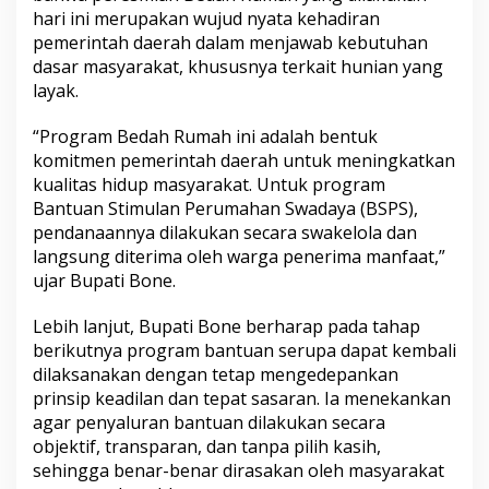
H
hari ini merupakan wujud nyata kehadiran
u
pemerintah daerah dalam menjawab kebutuhan
n
dasar masyarakat, khususnya terkait hunian yang
i
layak.
d
i
T
“Program Bedah Rumah ini adalah bentuk
a
komitmen pemerintah daerah untuk meningkatkan
n
kualitas hidup masyarakat. Untuk program
e
Bantuan Stimulan Perumahan Swadaya (BSPS),
t
pendanaannya dilakukan secara swakelola dan
e
R
langsung diterima oleh warga penerima manfaat,”
i
ujar Bupati Bone.
a
t
Lebih lanjut, Bupati Bone berharap pada tahap
t
berikutnya program bantuan serupa dapat kembali
a
n
dilaksanakan dengan tetap mengedepankan
g
prinsip keadilan dan tepat sasaran. Ia menekankan
T
agar penyaluran bantuan dilakukan secara
i
objektif, transparan, dan tanpa pilih kasih,
m
u
sehingga benar-benar dirasakan oleh masyarakat
r