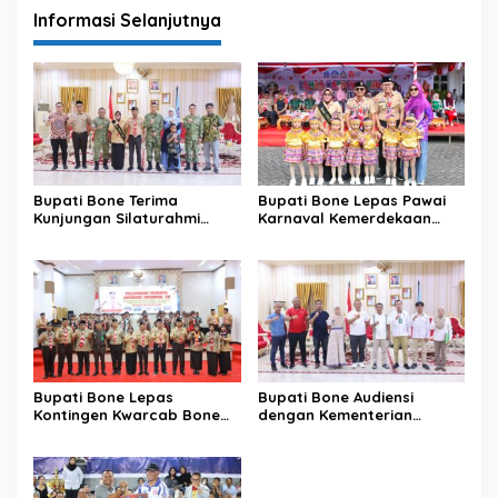
Informasi Selanjutnya
Bupati Bone Terima
Bupati Bone Lepas Pawai
Kunjungan Silaturahmi
Karnaval Kemerdekaan
Dandodiklatpur Rindam
PAUD se-Kabupaten Bone
XIV/Hasanuddin
Sambut HUT ke-81 RI
Bupati Bone Lepas
Bupati Bone Audiensi
Kontingen Kwarcab Bone
dengan Kementerian
Menuju Jambore Nasional
Kehutanan Bahas
XII Tahun 2026
Penataan Kawasan Hutan
untuk Kepastian Hak Tanah
Masyarakat