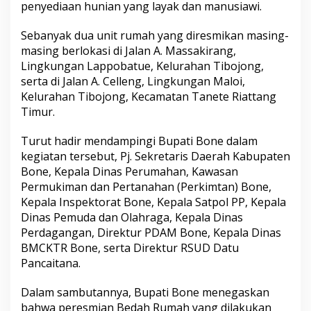
penyediaan hunian yang layak dan manusiawi.
a
U
n
Sebanyak dua unit rumah yang diresmikan masing-
i
masing berlokasi di Jalan A. Massakirang,
t
Lingkungan Lappobatue, Kelurahan Tibojong,
B
serta di Jalan A. Celleng, Lingkungan Maloi,
e
Kelurahan Tibojong, Kecamatan Tanete Riattang
d
a
Timur.
h
R
Turut hadir mendampingi Bupati Bone dalam
u
kegiatan tersebut, Pj. Sekretaris Daerah Kabupaten
m
Bone, Kepala Dinas Perumahan, Kawasan
a
h
Permukiman dan Pertanahan (Perkimtan) Bone,
T
Kepala Inspektorat Bone, Kepala Satpol PP, Kepala
i
Dinas Pemuda dan Olahraga, Kepala Dinas
d
Perdagangan, Direktur PDAM Bone, Kepala Dinas
a
k
BMCKTR Bone, serta Direktur RSUD Datu
L
Pancaitana.
a
y
Dalam sambutannya, Bupati Bone menegaskan
a
bahwa peresmian Bedah Rumah yang dilakukan
k