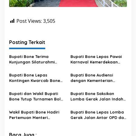
Post Views:
3,505
Posting Terkait
Bupati Bone Terima
Bupati Bone Lepas Pawai
Kunjungan Silaturahmi
Karnaval Kemerdekaan
Dandodiklatpur Rindam
PAUD se-Kabupaten Bone
XIV/Hasanuddin
Sambut HUT ke-81 RI
Bupati Bone Lepas
Bupati Bone Audiensi
Kontingen Kwarcab Bone
dengan Kementerian
Menuju Jambore Nasional
Kehutanan Bahas
XII Tahun 2026
Penataan Kawasan Hutan
Bupati dan Wakil Bupati
Bupati Bone Saksikan
untuk Kepastian Hak Tanah
Bone Tutup Turnamen Bola
Lomba Gerak Jalan Indah
Masyarakat
Voli BerAmal Cup 2026,
Pelajar, Tanamkan Disiplin
Tambah Bonus Rp10 Juta
dan Bangkitkan Semangat
Wakil Bupati Bone Hadiri
Bupati Bone Lepas Lomba
untuk Para Juara
Kemerdekaan
Pertemuan Menteri
Gerak Jalan Antar OPD dan
Lingkungan Hidup Bahas
Kecamatan, Perkuat
Pengelolaan Sampah
Semangat Kolaborasi
Modern di Sulawesi Selatan
Sambut HUT ke-81 RI
Baca Juga :