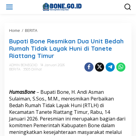
L
e
w
a
t
i
Home
/
BERITA
B
k
u
Bupati Bone Resmikan Dua Unit Bedah
e
p
k
a
Rumah Tidak Layak Huni di Tanete
o
t
Riattang Timur
n
i
t
B
ADMIN BONEGOID
14 Januari 2026
e
o
BERITA
3505 Dilihat
n
n
e
R
e
HumasBone
– Bupati Bone, H. Andi Asman
s
Sulaiman, S.Sos., M.M., meresmikan Perbaikan
m
Bedah Rumah Tidak Layak Huni (RTLH) di
i
Kecamatan Tanete Riattang Timur, Rabu, 14
k
a
Januari 2026. Peresmian ini merupakan bagian dari
n
komitmen Pemerintah Kabupaten Bone dalam
D
meningkatkan kesejahteraan masyarakat melalui
u