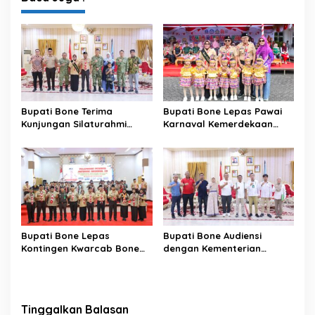
Bupati Bone Terima
Bupati Bone Lepas Pawai
Kunjungan Silaturahmi
Karnaval Kemerdekaan
Dandodiklatpur Rindam
PAUD se-Kabupaten Bone
XIV/Hasanuddin
Sambut HUT ke-81 RI
Bupati Bone Lepas
Bupati Bone Audiensi
Kontingen Kwarcab Bone
dengan Kementerian
Menuju Jambore Nasional
Kehutanan Bahas
XII Tahun 2026
Penataan Kawasan Hutan
untuk Kepastian Hak Tanah
Masyarakat
Tinggalkan Balasan