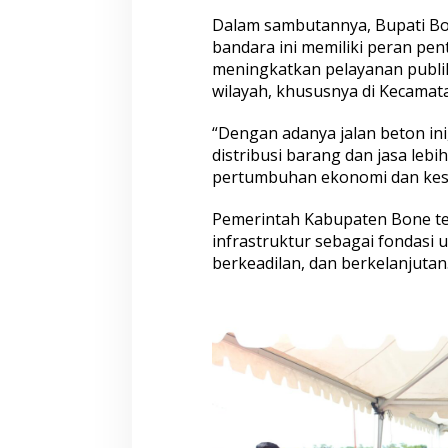
A
k
Dalam sambutannya, Bupati B
s
bandara ini memiliki peran pe
e
meningkatkan pelayanan publ
s
wilayah, khususnya di Kecamat
B
a
n
“Dengan adanya jalan beton ini
d
distribusi barang dan jasa lebi
a
pertumbuhan ekonomi dan kese
r
a
Pemerintah Kabupaten Bone t
A
r
infrastruktur sebagai fondasi
u
berkeadilan, dan berkelanjutan.
n
g
P
a
l
a
k
k
a
d