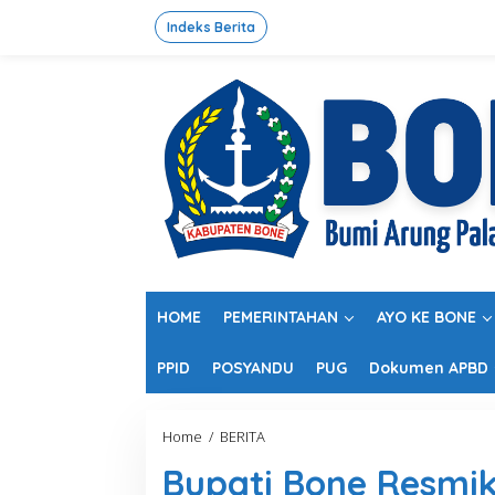
L
e
Indeks Berita
w
a
t
i
k
e
k
o
n
t
e
n
HOME
PEMERINTAHAN
AYO KE BONE
PPID
POSYANDU
PUG
Dokumen APBD
Home
/
BERITA
B
u
Bupati Bone Resmik
p