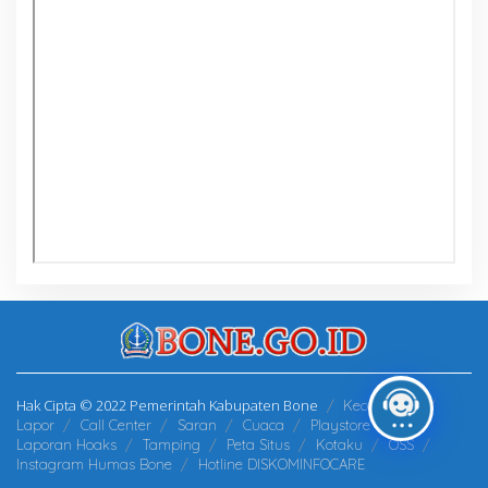
Hak Cipta © 2022 Pemerintah Kabupaten Bone
Kecamatan
Lapor
Call Center
Saran
Cuaca
Playstore
Laporan Hoaks
Tamping
Peta Situs
Kotaku
OSS
Instagram Humas Bone
Hotline DISKOMINFOCARE