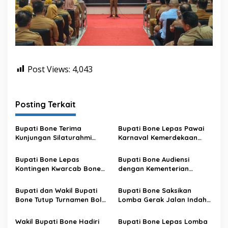
Post Views:
4,043
Posting Terkait
Bupati Bone Terima
Bupati Bone Lepas Pawai
Kunjungan Silaturahmi
Karnaval Kemerdekaan
Dandodiklatpur Rindam
PAUD se-Kabupaten Bone
XIV/Hasanuddin
Sambut HUT ke-81 RI
Bupati Bone Lepas
Bupati Bone Audiensi
Kontingen Kwarcab Bone
dengan Kementerian
Menuju Jambore Nasional
Kehutanan Bahas
XII Tahun 2026
Penataan Kawasan Hutan
Bupati dan Wakil Bupati
Bupati Bone Saksikan
untuk Kepastian Hak Tanah
Bone Tutup Turnamen Bola
Lomba Gerak Jalan Indah
Masyarakat
Voli BerAmal Cup 2026,
Pelajar, Tanamkan Disiplin
Tambah Bonus Rp10 Juta
dan Bangkitkan Semangat
Wakil Bupati Bone Hadiri
Bupati Bone Lepas Lomba
untuk Para Juara
Kemerdekaan