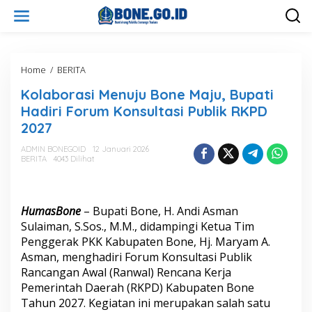
L
e
w
a
t
i
Home
/
BERITA
K
k
o
Kolaborasi Menuju Bone Maju, Bupati
e
l
k
a
Hadiri Forum Konsultasi Publik RKPD
o
b
2027
n
o
t
r
ADMIN BONEGOID
12 Januari 2026
e
a
BERITA
4043 Dilihat
n
s
i
M
e
HumasBone
– Bupati Bone, H. Andi Asman
n
Sulaiman, S.Sos., M.M., didampingi Ketua Tim
u
Penggerak PKK Kabupaten Bone, Hj. Maryam A.
j
Asman, menghadiri Forum Konsultasi Publik
u
B
Rancangan Awal (Ranwal) Rencana Kerja
o
Pemerintah Daerah (RKPD) Kabupaten Bone
n
Tahun 2027. Kegiatan ini merupakan salah satu
e