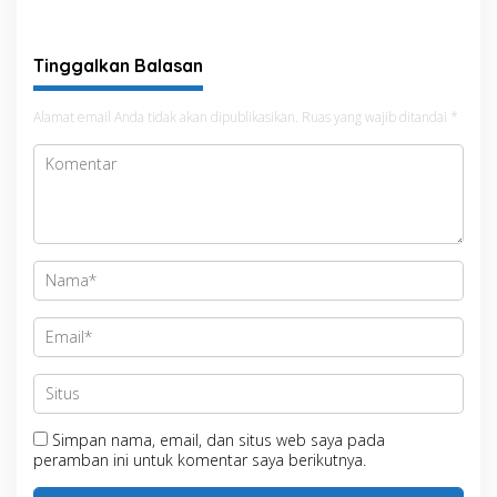
XII Tahun 2026
Penataan Kawasan Hutan
untuk Kepastian Hak Tanah
Masyarakat
Tinggalkan Balasan
Alamat email Anda tidak akan dipublikasikan.
Ruas yang wajib ditandai
*
Simpan nama, email, dan situs web saya pada
peramban ini untuk komentar saya berikutnya.