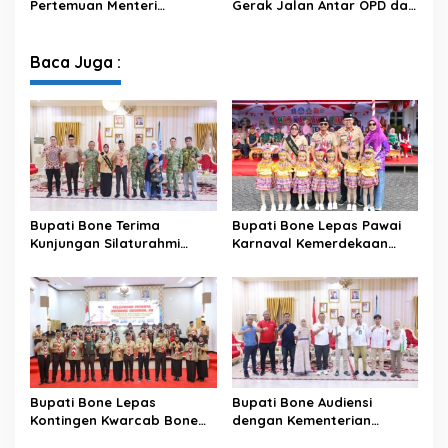
Pertemuan Menteri
Gerak Jalan Antar OPD dan
Lingkungan Hidup Bahas
Kecamatan, Perkuat
Pengelolaan Sampah
Semangat Kolaborasi
Modern di Sulawesi Selatan
Sambut HUT ke-81 RI
Baca Juga :
Bupati Bone Terima
Bupati Bone Lepas Pawai
Kunjungan Silaturahmi
Karnaval Kemerdekaan
Dandodiklatpur Rindam
PAUD se-Kabupaten Bone
XIV/Hasanuddin
Sambut HUT ke-81 RI
Bupati Bone Lepas
Bupati Bone Audiensi
Kontingen Kwarcab Bone
dengan Kementerian
Menuju Jambore Nasional
Kehutanan Bahas