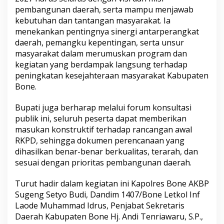
s
pembangunan daerah, serta mampu menjawab
u
kebutuhan dan tantangan masyarakat. Ia
l
menekankan pentingnya sinergi antarperangkat
t
daerah, pemangku kepentingan, serta unsur
a
s
masyarakat dalam merumuskan program dan
i
kegiatan yang berdampak langsung terhadap
P
peningkatan kesejahteraan masyarakat Kabupaten
u
Bone.
b
l
i
Bupati juga berharap melalui forum konsultasi
k
publik ini, seluruh peserta dapat memberikan
R
masukan konstruktif terhadap rancangan awal
K
RKPD, sehingga dokumen perencanaan yang
P
dihasilkan benar-benar berkualitas, terarah, dan
D
2
sesuai dengan prioritas pembangunan daerah.
0
2
Turut hadir dalam kegiatan ini Kapolres Bone AKBP
7
Sugeng Setyo Budi, Dandim 1407/Bone Letkol Inf
Laode Muhammad Idrus, Penjabat Sekretaris
Daerah Kabupaten Bone Hj. Andi Tenriawaru, S.P.,