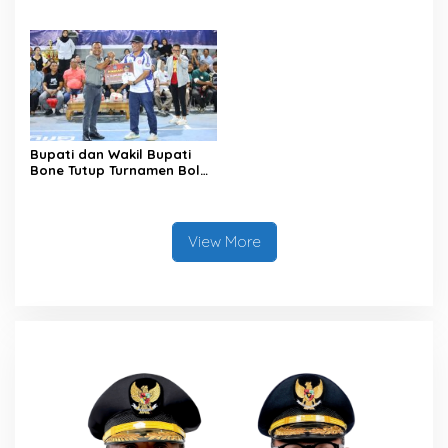
Menuju Jambore Nasional
Kehutanan Bahas
XII Tahun 2026
Penataan Kawasan Hutan
untuk Kepastian Hak Tanah
Masyarakat
Bupati dan Wakil Bupati
Bone Tutup Turnamen Bola
Voli BerAmal Cup 2026,
Tambah Bonus Rp10 Juta
untuk Para Juara
View More