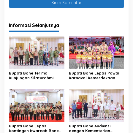
Informasi Selanjutnya
Bupati Bone Terima
Bupati Bone Lepas Pawai
Kunjungan Silaturahmi
Karnaval Kemerdekaan
Dandodiklatpur Rindam
PAUD se-Kabupaten Bone
XIV/Hasanuddin
Sambut HUT ke-81 RI
Bupati Bone Lepas
Bupati Bone Audiensi
Kontingen Kwarcab Bone
dengan Kementerian