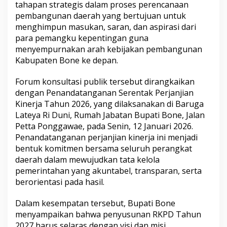
tahapan strategis dalam proses perencanaan
M
pembangunan daerah yang bertujuan untuk
a
j
menghimpun masukan, saran, dan aspirasi dari
u
para pemangku kepentingan guna
,
menyempurnakan arah kebijakan pembangunan
B
Kabupaten Bone ke depan.
u
p
a
Forum konsultasi publik tersebut dirangkaikan
t
dengan Penandatanganan Serentak Perjanjian
i
Kinerja Tahun 2026, yang dilaksanakan di Baruga
H
Lateya Ri Duni, Rumah Jabatan Bupati Bone, Jalan
a
d
Petta Ponggawae, pada Senin, 12 Januari 2026.
i
Penandatanganan perjanjian kinerja ini menjadi
r
bentuk komitmen bersama seluruh perangkat
i
daerah dalam mewujudkan tata kelola
F
pemerintahan yang akuntabel, transparan, serta
o
r
berorientasi pada hasil.
u
m
Dalam kesempatan tersebut, Bupati Bone
K
menyampaikan bahwa penyusunan RKPD Tahun
o
2027 harus selaras dengan visi dan misi
n