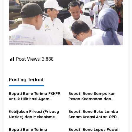
Post Views:
3,888
Posting Terkait
Bupati Bone Terima PKKPR
Bupati Bone Sampaikan
untuk Hilirisasi Ayam
Pesan Keamanan dan
Terintegrasi
Antisipasi El Nino di Bengo
Kebijakan Privasi (Privacy
Bupati Bone Buka Lomba
Notice) dan Mekanisme
Senam Kreasi Antar-OPD
Pemenuhan Hak Subjek
Meriahkan HUT ke-81 RI
Data pada Portal Bone
Bupati Bone Terima
Bupati Bone Lepas Pawai