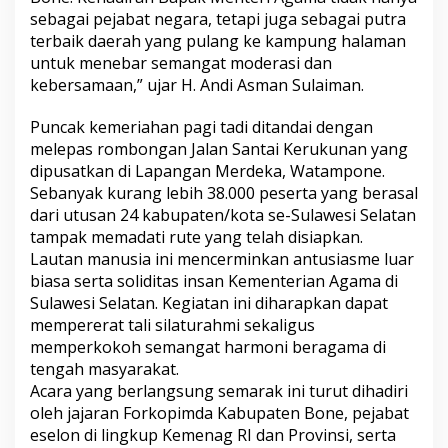
p
sebagai pejabat negara, tetapi juga sebagai putra
a
terbaik daerah yang pulang ke kampung halaman
t
untuk menebar semangat moderasi dan
i
kebersamaan,” ujar H. Andi Asman Sulaiman.
B
o
n
Puncak kemeriahan pagi tadi ditandai dengan
e
melepas rombongan Jalan Santai Kerukunan yang
S
dipusatkan di Lapangan Merdeka, Watampone.
a
Sebanyak kurang lebih 38.000 peserta yang berasal
m
b
dari utusan 24 kabupaten/kota se-Sulawesi Selatan
u
tampak memadati rute yang telah disiapkan.
t
Lautan manusia ini mencerminkan antusiasme luar
H
biasa serta soliditas insan Kementerian Agama di
a
Sulawesi Selatan. Kegiatan ini diharapkan dapat
n
g
mempererat tali silaturahmi sekaligus
a
memperkokoh semangat harmoni beragama di
t
tengah masyarakat.
K
Acara yang berlangsung semarak ini turut dihadiri
e
d
oleh jajaran Forkopimda Kabupaten Bone, pejabat
a
eselon di lingkup Kemenag RI dan Provinsi, serta
t