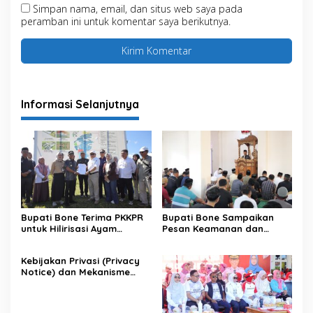
Simpan nama, email, dan situs web saya pada
peramban ini untuk komentar saya berikutnya.
Informasi Selanjutnya
Bupati Bone Terima PKKPR
Bupati Bone Sampaikan
untuk Hilirisasi Ayam
Pesan Keamanan dan
Terintegrasi
Antisipasi El Nino di Bengo
Kebijakan Privasi (Privacy
Notice) dan Mekanisme
Pemenuhan Hak Subjek
Data pada Portal Bone
Satu Data