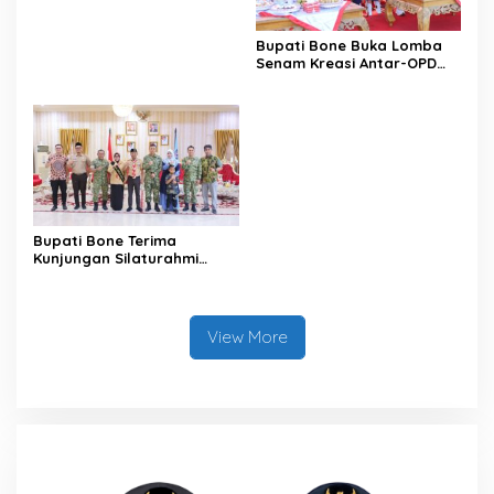
Bupati Bone Buka Lomba
Senam Kreasi Antar-OPD
Meriahkan HUT ke-81 RI
Bupati Bone Terima
Kunjungan Silaturahmi
Dandodiklatpur Rindam
XIV/Hasanuddin
View More