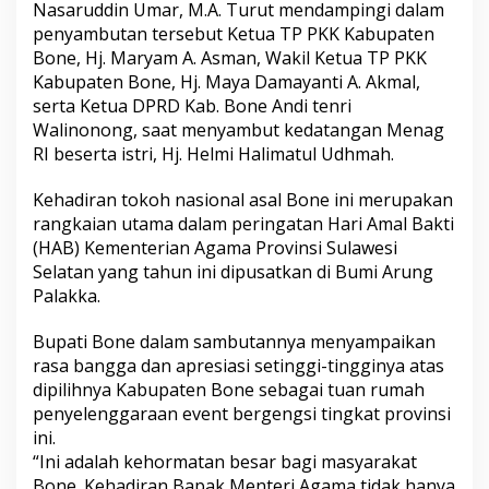
Nasaruddin Umar, M.A. Turut mendampingi dalam
n
penyambutan tersebut Ketua TP PKK Kabupaten
R
u
Bone, Hj. Maryam A. Asman, Wakil Ketua TP PKK
m
Kabupaten Bone, Hj. Maya Damayanti A. Akmal,
a
serta Ketua DPRD Kab. Bone Andi tenri
h
Walinonong, saat menyambut kedatangan Menag
H
A
RI beserta istri, Hj. Helmi Halimatul Udhmah.
B
K
Kehadiran tokoh nasional asal Bone ini merupakan
e
rangkaian utama dalam peringatan Hari Amal Bakti
m
(HAB) Kementerian Agama Provinsi Sulawesi
e
n
Selatan yang tahun ini dipusatkan di Bumi Arung
a
Palakka.
g
S
Bupati Bone dalam sambutannya menyampaikan
u
rasa bangga dan apresiasi setinggi-tingginya atas
l
s
dipilihnya Kabupaten Bone sebagai tuan rumah
e
penyelenggaraan event bergengsi tingkat provinsi
l
ini.
,
“Ini adalah kehormatan besar bagi masyarakat
B
Bone. Kehadiran Bapak Menteri Agama tidak hanya
u