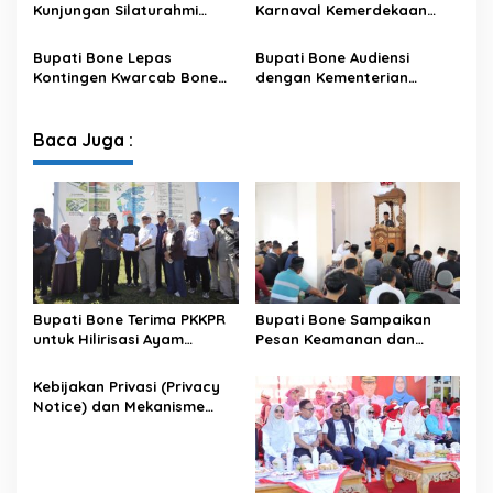
Satu Data
Kunjungan Silaturahmi
Karnaval Kemerdekaan
Dandodiklatpur Rindam
PAUD se-Kabupaten Bone
XIV/Hasanuddin
Sambut HUT ke-81 RI
Bupati Bone Lepas
Bupati Bone Audiensi
Kontingen Kwarcab Bone
dengan Kementerian
Menuju Jambore Nasional
Kehutanan Bahas
XII Tahun 2026
Penataan Kawasan Hutan
untuk Kepastian Hak Tanah
Baca Juga :
Masyarakat
Bupati Bone Terima PKKPR
Bupati Bone Sampaikan
untuk Hilirisasi Ayam
Pesan Keamanan dan
Terintegrasi
Antisipasi El Nino di Bengo
Kebijakan Privasi (Privacy
Notice) dan Mekanisme
Pemenuhan Hak Subjek
Data pada Portal Bone
Satu Data