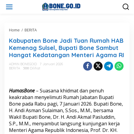
L
e
w
a
t
i
Home
/
BERITA
K
k
a
Kabupaten Bone Jadi Tuan Rumah HAB
e
b
k
u
Kemenag Sulsel, Bupati Bone Sambut
o
p
Hangat Kedatangan Menteri Agama RI
n
a
t
t
ADMIN BONEGOID
7 Januari 2026
e
e
BERITA
3888 Dilihat
n
n
B
o
n
HumasBone
– Suasana khidmat dan penuh
e
keakraban menyelimuti Rumah Jabatan Bupati
J
Bone pada Rabu pagi, 7 Januari 2026. Bupati Bone,
a
H. Andi Asman Sulaiman, S.Sos., M.M., bersama
d
i
Wakil Bupati Bone, Dr. H. Andi Akmal Pasluddin,
T
S.P., M.M., menyambut langsung kunjungan kerja
u
Menteri Agama Republik Indonesia, Prof. Dr. KH.
a