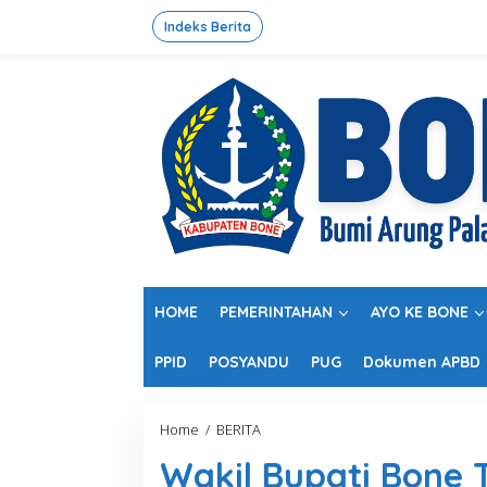
L
e
Indeks Berita
w
a
t
i
k
e
k
o
n
t
e
n
HOME
PEMERINTAHAN
AYO KE BONE
PPID
POSYANDU
PUG
Dokumen APBD
Home
/
BERITA
W
a
Wakil Bupati Bone 
k