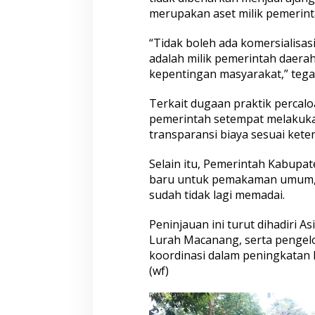
m
merupakan aset milik pemerint
M
a
c
“Tidak boleh ada komersialisa
a
adalah milik pemerintah daer
n
kepentingan masyarakat,” tegas
a
n
Terkait dugaan praktik percal
g
,
pemerintah setempat melakuk
T
transparansi biaya sesuai kete
e
g
Selain itu, Pemerintah Kabup
a
baru untuk pemakaman umum, 
s
k
sudah tidak lagi memadai.
a
n
Peninjauan ini turut dihadiri A
L
Lurah Macanang, serta pengel
a
koordinasi dalam peningkatan
r
a
(wf)
n
g
a