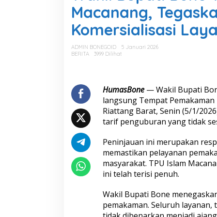
i
Macanang, Tegask
l
B
Komersialisasi La
u
p
a
ADMIN BONEGOID
5 Januari 2026
t
BERITA
3999 Dilihat
i
B
o
n
HumasBone
— Wakil Bupati Bone
e
langsung Tempat Pemakaman 
T
Riattang Barat, Senin (5/1/202
i
tarif penguburan yang tidak ses
n
j
a
Peninjauan ini merupakan res
u
memastikan pelayanan pemakam
T
masyarakat. TPU Islam Macanang
P
ini telah terisi penuh.
U
I
s
Wakil Bupati Bone menegaskan 
l
pemakaman. Seluruh layanan, t
a
tidak dibenarkan menjadi aja