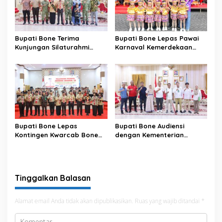
Bupati Bone Terima
Bupati Bone Lepas Pawai
Kunjungan Silaturahmi
Karnaval Kemerdekaan
Dandodiklatpur Rindam
PAUD se-Kabupaten Bone
XIV/Hasanuddin
Sambut HUT ke-81 RI
Bupati Bone Lepas
Bupati Bone Audiensi
Kontingen Kwarcab Bone
dengan Kementerian
Menuju Jambore Nasional
Kehutanan Bahas
XII Tahun 2026
Penataan Kawasan Hutan
untuk Kepastian Hak Tanah
Masyarakat
Tinggalkan Balasan
Alamat email Anda tidak akan dipublikasikan.
Ruas yang wajib ditandai
*