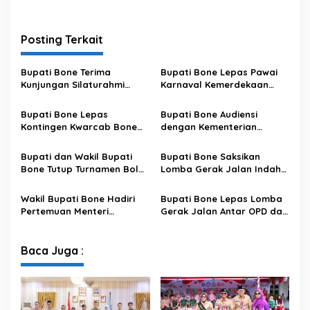
Posting Terkait
Bupati Bone Terima
Bupati Bone Lepas Pawai
Kunjungan Silaturahmi
Karnaval Kemerdekaan
Dandodiklatpur Rindam
PAUD se-Kabupaten Bone
XIV/Hasanuddin
Sambut HUT ke-81 RI
Bupati Bone Lepas
Bupati Bone Audiensi
Kontingen Kwarcab Bone
dengan Kementerian
Menuju Jambore Nasional
Kehutanan Bahas
XII Tahun 2026
Penataan Kawasan Hutan
Bupati dan Wakil Bupati
Bupati Bone Saksikan
untuk Kepastian Hak Tanah
Bone Tutup Turnamen Bola
Lomba Gerak Jalan Indah
Masyarakat
Voli BerAmal Cup 2026,
Pelajar, Tanamkan Disiplin
Tambah Bonus Rp10 Juta
dan Bangkitkan Semangat
Wakil Bupati Bone Hadiri
Bupati Bone Lepas Lomba
untuk Para Juara
Kemerdekaan
Pertemuan Menteri
Gerak Jalan Antar OPD dan
Lingkungan Hidup Bahas
Kecamatan, Perkuat
Pengelolaan Sampah
Semangat Kolaborasi
Modern di Sulawesi Selatan
Sambut HUT ke-81 RI
Baca Juga :