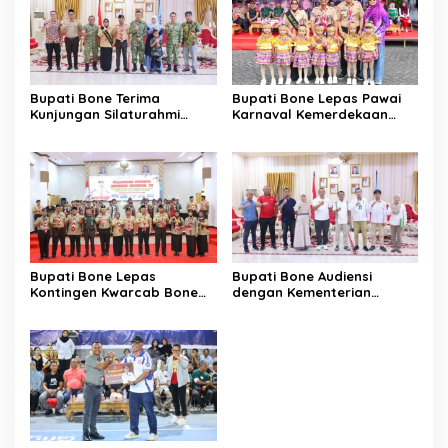
Bupati Bone Terima
Bupati Bone Lepas Pawai
Kunjungan Silaturahmi
Karnaval Kemerdekaan
Dandodiklatpur Rindam
PAUD se-Kabupaten Bone
XIV/Hasanuddin
Sambut HUT ke-81 RI
Bupati Bone Lepas
Bupati Bone Audiensi
Kontingen Kwarcab Bone
dengan Kementerian
Menuju Jambore Nasional
Kehutanan Bahas
XII Tahun 2026
Penataan Kawasan Hutan
untuk Kepastian Hak Tanah
Masyarakat