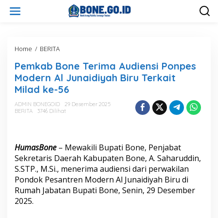
L
e
w
a
t
i
Home
/
BERITA
P
k
e
Pemkab Bone Terima Audiensi Ponpes
e
m
k
k
Modern Al Junaidiyah Biru Terkait
o
a
Milad ke-56
n
b
t
B
ADMIN BONEGOID
29 Desember 2025
e
o
BERITA
3746 Dilihat
n
n
e
T
e
HumasBone
– Mewakili Bupati Bone, Penjabat
r
Sekretaris Daerah Kabupaten Bone, A. Saharuddin,
i
S.STP., M.Si., menerima audiensi dari perwakilan
m
Pondok Pesantren Modern Al Junaidiyah Biru di
a
A
Rumah Jabatan Bupati Bone, Senin, 29 Desember
u
2025.
d
i