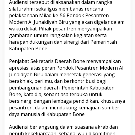
Audiensi tersebut dilaksanakan dalam rangka
e
silaturahmi sekaligus membahas rencana
n
s
pelaksanaan Milad ke-56 Pondok Pesantren
i
Modern Al Junaidiyah Biru yang akan digelar dalam
P
waktu dekat. Pihak pesantren menyampaikan
o
gambaran umum rangkaian kegiatan serta
n
harapan dukungan dan sinergi dari Pemerintah
p
e
Kabupaten Bone.
s
M
Penjabat Sekretaris Daerah Bone menyampaikan
o
apresiasi atas peran Pondok Pesantren Modern Al
d
Junaidiyah Biru dalam mencetak generasi yang
e
r
berakhlak, berilmu, dan berkontribusi bagi
n
pembangunan daerah. Pemerintah Kabupaten
A
Bone, kata dia, senantiasa terbuka untuk
l
bersinergi dengan lembaga pendidikan, khususnya
J
u
pesantren, dalam mendukung kemajuan sumber
n
daya manusia di Kabupaten Bone.
a
i
Audiensi berlangsung dalam suasana akrab dan
d
penuh kekeluargaan, sebagai wujud komitmen
i