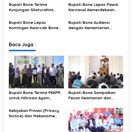
Data pada Portal Bone
Bupati Bone Terima
Bupati Bone Lepas Pawai
Satu Data
Kunjungan Silaturahmi
Karnaval Kemerdekaan
Dandodiklatpur Rindam
PAUD se-Kabupaten Bone
XIV/Hasanuddin
Sambut HUT ke-81 RI
Bupati Bone Lepas
Bupati Bone Audiensi
Kontingen Kwarcab Bone
dengan Kementerian
Menuju Jambore Nasional
Kehutanan Bahas
XII Tahun 2026
Penataan Kawasan Hutan
untuk Kepastian Hak Tanah
Baca Juga :
Masyarakat
Bupati Bone Terima PKKPR
Bupati Bone Sampaikan
untuk Hilirisasi Ayam
Pesan Keamanan dan
Terintegrasi
Antisipasi El Nino di Bengo
Kebijakan Privasi (Privacy
Notice) dan Mekanisme
Pemenuhan Hak Subjek
Data pada Portal Bone
Satu Data