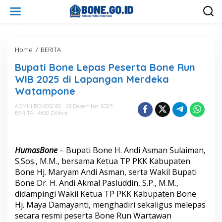
L
e
w
a
t
i
Home
/
BERITA
B
k
u
Bupati Bone Lepas Peserta Bone Run
e
p
k
a
WIB 2025 di Lapangan Merdeka
o
t
Watampone
n
i
t
B
ADMIN BONEGOID
28 Desember 2025
e
o
BERITA
4850 Dilihat
n
n
e
L
e
HumasBone
– Bupati Bone H. Andi Asman Sulaiman,
p
S.Sos., M.M., bersama Ketua TP PKK Kabupaten
a
Bone Hj. Maryam Andi Asman, serta Wakil Bupati
s
Bone Dr. H. Andi Akmal Pasluddin, S.P., M.M.,
P
e
didampingi Wakil Ketua TP PKK Kabupaten Bone
s
Hj. Maya Damayanti, menghadiri sekaligus melepas
e
secara resmi peserta Bone Run Wartawan
r