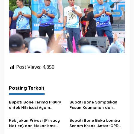
Post Views:
4,850
Posting Terkait
Bupati Bone Terima PKKPR
Bupati Bone Sampaikan
untuk Hilirisasi Ayam
Pesan Keamanan dan
Terintegrasi
Antisipasi El Nino di Bengo
Kebijakan Privasi (Privacy
Bupati Bone Buka Lomba
Notice) dan Mekanisme
Senam Kreasi Antar-OPD
Pemenuhan Hak Subjek
Meriahkan HUT ke-81 RI