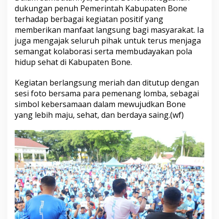
n
dukungan penuh Pemerintah Kabupaten Bone
M
terhadap berbagai kegiatan positif yang
e
memberikan manfaat langsung bagi masyarakat. Ia
r
juga mengajak seluruh pihak untuk terus menjaga
d
semangat kolaborasi serta membudayakan pola
e
k
hidup sehat di Kabupaten Bone.
a
W
Kegiatan berlangsung meriah dan ditutup dengan
a
sesi foto bersama para pemenang lomba, sebagai
t
simbol kebersamaan dalam mewujudkan Bone
a
m
yang lebih maju, sehat, dan berdaya saing.(wf)
p
o
n
e