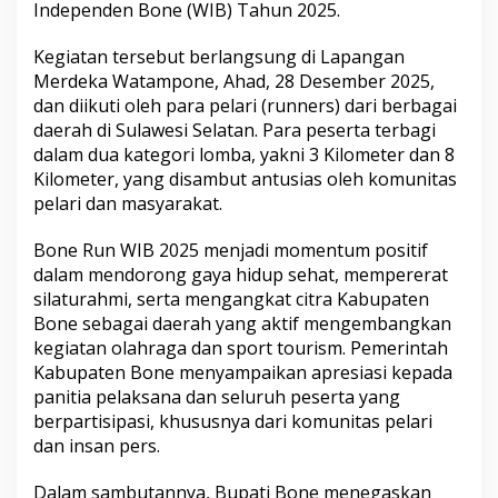
Independen Bone (WIB) Tahun 2025.
t
a
B
Kegiatan tersebut berlangsung di Lapangan
o
Merdeka Watampone, Ahad, 28 Desember 2025,
n
dan diikuti oleh para pelari (runners) dari berbagai
e
daerah di Sulawesi Selatan. Para peserta terbagi
R
dalam dua kategori lomba, yakni 3 Kilometer dan 8
u
n
Kilometer, yang disambut antusias oleh komunitas
W
pelari dan masyarakat.
I
B
Bone Run WIB 2025 menjadi momentum positif
2
dalam mendorong gaya hidup sehat, mempererat
0
2
silaturahmi, serta mengangkat citra Kabupaten
5
Bone sebagai daerah yang aktif mengembangkan
d
kegiatan olahraga dan sport tourism. Pemerintah
i
Kabupaten Bone menyampaikan apresiasi kepada
L
a
panitia pelaksana dan seluruh peserta yang
p
berpartisipasi, khususnya dari komunitas pelari
a
dan insan pers.
n
g
Dalam sambutannya, Bupati Bone menegaskan
a