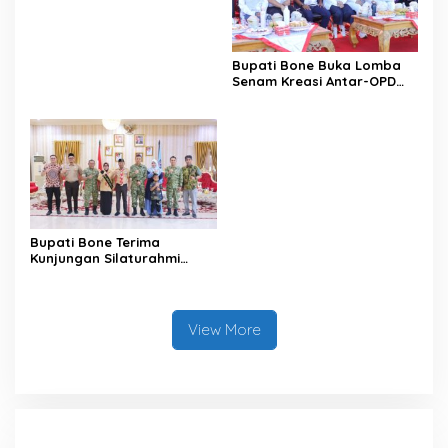
Satu Data
Bupati Bone Buka Lomba
Senam Kreasi Antar-OPD
Meriahkan HUT ke-81 RI
Bupati Bone Terima
Kunjungan Silaturahmi
Dandodiklatpur Rindam
XIV/Hasanuddin
View More