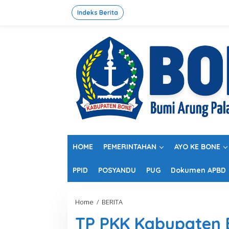
L
e
Indeks Berita
w
a
t
i
k
e
k
o
n
t
e
n
HOME
PEMERINTAHAN
AYO KE BONE
PPID
POSYANDU
PUG
Dokumen APBD
Home
/
BERITA
T
P
TP PKK Kabupaten B
P