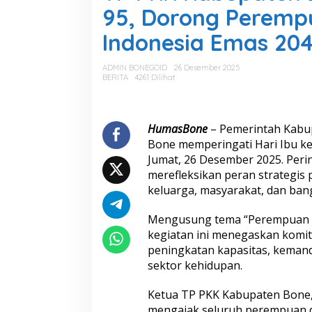
K
95, Dorong Peremp
K
K
Indonesia Emas 20
a
b
u
ADMIN BONEGOID
26 Desember 2025
p
BERITA
4261 Dilihat
a
t
e
n
HumasBone
– Pemerintah Kabu
B
Bone memperingati Hari Ibu k
o
Jumat, 26 Desember 2025. Per
n
merefleksikan peran strategi
e
keluarga, masyarakat, dan ban
P
e
r
Mengusung tema “Perempuan B
i
kegiatan ini menegaskan kom
n
peningkatan kapasitas, kemandi
g
sektor kehidupan.
a
t
i
Ketua TP PKK Kabupaten Bone,
H
mengajak seluruh perempuan 