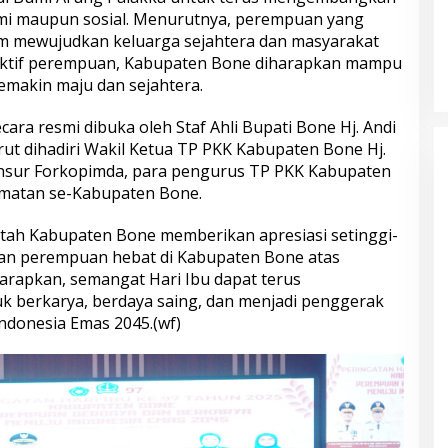
nomi maupun sosial. Menurutnya, perempuan yang
m mewujudkan keluarga sejahtera dan masyarakat
aktif perempuan, Kabupaten Bone diharapkan mampu
makin maju dan sejahtera.
ecara resmi dibuka oleh Staf Ahli Bupati Bone Hj. Andi
rut dihadiri Wakil Ketua TP PKK Kabupaten Bone Hj.
nsur Forkopimda, para pengurus TP PKK Kabupaten
amatan se-Kabupaten Bone.
intah Kabupaten Bone memberikan apresiasi setinggi-
dan perempuan hebat di Kabupaten Bone atas
harapkan, semangat Hari Ibu dapat terus
k berkarya, berdaya saing, dan menjadi penggerak
donesia Emas 2045.(wf)