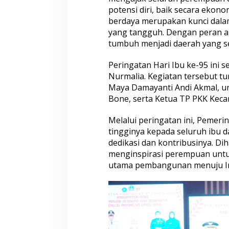
a
potensi diri, baik secara eko
r
berdaya merupakan kunci dala
i
I
yang tangguh. Dengan peran 
b
tumbuh menjadi daerah yang se
u
k
Peringatan Hari Ibu ke-95 ini s
e
Nurmalia. Kegiatan tersebut tu
-
9
Maya Damayanti Andi Akmal, u
5
Bone, serta Ketua TP PKK Kec
,
D
Melalui peringatan ini, Pemer
o
tingginya kepada seluruh ibu 
r
o
dedikasi dan kontribusinya. Di
n
menginspirasi perempuan untu
g
utama pembangunan menuju In
P
e
r
e
m
p
u