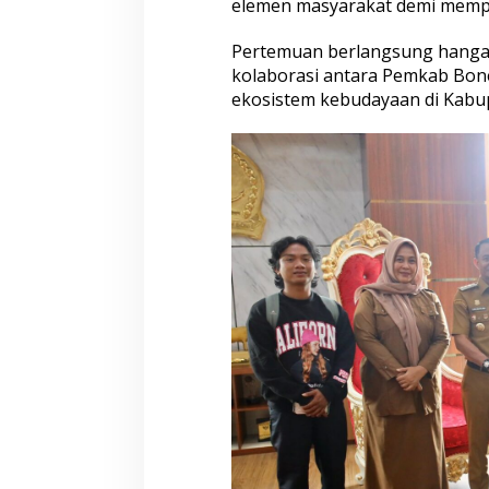
elemen masyarakat demi mempe
h
K
r
Pertemuan berlangsung hangat
e
kolaborasi antara Pemkab Bon
a
ekosistem kebudayaan di Kabu
s
i
B
u
d
a
y
a
B
a
n
g
s
a
B
o
n
e
(
R