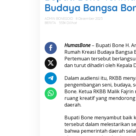
a
Budaya Bangsa Bon
t
i
B
ADMIN BONEGOID
8 Desember 2025
o
BERITA
5534 Dilihat
n
e
T
e
HumasBone
– Bupati Bone H. A
r
Rumah Kreasi Budaya Bangsa Bo
i
Pertemuan tersebut berlangsun
m
dan turut dihadiri oleh Kepal
a
A
u
Dalam audiensi itu, RKBB men
d
pengembangan seni, budaya, sert
i
Bone. Ketua RKBB Malik Fajri
e
ruang kreatif yang mendorong
n
daerah.
s
i
R
Bupati Bone menyambut baik k
u
tersebut dalam melestarikan 
m
bahwa pemerintah daerah sela
a