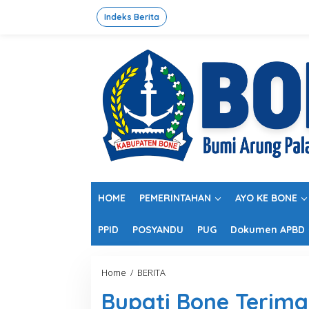
L
e
Indeks Berita
w
a
t
i
k
e
k
o
n
t
e
n
HOME
PEMERINTAHAN
AYO KE BONE
PPID
POSYANDU
PUG
Dokumen APBD
Home
/
BERITA
B
u
Bupati Bone Terima
p