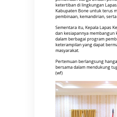
n
ketertiban di lingkungan Lapa
,
Kabupaten Bone untuk terus 
S
.
pembinaan, kemandirian, serta 
S
o
Sementara itu, Kepala Lapas K
s
dan kesiapannya membangun k
.
dalam berbagai program pembi
,
M
keterampilan yang dapat berma
.
masyarakat.
M
.
Pertemuan berlangsung hanga
m
bersama dalam mendukung tuga
e
n
(wf)
e
r
i
m
a
a
u
d
i