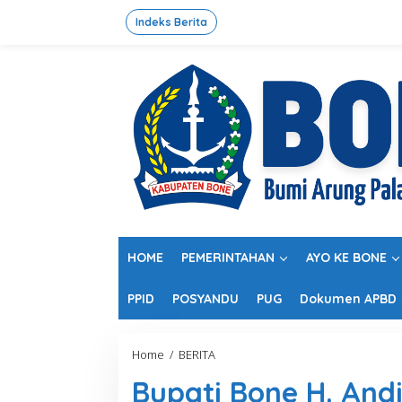
L
e
Indeks Berita
w
a
t
i
k
e
k
o
n
t
e
n
HOME
PEMERINTAHAN
AYO KE BONE
PPID
POSYANDU
PUG
Dokumen APBD
Home
/
BERITA
B
u
Bupati Bone H. And
p