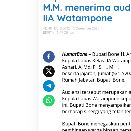
a
M.M. menerima audi
t
i
IIA Watampone
B
o
n
ADMIN BONEGOID
5 Desember 2025
e
BERITA
3479 Dilihat
H
.
A
n
HumasBone
– Bupati Bone H. A
d
Kepala Lapas Kelas IIA Watamp
i
Ashari, A. Md.IP., S.H., M.H.
A
beserta jajaran, Jumat (5/12/
s
Rumah Jabatan Bupati Bone.
m
a
n
Audiensi tersebut merupakan a
S
Kepala Lapas Watampone kepa
u
ini, Bupati Bone menyampaika
l
berharap sinergi yang telah ter
a
i
m
Bupati Bone menegaskan penti
a
pembinaan warga binaan pema