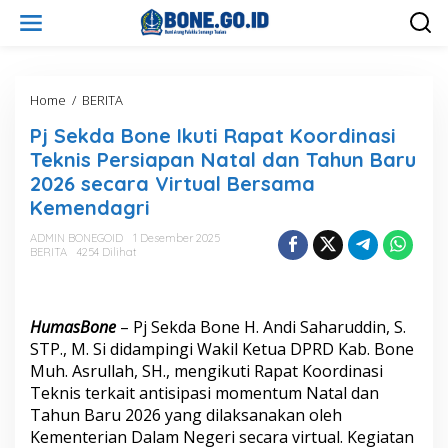
L
e
w
a
t
i
Home
/
BERITA
P
k
j
Pj Sekda Bone Ikuti Rapat Koordinasi
e
S
k
e
Teknis Persiapan Natal dan Tahun Baru
o
k
2026 secara Virtual Bersama
n
d
Kemendagri
t
a
e
B
ADMIN BONEGOID
1 Desember 2025
n
o
BERITA
4254 Dilihat
n
e
I
k
HumasBone
– Pj Sekda Bone H. Andi Saharuddin, S.
u
STP., M. Si didampingi Wakil Ketua DPRD Kab. Bone
t
Muh. Asrullah, SH., mengikuti Rapat Koordinasi
i
R
Teknis terkait antisipasi momentum Natal dan
a
Tahun Baru 2026 yang dilaksanakan oleh
p
Kementerian Dalam Negeri secara virtual. Kegiatan
a