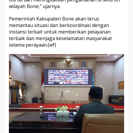
n
wilayah Bone,” ujarnya.
N
a
Pemerintah Kabupaten Bone akan terus
t
memantau situasi dan berkoordinasi dengan
a
l
instansi terkait untuk memberikan pelayanan
d
terbaik dan menjaga keselamatan masyarakat
a
selama perayaan.(wf)
n
T
a
h
u
n
B
a
r
u
2
0
2
6
s
e
c