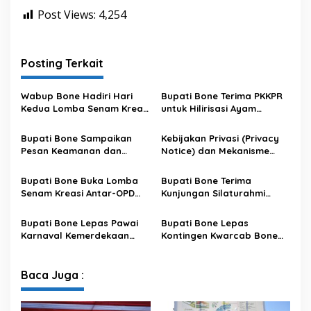
Post Views:
4,254
Posting Terkait
Wabup Bone Hadiri Hari
Bupati Bone Terima PKKPR
Kedua Lomba Senam Kreasi
untuk Hilirisasi Ayam
Antar OPD
Terintegrasi
Bupati Bone Sampaikan
Kebijakan Privasi (Privacy
Pesan Keamanan dan
Notice) dan Mekanisme
Antisipasi El Nino di Bengo
Pemenuhan Hak Subjek
Data pada Portal Bone
Bupati Bone Buka Lomba
Bupati Bone Terima
Satu Data
Senam Kreasi Antar-OPD
Kunjungan Silaturahmi
Meriahkan HUT ke-81 RI
Dandodiklatpur Rindam
XIV/Hasanuddin
Bupati Bone Lepas Pawai
Bupati Bone Lepas
Karnaval Kemerdekaan
Kontingen Kwarcab Bone
PAUD se-Kabupaten Bone
Menuju Jambore Nasional
Sambut HUT ke-81 RI
XII Tahun 2026
Baca Juga :