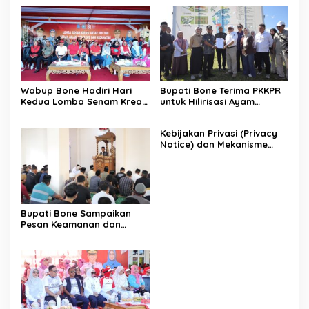
Wabup Bone Hadiri Hari
Bupati Bone Terima PKKPR
Kedua Lomba Senam Kreasi
untuk Hilirisasi Ayam
Antar OPD
Terintegrasi
Kebijakan Privasi (Privacy
Notice) dan Mekanisme
Pemenuhan Hak Subjek
Data pada Portal Bone
Satu Data
Bupati Bone Sampaikan
Pesan Keamanan dan
Antisipasi El Nino di Bengo