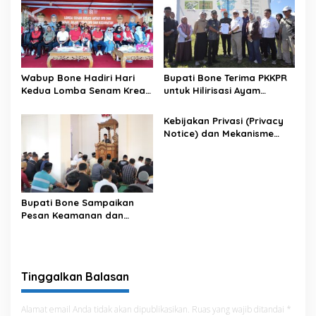
Wabup Bone Hadiri Hari
Bupati Bone Terima PKKPR
Kedua Lomba Senam Kreasi
untuk Hilirisasi Ayam
Antar OPD
Terintegrasi
Kebijakan Privasi (Privacy
Notice) dan Mekanisme
Pemenuhan Hak Subjek
Data pada Portal Bone
Satu Data
Bupati Bone Sampaikan
Pesan Keamanan dan
Antisipasi El Nino di Bengo
Tinggalkan Balasan
Alamat email Anda tidak akan dipublikasikan.
Ruas yang wajib ditandai
*