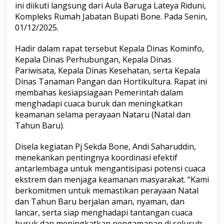
ini diikuti langsung dari Aula Baruga Lateya Riduni,
t
K
Kompleks Rumah Jabatan Bupati Bone. Pada Senin,
o
01/12/2025.
o
r
Hadir dalam rapat tersebut Kepala Dinas Kominfo,
d
Kepala Dinas Perhubungan, Kepala Dinas
i
n
Pariwisata, Kepala Dinas Kesehatan, serta Kepala
a
Dinas Tanaman Pangan dan Hortikultura. Rapat ini
s
membahas kesiapsiagaan Pemerintah dalam
i
menghadapi cuaca buruk dan meningkatkan
T
keamanan selama perayaan Nataru (Natal dan
e
k
Tahun Baru).
n
i
Disela kegiatan Pj Sekda Bone, Andi Saharuddin,
s
menekankan pentingnya koordinasi efektif
P
antarlembaga untuk mengantisipasi potensi cuaca
e
r
ekstrem dan menjaga keamanan masyarakat. “Kami
s
berkomitmen untuk memastikan perayaan Natal
i
dan Tahun Baru berjalan aman, nyaman, dan
a
lancar, serta siap menghadapi tantangan cuaca
p
a
buruk dan meningkatkan pengamanan di seluruh