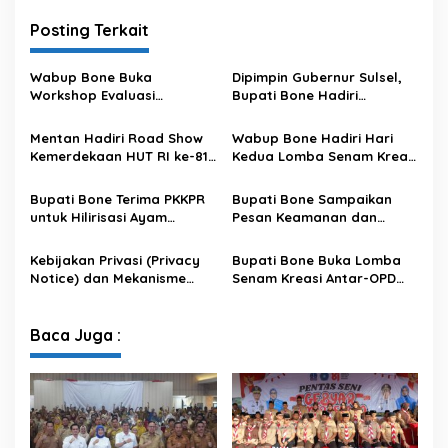
Posting Terkait
Wabup Bone Buka
Dipimpin Gubernur Sulsel,
Workshop Evaluasi
Bupati Bone Hadiri
Pengelolaan Keuangan dan
Upacara Hari Pramuka di
Pembangunan Desa
Ponre
Mentan Hadiri Road Show
Wabup Bone Hadiri Hari
Kemerdekaan HUT RI ke-81
Kedua Lomba Senam Kreasi
di Kecamatan Ponre
Antar OPD
Kabupaten Bone, Dihadiri
Bupati Bone Terima PKKPR
Bupati Bone Sampaikan
Puluhan Ribu Masyarakat
untuk Hilirisasi Ayam
Pesan Keamanan dan
Terintegrasi
Antisipasi El Nino di Bengo
Kebijakan Privasi (Privacy
Bupati Bone Buka Lomba
Notice) dan Mekanisme
Senam Kreasi Antar-OPD
Pemenuhan Hak Subjek
Meriahkan HUT ke-81 RI
Data pada Portal Bone
Satu Data
Baca Juga :