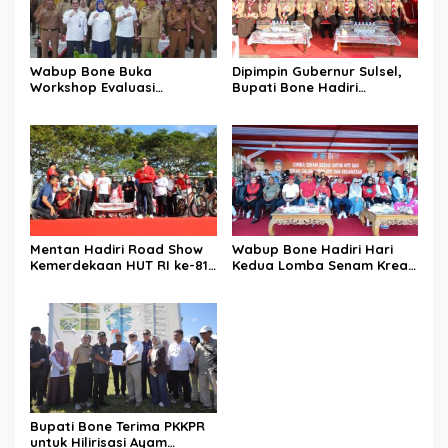
Wabup Bone Buka
Dipimpin Gubernur Sulsel,
Workshop Evaluasi
Bupati Bone Hadiri
Pengelolaan Keuangan dan
Upacara Hari Pramuka di
Pembangunan Desa
Ponre
Mentan Hadiri Road Show
Wabup Bone Hadiri Hari
Kemerdekaan HUT RI ke-81
Kedua Lomba Senam Kreasi
di Kecamatan Ponre
Antar OPD
Kabupaten Bone, Dihadiri
Puluhan Ribu Masyarakat
Bupati Bone Terima PKKPR
untuk Hilirisasi Ayam