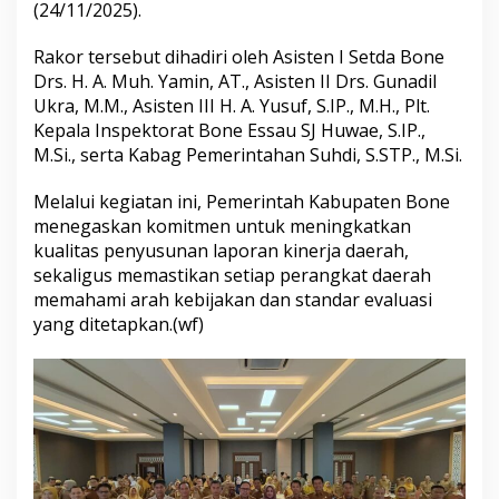
(24/11/2025).
r
s
i
Rakor tersebut dihadiri oleh Asisten I Setda Bone
a
Drs. H. A. Muh. Yamin, AT., Asisten II Drs. Gunadil
p
Ukra, M.M., Asisten III H. A. Yusuf, S.IP., M.H., Plt.
a
Kepala Inspektorat Bone Essau SJ Huwae, S.IP.,
n
M.Si., serta Kabag Pemerintahan Suhdi, S.STP., M.Si.
P
e
n
Melalui kegiatan ini, Pemerintah Kabupaten Bone
y
menegaskan komitmen untuk meningkatkan
u
kualitas penyusunan laporan kinerja daerah,
s
sekaligus memastikan setiap perangkat daerah
u
n
memahami arah kebijakan dan standar evaluasi
a
yang ditetapkan.(wf)
n
L
a
p
o
r
a
n
E