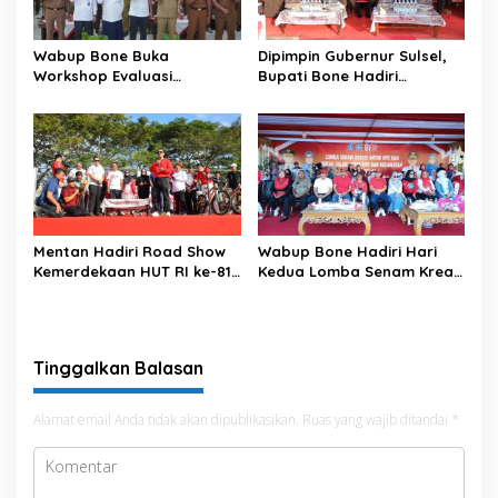
Wabup Bone Buka
Dipimpin Gubernur Sulsel,
Workshop Evaluasi
Bupati Bone Hadiri
Pengelolaan Keuangan dan
Upacara Hari Pramuka di
Pembangunan Desa
Ponre
Mentan Hadiri Road Show
Wabup Bone Hadiri Hari
Kemerdekaan HUT RI ke-81
Kedua Lomba Senam Kreasi
di Kecamatan Ponre
Antar OPD
Kabupaten Bone, Dihadiri
Puluhan Ribu Masyarakat
Tinggalkan Balasan
Alamat email Anda tidak akan dipublikasikan.
Ruas yang wajib ditandai
*