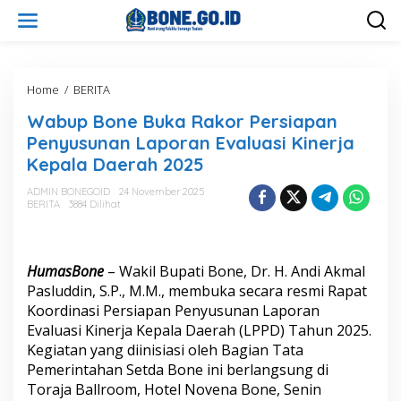
L
e
w
a
t
i
Home
/
BERITA
W
k
a
Wabup Bone Buka Rakor Persiapan
e
b
k
u
Penyusunan Laporan Evaluasi Kinerja
o
p
Kepala Daerah 2025
n
B
t
o
ADMIN BONEGOID
24 November 2025
e
n
BERITA
3884 Dilihat
n
e
B
u
k
HumasBone
– Wakil Bupati Bone, Dr. H. Andi Akmal
a
Pasluddin, S.P., M.M., membuka secara resmi Rapat
R
Koordinasi Persiapan Penyusunan Laporan
a
Evaluasi Kinerja Kepala Daerah (LPPD) Tahun 2025.
k
o
Kegiatan yang diinisiasi oleh Bagian Tata
r
Pemerintahan Setda Bone ini berlangsung di
P
Toraja Ballroom, Hotel Novena Bone, Senin
e