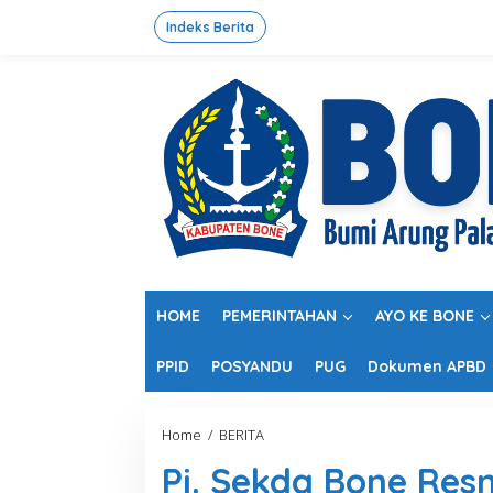
L
e
Indeks Berita
w
a
t
i
k
e
k
o
n
t
e
n
HOME
PEMERINTAHAN
AYO KE BONE
PPID
POSYANDU
PUG
Dokumen APBD
Home
/
BERITA
P
j
Pj. Sekda Bone Re
.