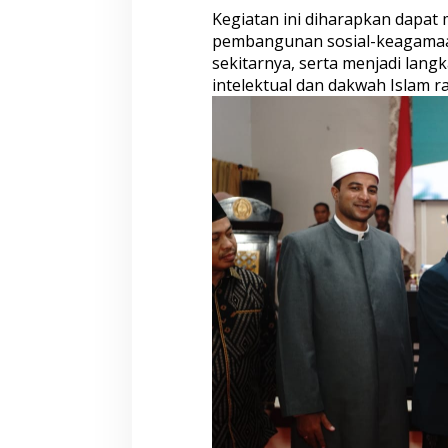
'
Kegiatan ini diharapkan dapat
a
pembangunan sosial-keagamaan
d
i
sekitarnya, serta menjadi lang
y
intelektual dan dakwah Islam ra
a
h
A
n
g
k
a
t
a
n
X
I
X
T
a
h
u
n
A
k