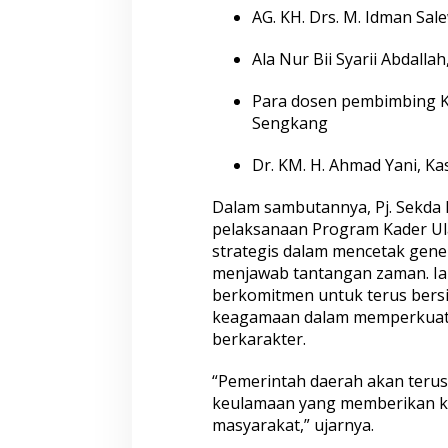
r
AG. KH. Drs. M. Idman Sale
U
l
a
Ala Nur Bii Syarii Abdalla
m
a
Para dosen pembimbing K
M
Sengkang
e
n
Dr. KM. H. Ahmad Yani, 
g
a
b
Dalam sambutannya, Pj. Sekda 
d
pelaksanaan Program Kader Ula
i
strategis dalam mencetak gene
M
menjawab tantangan zaman. I
a
'
berkomitmen untuk terus bers
h
keagamaan dalam memperkuat
a
berkarakter.
d
A
“Pemerintah daerah akan ter
l
y
keulamaan yang memberikan ko
A
masyarakat,” ujarnya.
s