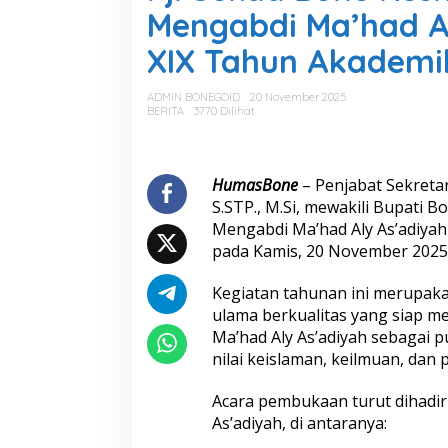
S
Mengabdi Ma’had A
e
k
XIX Tahun Akademi
d
a
B
ADMIN BONEGOID
20 November 2025
o
BERITA
3770 Dilihat
n
e
R
e
HumasBone
– Penjabat Sekreta
s
S.STP., M.Si, mewakili Bupati
m
Mengabdi Ma’had Aly As’adiya
i
pada Kamis, 20 November 2025,
M
e
m
Kegiatan tahunan ini merupak
b
ulama berkualitas yang siap 
u
Ma’had Aly As’adiyah sebagai p
k
nilai keislaman, keilmuan, dan
a
K
a
Acara pembukaan turut dihadiri
d
As’adiyah, di antaranya:
e